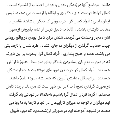
دانند . موضع آنها در زندگی ،‌حول و حوش اجتناب از اشتباه است .
كمال گراها فرصت های یادگیری و ارتقاء را از دست می دهند. ترس
از نارضایتی : افراد كمال گرا ،‌ در صورتی كه دیگران شاهد نقایص یا
معایب كارشان باشند ، غالبا به دلیل ترس از عدم پذیرش از سوی
آنان ، دچار وحشت می گردند. تلاش برای كامل بودن در واقع روشی
جهت حمایت گرفتن از دیگران به جای انتقاد ، طرد شدن یا نارضایتی
می باشد. همه یا هیچ پنداری : افراد کمال گرا، بندرت بر این باورند
كه در صورت به پایان رسانیدن یك كار بطور متوسط ، هنوز با ارزش
هستند. افراد كمال گرا در دیدن دورنمای موقعیت ها دچار مشكل
هستند. برای مثال ،‌ دانش آموزی كه همیشه نمره (الف) داشته ،
در صورت گرفتن نمره (‌ ب ) بر این باور است كه من یك بازنده كامل
هستم. اگر ما فردی كمال گرا باشیم ،‌احتمالا در كودكی یاد گرفته
ایم دیگران با توجه به میزان كارآییمان در انجام كارها به ما بها می
دهند در نتیجه آموخته ایم در صورتی ارزشمندیم كه مورد قبول