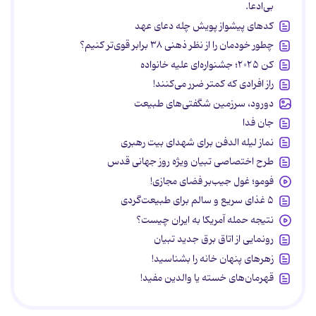
بی‌ادعا.
کدهای پیشواز پویش چله دعای عهد
چطور خودمان را از نظر ذهنی ۳۸ برابر قوی‌تر کنیم؟
کن ۲۰۲۵؛ جشنواره‌ای علیه خانواده
راز افرادی که کمتر ضرر می‌کنند!
دورود، سرزمین شگفتی‌های طبیعت
جان فدا
نماز لیله الدفن برای شهدای بیت رهبری
طرح اختصاصی تبیان ویژه روز جهانی قدس
فومو؛ غول جیب‌بر فضای مجازی!
۵ غذای سریع و سالم برای طبیعت‌گردی
نتیجه حمله آمریکا به ایران چیست؟
رونمایی از اتاق برق جدید تبیان
زهرهای پنهان خانه را بشناسید!
قهرمان‌های خسته یا والدین مفید!