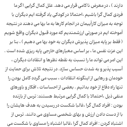
دارند ) ، در معرض ناكامی قرار می دهد. علل كمال گرایی اگر ما
فردی كمال گرا باشیم ،‌احتمالا در كودكی یاد گرفته ایم دیگران با
توجه به میزان كارآییمان در انجام كارها به ما بها می دهند در نتیجه
آموخته ایم در صورتی ارزشمندیم كه مورد قبول دیگران واقع شویم
( فقط بر پایه میزان پذیرش دیگران به خود بها می دهیم ) ،‌ بنا بر
این عزت نفس ما ، بر اساس معیارهای خارجی پایه ریزی شده است .
این امر می تواند ما را نسبت به نقطه نظرها و انتقادات دیگران ،
آسیب پذیر و به شدت حساس سازد. در نتیجه تلاش برای حمایت از
خودمان و رهایی از اینگونه انتقادات ، سبب می گردد كامل بودن را
تنها راه دفاع از خود بدانیم . بعضی از احساسات ‍، افكار و باورهای
منفی ذیل ،‌احتمالا با كمال گرایی مرتبط هستند: ترس از بازنده
بودن : افراد كمال گرا ،‌غالبا شكست در رسیدن به هدف هایشان را
با از دست دادن ارزش و بهای شخصی مساوی می دانند. ترس از
اشتباه كردن : افراد كمال گرا ،‌غالبا اشتباه را مساوی با شكست می