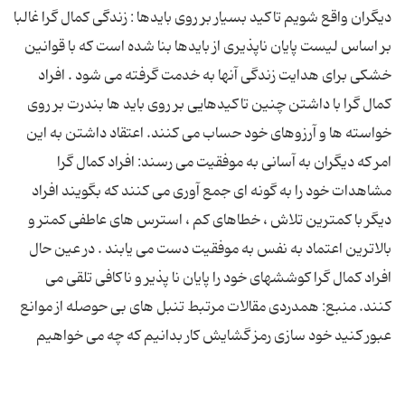
دیگران واقع شویم تاكید بسیار بر روی بایدها : زندگی كمال گرا غالبا
بر اساس لیست پایان ناپذیری از بایدها بنا شده است كه با قوانین
خشكی برای هدایت زندگی آنها به خدمت گرفته می شود . افراد
كمال گرا با داشتن چنین تاكیدهایی بر روی باید ها بندرت بر روی
خواسته ها و آرزوهای خود حساب می كنند. اعتقاد داشتن به این
امر كه دیگران به آسانی به موفقیت می رسند: افراد كمال گرا
مشاهدات خود را به گونه ای جمع آوری می كنند كه بگویند افراد
دیگر با كمترین تلاش ، خطاهای كم ، استرس های عاطفی كمتر و
بالاترین اعتماد به نفس به موفقیت دست می یابند . در عین حال
افراد كمال گرا كوششهای خود را پایان نا پذیر و ناكافی تلقی می
كنند. منبع: همدردی مقالات مرتبط تنبل های بی حوصله از موانع
عبور کنید خود سازی رمز گشایش کار بدانیم که چه می خواهیم