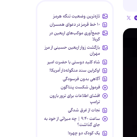
تازه‌ترین وضعیت تنگه هرمز
۱۰ خط قرمز در دعوای همسران
جمع‌آوری موکب‌های اربعین در
کربلا
بازگشت زوار اربعین حسینی از مرز
مهران
شاه کلید دوستی با حضرت امیر
اوکراین سند منگوله‌دار آمریکا!
آگاهی بدون فرسودگی
فرمول شکست پنتاگون
افشای اطلاعات برای ترور بارون
ترامپ
نجات از غرق شدگی
ساعت ۹:۴۰ | چه میراثی از خود به
جای گذاشت؟
یک کودک دو چهره!