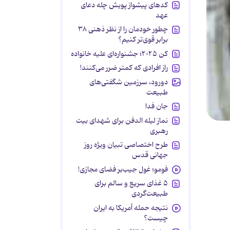
کدهای پیشواز پویش چله دعای
عهد
چطور خودمان را از نظر ذهنی ۳۸
برابر قوی‌تر کنیم؟
کن ۲۰۲۵؛ جشنواره‌ای علیه خانواده
راز افرادی که کمتر ضرر می‌کنند!
دورود، سرزمین شگفتی‌های
طبیعت
جان فدا
نماز لیله الدفن برای شهدای بیت
رهبری
طرح اختصاصی تبیان ویژه روز
جهانی قدس
فومو؛ غول جیب‌بر فضای مجازی!
۵ غذای سریع و سالم برای
طبیعت‌گردی
نتیجه حمله آمریکا به ایران
چیست؟