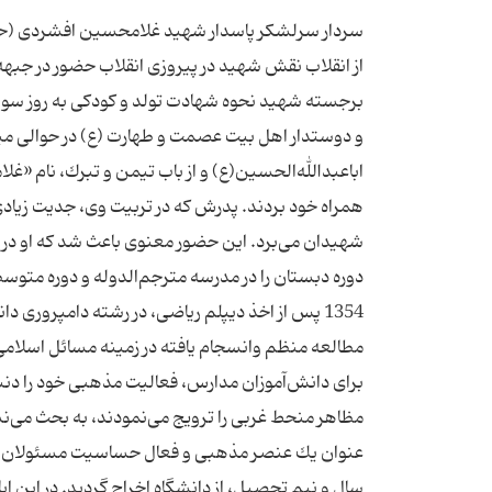
سردار سرلشكر پاسدار شهید غلامحسین افشردی (حسن باقری) جانشین فرمانده نیروی زمینی سپاه تولد و كودكی فعالیتهای قبل از انقلاب نقش شهید در پیروزی انقلاب حضور در جبهه‌های دفاع مقدس مسئولیت های شهید در طول دفاع مقدس ویژگیهای برجسته شهید نحوه شهادت تولد و كودكی به روز سوم شعبان 1375 ه.ق مطابق با 25 اسفند سال 1334 ه.ش در خانواده‌ای مذهبی و دوستدار اهل بیت عصمت و طهارت (ع) در حوالی میدان خراسان تهران چشم به جهان گشود. والدینش به عشق و محبت اباعبدالله‌الحسین(ع) و از باب تیمن و تبرك، نام «غلامحسین» را بر او نهادند و به دنبال آن در سن دوسالگی در سفر كربلا او راه همراه خود بردند. پدرش كه در تربیت وی، جدیت زیادی داشت از همان طفولیت او را با خودبه مسجد و هیأت و مراسم عزاداری سرور شهیدان می‌برد. این حضور معنوی باعث شد كه او در آن ایام عضو فعال و مؤثر هیأت نوباوگان محبان‌الحسین(ع) گردد. غلامحسین دوره دبستان را در مدرسه مترجم‌الدوله و دوره متوسطه را در دبیرستان مروی تهران به پایان رساند. فعالیتهای قبل از انقلاب در سال 1354 پس از اخذ دیپلم ریاضی، در رشته دامپروری دانشكده كشاورزی شهر ارومیه تحصیلات عالی خود را آغاز كرد. در این ایام علاوه بر مطالعه منظم وانسجام یافته در زمینه مسائل اسلامی، با سخنرانی در جمع دانشجویان و برقراری كلاسهایی در زمینه اصول عقاید برای دانش‌آموزان مدارس، فعالیت مذهبی خود را دنبال می كرد و بارها با بعضی از اساتید غرب زده كه فرهنگ اسلامی را انكار و مظاهر منحط غربی را ترویج می‌نمودند، به بحث می‌نشست و ماهیت آن فرهنگ و عوامل غرب زده را افشا می‌كرد. از این رو، وی به عنوان یك عنصر مذهبی و فعال حساسیت مسئولان و گارد دانشگاه را برانگیخته بود، كه در نهایت به دلیل این فعالیتها پس از یك سال و نیم تحصیل، از دانشگاه اخراج گردید. در این ایام در جواب یكی از نزدیكانش كه به او گفته بود: تو یك سال و نیم از عمرت را بی‌خود تلف كردی. پاسخ می‌دهد: من وظیفه‌ام را انجام دادم و اگر به دانشكده رفتم برای كسب مدرك نبود، بلكه برای رشد خودم بود و می‌خواستم كه دیگران را هم به صحنه بیاروم. شهید باقری در اسفندماه سال 1356 به خدمت سربازی اعزام شد و پس از طی دوره آموزشی در پادگان جلدیان نقده به ایلام منتقل گردید. در دوره كوتاه خدمت سربازی با توجه به آشنایی كه با مسائل اسلامی داشت به ارشاد و هدایت فكری سربازان پرداخت و همزمان با علمای شهر ایلام از جمله آیت‌الله صدری (امام جمعه قبلی ایلام) ارتباط داشت و اخبار و مسائل پادگان را به ایشان اطلاع می‌داد. به دنبال این فعالیتها، تحت كنترل قرار گرفت و ضمن جدا كردن وی از جمع سربازان پادگان، او را به عنوان راننده یك افسر جزء به كار گماردند. نقش شهید در پیروزی انقلاب همزمان با گسترش انقلاب اسلامی و فرمان حضرت امام خمینی(ره) مبنی بر فرار سربازان از پادگانها، خدمت سربازی را رها كرد و به موج خروشان و توفنده امت حزب‌الله پیوست و به صورت تمام وقت در پیشبرد اهداف انقلاب اسلامی به فعالیت پرداخت. به هنگام تشریف فرمایی حضرت امام خمینی(ره) به میهن اسلامی، در فعالیتهای كمیته استقبال شركت چشمگیری داشت و به دلیل برخورداری از آموزش نظامی، به همراه سایر اعضای خانواده و دوستانش در تصرف كلانتری 14 و پادگان ولی‌عصر(عج) «عشرت آباد سابق» در تهران نقش بارزی داشت. پس از پیروزی انقلاب اسلامی تا خرداد 1358، در كمیته انقلاب اسلامی و برخی نهادهای دیگر فعالیت داشت و با انتشار روزنامه جمهوری اسلامی، همكاری فعال خود را با این روزنامه در زمینه‌های مختلف آغاز كرد. در این مدت بنا به دعوت جنبش امل لبنان، از طرف روزنامه به عنوان خبرنگار، سفر 15 روزه‌ای به لبنان و اردن انجام داد كه طی این سفر، گزارش تحلیلی جامعی از اوضاع نابسامان مسلمین در آن منطقه تهیه كرد. در خردادماه سال 1358 موفق به اخذ دیپلم ادبی شد. سپس در امتحان ورودی دانشگاه شركت كرد و با رتبه صد و چهارم در رشته حقوق قضایی دانشگاه تهران قبول گردید. او در مدت حضور در محیط دانشگاه، نقش فعال و مؤثری در مقابله با توطئه‌های ضدانقلاب و گروهكها داشت. شهید باقری اوایل سال 1359 به عضویت سپاه در آمد. ابتدا در واحد اطلاعات مشغول به خدمت شد و در زمینه شناسایی و مقابله با گروهكهای منحرف و وابسته، فعالیت خود را استمرار بخشید و در این واحد بود كه نام مستعار «حسن باقری» برای ایشان در نظر گرفته شد. حضور در جبهه‌های دفاع مقدس تهاجم دشمن بعثی به مرزهای كشور اسلامی و آغاز جنگ تحمیلی، نقطه عطفی در زندگی شهید باقری بود. با احساس تكلیف در دفاع از اسلام و میهن اسلامی بلافاصله پس از شروع جنگ – در روز اول مهرماه سال 1359 – به همراه عده‌ای از برادران پاسدار راهی جبهه‌های جنوب شد و تا 