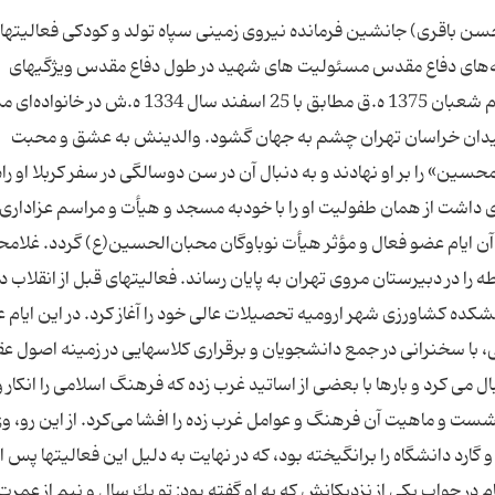
آخرین لحظه حیات، در این سنگر باقی مانده و در بسیاری از صحنه‌های پیروز دفاع مقدس حضور فعال و تعیین كننده داشت. عمده عناوین فعالیتهای وی در صحنه رزم با دشمن عبارتند از: تاسیس و راه‌اندازی واحد اطلاعات و عملیات رزمی شهید باقری از ابتدای ورودش به منطقه جنوب (اهواز) در پایگاه منتظران شهادت (گلف) به منظور دستیابی به اطلاعات مناسب از موقعیت دشمن، به جمع‌آوری نقشه‌ها و پیاده كردن وضعیت مناطق عملیاتی روی آنها، اقدام كرد و شخصاً به همراه عناصر اطلاعاتی، جهت كسب اطلاع دقیق از دشمن، به شناسایی محورها و نقاط مورد نظر می‌پرداخت و در برخی از موارد نیز تا عقبه نیروهای دشمن برای ارزیابی توان و استعداد آنها، با چالاكی و شجاعت بی‌نظیری پیش می‌رفت. فعالیتهای مثبت او در این زمینه با سازماندهی عناصر اطلاعاتی و برگزاری آموزش مختصری برای آنها، منجر به راه‌اندازی واحد اطلاعات عملیات در ستاد عملیات جنوب (گلف) گردید. واحدهای اطلاعات عملیات پس از گذشت حدود 3 ماه از شروع جنگ، در تمامی محورهای جنوب (از آبادان تا دزفول) با قدرت تمام مستقر شدند و نسبت به شناسایی و تعیین وضعیت دشمن و ارسال گزارش آن اقدام كردند. با این تلاش، اطلاعات چشم فرماندهی در میدان جنگ شد و یكی از ضعفهای بزرگ ( نداشتن اطلاع از وضعیت دشمن ) برطرف گردید. شهید باقری علاوه بر ارائه اطلاعات،توان و استعداد ذاتی بالایی در تحلیل اطلاعات دشمن داشت و اغلب حركات احتمالی دشمن در آینده راپیش بینی می نمود و حتی به زمان و مكان آن هم اشاره می كرد. از آن جمله پیش بینی وی در دی ماه سال 1359 مبنی بر حركت دشمن جهت الحاق محور شمال – جنوب منطقه سوسنگرد برای ارتباط جفیر و بستان بود.كه دشمن در كمتر از یك هفته با نصب پل های نظامی متعدد و تلاش گسترده این كار را انجام داد.(البته این منطقه بعدها با عنایت الهی در عملیات طریق القدس آزاد گردید.) از اقدامات بسیار مؤثر شهید باقری كه در این دوره پایه‌ریزی شد، بایگانی اسناد جنگ، ترجمه اسناد و بخش شنود بی‌سیم های دشمن بود.از دیگر فعالیتهای وی طراحی گردانهای رزمی و تعیین تركیب سازمان نفرات و تجهیزات و ادوات رزمی و واحدهای پشتیبانی از رزم بود. مسئولیت های شهید در طول دفاع مقدس فرماندهی محور جنوب شهید باقری به دلیل لیاقت، شجاعت و شهامتی كه داشت در دی ماه سال 1359 به عنوان یكی از معاونین ستاد عملیات جنوب انتخاب شد و در شكست محاصره سوسنگرد، فرماندهی عملیات امام مهدی(عج)، فتح، ارتفاعات الله‌اكبر و دهلاویه نقش به‌سزایی داشت و همه این نبردها در شرایطی اجرا می‌شد كه عملیات منظم نیروهای خودی با مشكل مواجه شده بود و اغلب بدون نتیجه می‌ماند، همه تلاش شهید باقری و برادران سپاه این بود كه ثابت كنند می‌توان دشمن را شكست داد. با بركناری بنی‌صدر و با توجه به شرایط سیاسی آن زمان، در اجرای عملیات فرماندهی كل قوا شركت داشت و پس از مجروح شدن سردار رحیم صفوی هدایت عملیات را به عهده گرفت و دراین عملیات به عنوان فرماندهی لایق و كاردان شناخته شد. فرماندهی محور دارخوین درعملیات ثامن‌الائمه(ع ) شهید باقری كه فرماندهی محور دارخوین را به عهده داشت، در عملیات شكست حصر آبادان در طرح‌ریزی، سازماندهی و كسب اخبار و اطلاعات دشمن نقش مؤثری داشت. معاونت فرماندهی عملیات طریق‌القدس در عملیات طریق‌القدس كه برای اولین بار قرارگاه مشترك بین سپاه و ارتش تشكیل گردید، شهید باقری به عنوان معاونت فرماندهی كل سپاه در قرارگاه فرماندهی عملیات مشترك حضور یافت و در شناسایی محورها و تحلیل و پیش‌بینی حركتهای دشمن و پی‌گیری مسائل رزمی نقش مهمی را ایفا نمود. شهید باقری دراجرای مرحله اول این عملیات سه شبانه روز بیدار بود و در آماده‌سازی مرحله دوم عملیات، به دلیل خستگی مفرط، شب هنگام طی تصادفی بشدت مصدوم شد و به بیمارستان منتقل گردید. برادر شهید در این مورد می‌گوید: در بیمارستان در لحظاتی كه معلوم نبود زنده می‌ماند یا خیر و با اینكه به سختی سخن می‌گفت می‌پرسید: پل سابله كارش به كجا كشید؟ بشدت به فكر عملیات و نگران آن بود. با اینكه یك ماه دستور استراحت مطلق پزشكی به او داده بودند، پس از یك هفته، بیمارستان را ترك كرد و به ستاد عملیات جنوب بازگشت و با وجود آثار جراحت و سردرد شدید، به فعالیت خود ادامه می‌داد. پس از عملیات موفق طریق القدس ، دشمن بعثی دست به یك حمله در تنگه چزابه زد ، شهید باقری با وجود ضعف جسمی،تلاش زیادی برای تثبیت این نقطه استراتیژیك و مهم به عمل آورد و با اسقامت عجیبی چندین شب متوالی و بدون لحظه ای استراحت،به هدایت عملیات پرداخت و حتی در یك مرحله، به عنوان فرمانده گردان وارد عمل شدو تپه ای را كه 400 نفر از نیروهای دشمن روی آن مستقر بود و بر نیروهای خودی تسلط داشت به تصرف در آورد. فرماندهی قرارگاه نصر در عملیات فتح‌المبین، بیت‌المقدس، رمضان 1 – فتح‌المبین: قبل از شروع عملیات، شهید باقری با تجزیه و تحلیل اطلاعات واصله، تمام واحدهای اطلاعاتی را در راستای اهداف این عملیات توجیه و وظایف هر یك را مشخص كرد. با توجه به وسعت منطقه عملیات، چهار قرارگاه برای كنترل و هدایت عملیات مشخص گردید. جناح شمالی منطقه، حساسترین محور عملیات بود. به دلیل این اهمیت و حساسیت، شهید باقری به عنوان فرمانده قرارگاه نصر (قرارگاه مشترك ارتش و سپاه) در این جناح انتخاب گردید. ضمن اینكه در قرارگاه مركزی كربلا نیز در كنار فرماندهی كل عملیات (سردار محسن رضایی) به عنوان مشاور عملیات و مسئول اطلاعات، فعالیت بسیار مؤثری داشت. در مرحله اول عملیات فتح‌المبین، قرارگاه نصر با موفقیت كامل به اهداف خود رسید و در مرحله دوم عملیات، با اصرار و تاكید شهید باقری تصرف ارتفاعات رادار (ابوصلبی‌خات) از محور قرارگاه نصر انجام پذیرفت كه پس از موفقیت و استقرار نیروهای خودی، دلیل اصرار شهید باقری كشف گردید. 2 – بیت‌المقدس بلافاصله پس از عملیات فتح‌المبین آماده‌سازی عملیات بیت‌المقدس آغاز گردید. شهید باقری ضمن تلاش برای هماهنگی واحدهای اطلاعاتی در طرح‌ریزی عملیات نیز حضور داشت و می‌گفت: لزومی ندارد ما مستقیماً وارد شهر خرمشهر شویم، بلكه باید دشمن را دور بزنیم و عقبه او را ببندیم تا شهر خود به خود سقوط كند. با اینكه نظرات دیگری هم برای چگونگی آزادی خرمشهر وجود داشت، اهمیت و تاكید او پس از فتح خرمشهر آشكار شد. در این عملیات شهید باقری به عنوان فرماندهی قرارگاه نصر، در اجرای عملیات نقش مؤثری را ایفا كرد. از ه