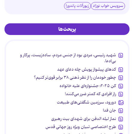
سرویس خواب نوزاد
زیورآلات پاندورا
پربحث‌ها
شهید رئیسی، مردی بود از جنس مردم، ساده‌زیست، پرکار و
بی‌ادعا.
کدهای پیشواز پویش چله دعای عهد
چطور خودمان را از نظر ذهنی ۳۸ برابر قوی‌تر کنیم؟
کن ۲۰۲۵؛ جشنواره‌ای علیه خانواده
راز افرادی که کمتر ضرر می‌کنند!
دورود، سرزمین شگفتی‌های طبیعت
جان فدا
نماز لیله الدفن برای شهدای بیت رهبری
طرح اختصاصی تبیان ویژه روز جهانی قدس