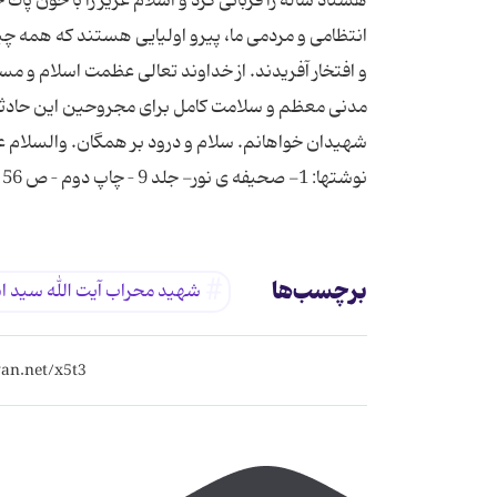
هشتاد ساله را قربانی كرد و اسلام عزیز را با خون پاك
انتظامی و مردمی ما، پیرو اولیایی هستند كه همه چیز
و افتخار آفریدند. از خداوند تعالی عظمت اسلام و
مدنی معظم و سلامت كامل برای مجروحین این حادثه و 
نوشتها: 1- صحیفه ی نور- جلد 9 – چاپ دوم – ص 56 – 7 (21/6/1360)
برچسب‌ها
شهید محراب آیت الله سید ا