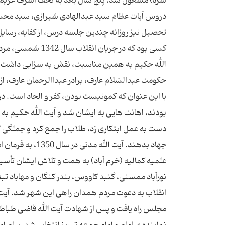
سره) مشغول شد. پنج سال بعد به نجف اشرف عزیمت
دروس آیات عظام سید عبدالهادی شیرازی، سید مح
تحصیل نیز روزانه چندین جلسه درس، از كفایه، رسایل
كسی بود كه در جریا
الله حكیم به همین مناسبت، نقش به سزایی داشت. آی
حكومت عبدالسّلام عارف، برادر عبداالرحمان عارف، از
با این عنوان كه كمونیست بودن، كفر و الحاد است. د
بودند، اهانت هایی به ایشان شد و آیت الله حكیم به 
دست به عمل ابتكاری زد، طلاب را جمع كرد و جملگی ك
جهاد بدهند. آیت 
علمیه كمالیه (خرم آباد) به همت و تلاش ایشان تأس
نورآباد ممسنی، گنبد كاووس، بندر كنگان و مهاباد تبع
انقلاب به دعوت مردم همدان راهی این شهر شد. آیت
مجلس راه یافت و پس از شهادت آیت الله قاضی طباطب