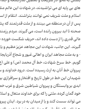
بستن به محو آثار شریعت و تعطیل نمازجمعه و جماعت 
های بی پایه ای می تراشیدند، در شهادت این عالم متقی
اسلام و ملت شریف نمی توانند بتراشند. انتقام از ا
پس از آن در منطقه می بینند و از ملت قدرتمند كه پشت ب
صحنه تا ابد بیرون رانده است، می گیرند. مردم رزمن
عالی قدری را از دست داده اند، حریف شكست خورده خود ر
گیرند. این جانب، شهادت این مجاهد عزیز عظیم و یاران
– و به ملت مجاهد ایران و اهالی غیور و شجاع آذربای
گویم. خط سرخ شهادت، خط آل محمد (ص) و علی (ع) است 
پیروان خط آنان به ارث رسیده است. درود خداوند و 
شهیدان این خط در طول تاریخ و افتخار و سرافرازی بر 
ابدی بر وابستگان و پیروان شیاطین شرق و غرب خص
خود گمان كرده، ملتی را كه برای خداوند متعال و اسلا
می تواند سست كند و یا از میدان به در برد. اینان پی