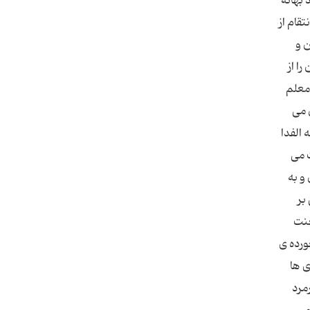
بهانه
قام از
ن و
ا از
 معلم
 می
 الفدا
ت می
و به
بر
عنت
ورده ی
ی ها
مرد