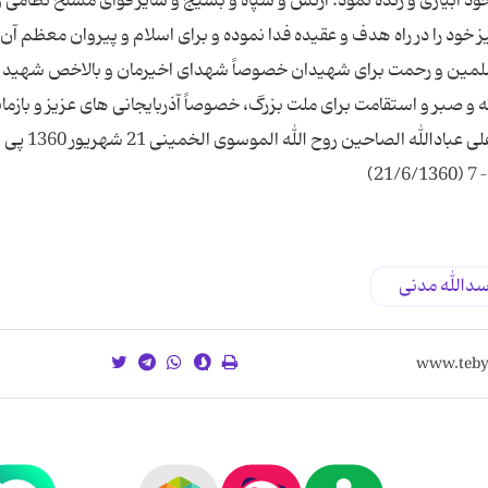
 خود آبیاری و زنده نمود. ارتش و سپاه و بسیج و سایر قوای مسلح نظامی و
 خود را در راه هدف و عقیده فدا نموده و برای اسلام و پیروان معظم آ
 مسلمین و رحمت برای شهیدان خصوصاً شهدای اخیرمان و بالاخص شهید 
صبر و استقامت برای ملت بزرگ، خصوصاً آذربایجانی های عزیز و بازما
شهیدان خواهانم. سلام و درود بر همگان. والسلام علی عبادالله الصاحین روح الله الموسوی الخمینی 21 شهریور 1360 پی
سدالله مدنی