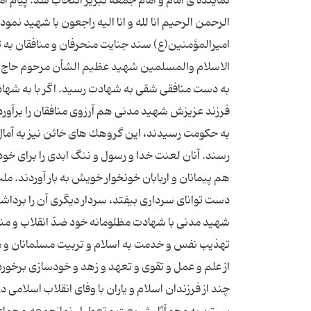
الرحمن الرحیم انا لله و انا الیه راجعون با شهید نم
امیرالمؤمنین(ع) سند جنایت منحرفان و منافقان به ث
الاسلام والمسلمین شهید عظیم الشأن مرحوم حاج سی
به دست منافقی شقی به شهادت رسید. اگر با به شهاد
فرزند عزیزش شهید مدنی هم آرزوی منافقان را برآورد
به حكومت رسیدند، این گروهك های خائن نیز به آم
رسند. آنان لعنت خدا و رسول و ننگ ابدی را برای خود و
هم پیمانان و اربابان خونخوار خویش به بار آوردند.
دست توانای سرداری بیفتد، سردار دیگری آن را برداش
شهید مدنی با شهادت مظلومانه خود ضدّ انقلاب و مناف
تهذیب نفس و خدمت به اسلام و تربیت مسلمانان و مجا
از علم و عمل و تقوی و تعهد و زهد و خودسازی برخو
چند از فرزندان اسلام و یاران با وفای انقلاب اسلامی