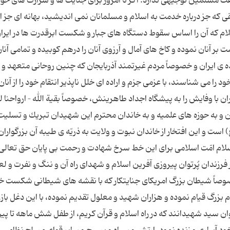
مسلمین توجیهی ندارد. اگر تا امروز برای جنایت ها و شرارت های خود 
 كه جز درباره خدمت به اسلام و مسلمانان نمی اندیشید، بهانه ای جز انت
سلام كه آن را اساس سقوط دستگاه های جبار و شكست ابرقدرت ها در ایرا
ر آنان نموده و كاخ های آمال و آرزوی آنان را درهم كوبیده و تمامی آنان ر
ده ی ایران و خصوصاً مردم غیرتمند آذربایجان كه چنین روحانی متعهد و
ا می شناسند، با عزمی جزم و اراده ای خلل ناپذیر انتقام خود را از آنان
 با وفایش را به پیشگاه اجداد طاهرینش، خصوصاً بقیة الله – ارواحنا له
جان و به حوزه های علمیه و به خاندان محترم این شهیدان تبریك و تسلی
و این افتخار از خاندان نبوت و ولایت به ذریّه ی طیبه آن بزرگواران 
سلام امّت اسلامی برای این خط سرخ شهادت و رحمت بی پایان حق تعالی 
فرزندان پُرتوان پیروزی آفرین اسلام و شهدای راه آن و ننگ و نفرت و ل
وصاً شیطان بزرگ امریكای جنایتكار كه با نقشه های شیطانی شكست خ
م بزرگ قیام نموده و هزاران شهید و معلول تقدیم نموده، با این دغل باز
روان سید شهیدانند كه در راه اسلام و قرآن كریم، از طفل شش ماهه تا پیر