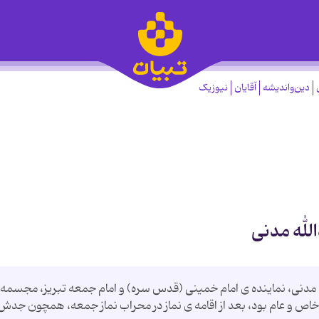
دین‌واندیشه
آقایان
نیوزیک
لله مدنی
1360 در بیستم شهریور 1360، شهید مدنی، نماینده ی امام خمینی (قدس سره) و امام جمعه تبریز، مجسم
د خاص و عام بود، بعد از اقامه ی نماز در محراب نماز جمعه، همچون جدش