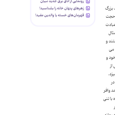
رونمایی از اتاق برق جدید تبیان
 بزرگ
زهرهای پنهان خانه را بشناسید!
قهرمان‌های خسته یا والدین مفید!
، حجت
عبادت
ثال
تند و
 می
خود و
از
زد.
در
د وافر
با تنی