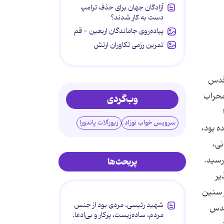
آزادگان جهان برای حذف ترامپ
دست به کار شدند؟
پیاده‌روی جاماندگان اربعین - قم
تمرین رزمی تکاوران ارتش
م خمینی (قدس
 محراب
وب‌گردی
سرویس خواب نوزاد
زیورآلات پاندورا
ه بود،
نی،
رسید.
پربحث‌ها
یر
غاز سنین
شهید رئیسی، مردی بود از جنس
قدس
مردم، ساده‌زیست، پرکار و بی‌ادعا.