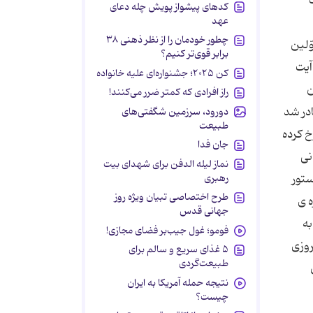
کدهای پیشواز پویش چله دعای
عهد
چطور خودمان را از نظر ذهنی ۳۸
ّلین
برابر قوی‌تر کنیم؟
ی آیت
کن ۲۰۲۵؛ جشنواره‌ای علیه خانواده
ن
راز افرادی که کمتر ضرر می‌کنند!
ادر شد
دورود، سرزمین شگفتی‌های
طبیعت
خ كرده
جان فدا
نی
نماز لیله الدفن برای شهدای بیت
رهبری
ستور
طرح اختصاصی تبیان ویژه روز
زه ی
جهانی قدس
به
فومو؛ غول جیب‌بر فضای مجازی!
روزی
۵ غذای سریع و سالم برای
طبیعت‌گردی
نتیجه حمله آمریکا به ایران
چیست؟