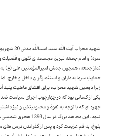
سره) و امام جمعه تبریز، مجسمه ی تقوی و فضیلت و پار
نماز جمعه، همچون جدش امیرالمؤمنین علی (ع) به دس
حمایتِ سرمایه داران و استثمارگران داخل و خارج، اما
زیرا دومین شهیدِ محراب، برای افشای ماهیت پلید آن
یكی از كسانی بود كه در چهارچوب اجرای سیاست ضد 
چهره ای كه با توجه به نفوذ و محبوبیتش و نیز داش
نبود. این مجاهد بزرگ
بلوغ، به قم عزیمت كرد و پس از گذراندن درس های 