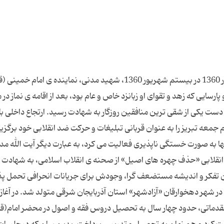
شهید محراب آیت الله سید اسدالله مدنی 20 شهریور 1360 در بیستم شهریور 1360، شهید مدنی، نماینده ی اما
سایی كه زهد و تقوای او زبانزد خاص و عام بود، بعد از اقامه ی نماز در
ت یكی از شقی ترین منافقین روزگار به شهادت رسید. ارتجاع داخلی با
م جمعه تبریز را به عنوان قربانی تبلیغات و حركت ضد انقلابی خود برگزید
ها به صورت خستگی ناپذیری فعالیت می كرد، به عبارت دیگر آیت الله مد
انقلابی «حذف چهره های اصیل» از صحنه ی انقلاب اسلامی، به شهادت 
تن تفكر و اندیشه مستضعف گرا، وجودش برای جریانات انحرافی تحمل پذ
 در سال 1293 هجری شمسی، در شهر دهخوارقان «آزادشهر» استان آذربایجان شرقی متولد شد. در آ
مقدماتی، حدود چهار سال به تحصیل دروس فقه و اصول در محضر امام(