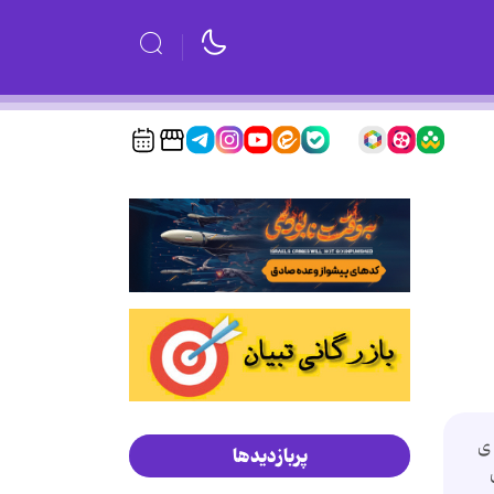
ه ی
پربازدیدها