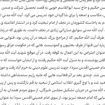
 كرد و هم زمان به تحصیل و تدریس پرداخت. بدین سان كه در جلسات
سن حكیم و حاج سید ابوالقاسم خویی به قصد تحصیل شركت و ضمن
، مكاسب و لمعه را برای شاگردان خود تدریس می كرد. آیت الله مدنی او
ن انقلاب سال 1342 شمسی، مردم به پاخاسته كشورمان در نجف از امام تبعیّت كرد و در انتشار اعلامیّه 
ت الله مدنی سوابق مبارزاتی زیادی در نجف داشت، به طوری كه در زما
 طرف آیت الله حكیم، كه از مراجع بزرگ شیعه در آن زمان بود، فتوایی ص
رباره این فتوا از طرف بعثیون و كمونیست هایی كه در حكومت عراق رسو
عنوان اعتراض به این اعمال به كوفه رفت. در آن موقع شهید آیت الله مد
فن پوشیدند و به منزل آیت الله حكیم رفتند و از ایشان خواستند كه د
الله مدنی در سال 1350، به فرمان امام خمینی(قدس سره)، جهت تدریس علوم دینی به خرم آباد رفت و حو
یس شد. چندی بعد بر اثر فعالیت هایی كه علیه رژیم ستمشاهی داشته 
ید شد و با اوج گیری انقلاب اسلامی از تبعید به قم بازگشت و پس از پی
 الله مدنی در جریان تشكیل مجلس خبرگان، از سوی مردم همدان به آن
ایی كه امام جمعه تبریز بود، از سوی امام خمینی(قدس سره) به عنوان