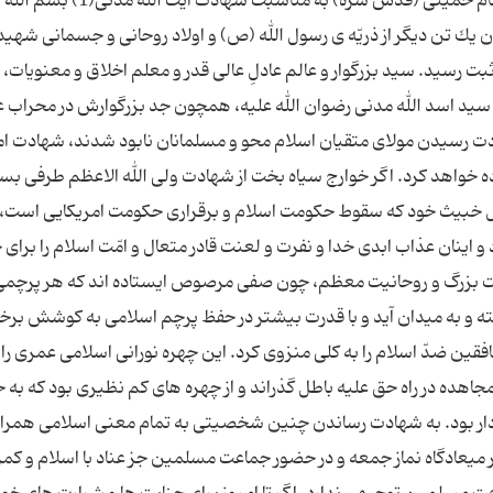
نماینده ی امام و امام جمعه تبریز انتخاب شد. پیام امام خمینی (قدس سره) به مناسبت شهادت آیت الله مدنی(1) بسم الله
ودن یك تن دیگر از ذریّه ی رسول الله (ص) و اولاد روحانی و جسمانی شهید
بت رسید. سید بزرگوار و عالم عادلِ عالی قدر و معلم اخلاق و معنویات
د اسد الله مدنی رضوان الله علیه، همچون جد بزرگوارش در محراب 
ت رسیدن مولای متقیان اسلام محو و مسلمانان نابود شدند، شهادت ام
ه خواهد كرد. اگر خوارج سیاه بخت از شهادت ولی الله الاعظم طرفی بس
ال خبیث خود كه سقوط حكومت اسلام و برقراری حكومت امریكایی است،
 اینان عذاب ابدی خدا و نفرت و لعنت قادر متعال و امّت اسلام را برای 
 ملت بزرگ و روحانیت معظم، چون صفی مرصوص ایستاده اند كه هر پرچمی 
ته و به میدان آید و با قدرت بیشتر در حفظ پرچم اسلامی به كوشش برخی
قین ضدّ اسلام را به كلی منزوی كرد. این چهره نورانی اسلامی عمری را 
هده در راه حق علیه باطل گذراند و از چهره های كم نظیری بود كه به ح
ردار بود. به شهادت رساندن چنین شخصیتی به تمام معنی اسلامی همراه 
 در میعادگاه نماز جمعه و در حضور جماعت مسلمین جز عناد با اسلام و كمر