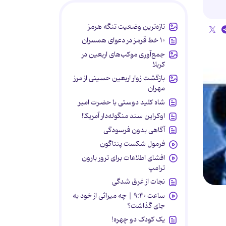
تازه‌ترین وضعیت تنگه هرمز
۱۰ خط قرمز در دعوای همسران
جمع‌آوری موکب‌های اربعین در
کربلا
بازگشت زوار اربعین حسینی از مرز
مهران
شاه کلید دوستی با حضرت امیر
اوکراین سند منگوله‌دار آمریکا!
آگاهی بدون فرسودگی
فرمول شکست پنتاگون
افشای اطلاعات برای ترور بارون
ترامپ
نجات از غرق شدگی
ساعت ۹:۴۰ | چه میراثی از خود به
جای گذاشت؟
یک کودک دو چهره!