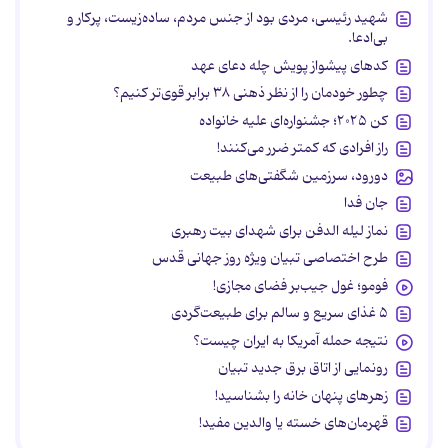
شهید رئیسی، مردی بود از جنس مردم، ساده‌زیست، پرکار و
بی‌ادعا.
کدهای پیشواز پویش چله دعای عهد
چطور خودمان را از نظر ذهنی ۳۸ برابر قوی‌تر کنیم؟
کن ۲۰۲۵؛ جشنواره‌ای علیه خانواده
راز افرادی که کمتر ضرر می‌کنند!
دورود، سرزمین شگفتی‌های طبیعت
جان فدا
نماز لیله الدفن برای شهدای بیت رهبری
طرح اختصاصی تبیان ویژه روز جهانی قدس
فومو؛ غول جیب‌بر فضای مجازی!
۵ غذای سریع و سالم برای طبیعت‌گردی
نتیجه حمله آمریکا به ایران چیست؟
رونمایی از اتاق برق جدید تبیان
زهرهای پنهان خانه را بشناسید!
قهرمان‌های خسته یا والدین مفید!