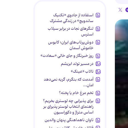
استفاده از جادوی «تکنیک
ساندویچ» در زندگی مشترک
لنگرهای نجات در برابر سیلاب
استرس
دوش‌پرتاب‌های ایران؛ کابوس
خاموش آسمان
روز خبرنگار و جای خالی «سعادت»
در مسیر تولد ابریشم
تالاب «عینک»
آمدمت که بنگرم، گریه نمی‌دهد
امان...
تخم مرغ خام یا پخته؟
برای پذیرایی چه لوستری بخریم؟
راهنمای انتخاب لوستر پذیرای بر
اساس متراژ و دکوراسیون
تاوان ناهماهنگی پنهان والدین
قاتلان خاموش کلاژن پوست!