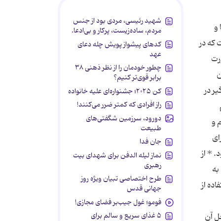
شهید رئیسی، مردی بود از جنس
 و
مردم، ساده‌زیست، پرکار و بی‌ادعا.
 که در
کدهای پیشواز پویش چله دعای
عهد
ورت
چطور خودمان را از نظر ذهنی ۳۸
ن
برابر قوی‌تر کنیم؟
ر در
کن ۲۰۲۵؛ جشنواره‌ای علیه خانواده
راز افرادی که کمتر ضرر می‌کنند!
دورود، سرزمین شگفتی‌های
 و
طبیعت
ای
جان فدا
. * از
نماز لیله الدفن برای شهدای بیت
رهبری
به
طرح اختصاصی تبیان ویژه روز
ده از
جهانی قدس
فومو؛ غول جیب‌بر فضای مجازی!
۵ غذای سریع و سالم برای
ل آن