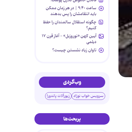
ساعت ۹:۴۰ | در هر زمان ممکن
باید انتقامشان را پس بدهند
چگونه استقلال سالمندان را حفظ
کنیم؟
آیین کهن «نوروزبل» - آغاز قرن ۱۷
دیلمی
تاوان زیاد نشستن چیست؟
وب‌گردی
سرویس خواب نوزاد
زیورآلات پاندورا
پربحث‌ها