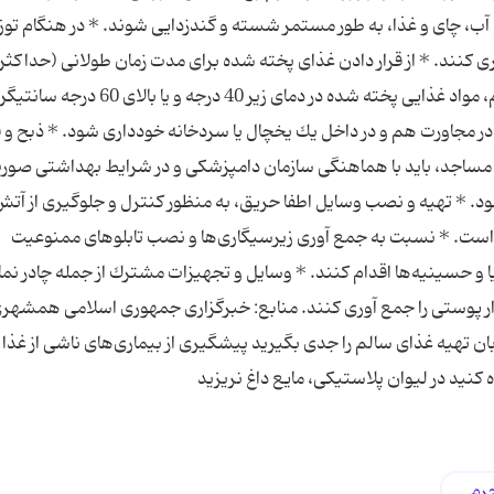
آب، چای و غذا، به طور مستمر شسته و گندزدایی شوند. * در هنگام توز
اری کنند. * از قرار دادن غذای پخته شده برای مدت زمان طولانی (حداكثر
ساعت) در دمای محیط خودداری شود و در صورت لزوم، مواد غذایی پخته شده در دمای زیر 40 درجه و یا بالای 60 د
در مجاورت هم و در داخل یك یخچال یا سردخانه خودداری شود. * ذبح و ق
 و مساجد، باید با هماهنگی سازمان دامپزشكی و در شرایط بهداشتی صور
ود. * تهیه و نصب وسایل اطفا حریق، به منظور كنترل و جلوگیری از آت
است. * نسبت به جمع آوری زیرسیگاری‌ها و نصب تابلوهای ممنوعیت
 و حسینیه‌ها اقدام كنند. * وسایل و تجهیزات مشترك از جمله چادر نماز
ردار پوستی را جمع آوری کنند. منابع: خبرگزاری جمهوری اسلامی همشهر
ان تهیه غذای سالم را جدی بگیرید پیشگیری از بیماری‌های ناشی از غذا 
 كنید در لیوان پلاستیكی، مایع داغ نریزید
رم