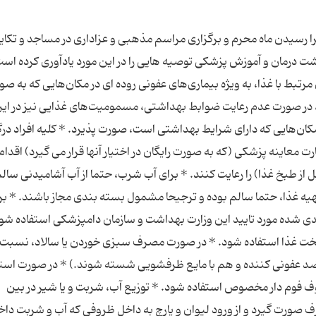
ا رسیدن ماه محرم و برگزاری مراسم مذهبی و عزاداری در مساجد و تكایا
شت‌ درمان و آموزش پزشكی توصیه هایی را در این مورد یادآوری کرده است
ی مرتبط با غذا، به ویژه بیماری‌های عفونی روده ای در مكان‌هایی كه به ص
 در صورت عدم رعایت ضوابط بهداشتی، مسمومیت‌های غذایی نیز در ای
ان‌هایی كه دارای شرایط بهداشتی است، صورت پذیرد. * كلیه افراد درگی
ت معاینه پزشكی (که به صورت رایگان در اختیار آنها قرار می گیرد) اقدام
طبخ غذا) را رعایت کنند. * برای آب شرب، حتما از آب آشامیدنی سالم
یه غذا، حتما سالم بوده و ترجیحا مشمول بسته بندی مجاز ‌باشند. * بر
 بندی شده مورد تایید این وزارت بهداشت و سازمان دامپزشكی استفاده شود
پخت غذا استفاده شود. * در صورت مصرف سبزی خوردن یا سالاد، نسبت 
 عفونی کننده و هم با مایع ظرفشویی شسته شوند.) * در صورت استفا
وف فوم دار مخصوص استفاده شود. * توزیع آب، شربت و یا شیر در بین
صرف صورت گیرد و از ورود لیوان و پارچ به داخل ظروفی كه آب و شربت داخ