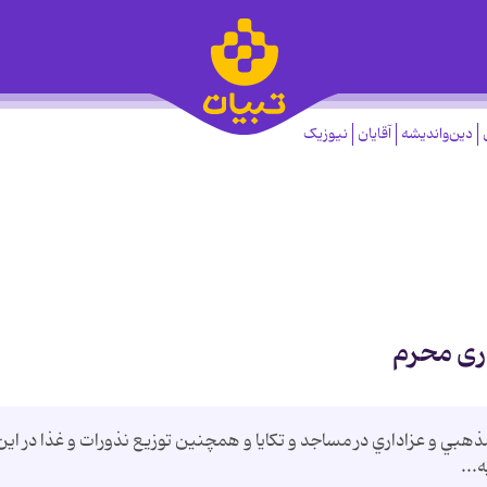
دین‌واندیشه
آقایان
نیوزیک
ری محرم
مذهبي و عزاداري در مساجد و تكايا و همچنين توزيع نذورات و غذا در اين
...