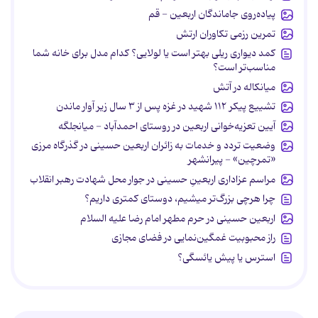
پیاده‌روی جاماندگان اربعین - قم
تمرین رزمی تکاوران ارتش
کمد دیواری ریلی بهتر است یا لولایی؟ کدام مدل برای خانه شما
مناسب‌تر است؟
میانکاله در آتش
تشییع پیکر ۱۱۲ شهید در غزه پس از ۳ سال زیر آوار ماندن
آیین تعزیه‌خوانی اربعین در روستای احمدآباد - میانجلگه
وضعیت تردد و خدمات به زائران اربعین حسینی در گذرگاه مرزی
«تمرچین» - پیرانشهر
مراسم عزاداری اربعینِ حسینی در جوار محل شهادت رهبر انقلاب
چرا هرچی بزرگ‌تر میشیم، دوستای کمتری داریم؟
اربعین حسینی در حرم مطهر امام رضا علیه السلام
راز محبوبیت غمگین‌نمایی در فضای مجازی
استرس یا پیش یائسگی؟