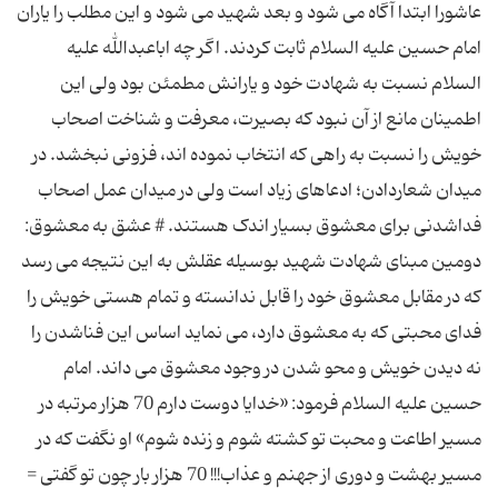
عاشورا ابتدا آگاه می شود و بعد شهید می شود و این مطلب را یاران
امام حسین علیه السلام ثابت کردند. اگر چه اباعبدالله علیه
السلام نسبت به شهادت خود و یارانش مطمئن بود ولی این
اطمینان مانع از آن نبود که بصیرت، معرفت و شناخت اصحاب
خویش را نسبت به راهی که انتخاب نموده اند، فزونی نبخشد. در
میدان شعاردادن؛ ادعاهای زیاد است ولی در میدان عمل اصحاب
فداشدنی برای معشوق بسیار اندک هستند. # عشق به معشوق:
دومین مبنای شهادت شهید بوسیله عقلش به این نتیجه می رسد
که در مقابل معشوق خود را قابل ندانسته و تمام هستی خویش را
فدای محبتی که به معشوق دارد، می نماید اساس این فناشدن را
نه دیدن خویش و محو شدن در وجود معشوق می داند. امام
حسین علیه السلام فرمود: «خدایا دوست دارم 70 هزار مرتبه در
مسیر اطاعت و محبت تو کشته شوم و زنده شوم» او نگفت که در
مسیر بهشت و دوری از جهنم و عذاب!!! 70 هزار بار چون تو گفتی =