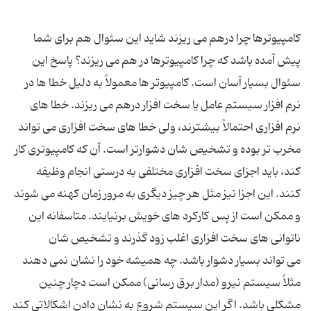
كامپیوترها چرا درهم مى ریزند شاید این سئوال هم براى شما
پیش آمده باشد كه چرا كامپیوترها در هم مى ریزند؟ پاسخ این
سئوال بسیار آسان است. كامپیوتر ها معمولاً به دلیل خطا ها در
نرم افزار سیستم عامل یا سخت افزار درهم مى ریزند. خطا هاى
نرم افزارى احتمالاً بیشترند، ولى خطا هاى سخت افزارى مى تواند
مخرب تر بوده و تشخیص شان دشوارتر است. آن كه كامپیوترى كار
كند، باید اجزاى سخت افزارى مختلفى به درستى انجام وظیفه
كنند. این اجزا نیز مثل هر چیز دیگرى به مرور زمان كهنه مى شوند
و ممكن است از پس كاركرد هاى خویش برنیایند. متاسفانه این
ناتوانى هاى سخت افزارى اغلب زود گذرند و تشخیص شان
مى تواند بسیار دشوار باشد. چه همیشه خود را نشان نمى دهند
مثلاً سیستم نیرو (مدار برق رسانى) ممكن است دچار چنین
مشكلى باشد. اگر این سیستم شروع به نشان دادن اشكالاتى كند