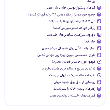
بی‌ادعا.
کدهای پیشواز پویش چله دعای عهد
چطور خودمان را از نظر ذهنی ۳۸ برابر قوی‌تر کنیم؟
کن ۲۰۲۵؛ جشنواره‌ای علیه خانواده
راز افرادی که کمتر ضرر می‌کنند!
دورود، سرزمین شگفتی‌های طبیعت
جان فدا
نماز لیله الدفن برای شهدای بیت رهبری
طرح اختصاصی تبیان ویژه روز جهانی قدس
فومو؛ غول جیب‌بر فضای مجازی!
۵ غذای سریع و سالم برای طبیعت‌گردی
نتیجه حمله آمریکا به ایران چیست؟
رونمایی از اتاق برق جدید تبیان
زهرهای پنهان خانه را بشناسید!
قهرمان‌های خسته یا والدین مفید!