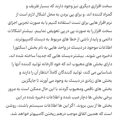
سخت افزارى دیگرى نیز وجود دارند كه بسیار ظریف و
گمراه كننده اند. و براى پى بردن به محل اشكال لازم است از
نرم افزار هایى براى تست استفاده كنیم یا به صورت تجربى اجزاى
سخت افزار را به صورت پى در پى تعویض نماییم. بیشتر اشكالات
دائمى و پایدار ناشى از خطا هاى مربوط به دیسك كامپیوترند.
اطلاعات موجود در دیسك در واحد هایى به نام بخش (سكتور)
ذخیره مى شوند. بیشتر دیسك هایى كه جدیداً ساخته شده اند،
داراى بخش هاى معیوب اند كه خود كارخانه تولید كننده آنها را
شناسایى مى كند، تولید كنندگان كاملاً انتظار آن را دارند و
بخش هاى زیادى در دیسك به وجود مى آورند تا جایگزین
بخش هاى ناقص ومعیوب گردند با این حال ممكن است به مرور
برخى بخش ها دچار عیب شده و اطلاعات ذخیره شده در این
بخش ها از بین بروند. اگر این ها اطلاعات سیستم باشند، روشن
است كه همین اتفاق موجب درهم ریختن كامپیوتر خواهد شد.