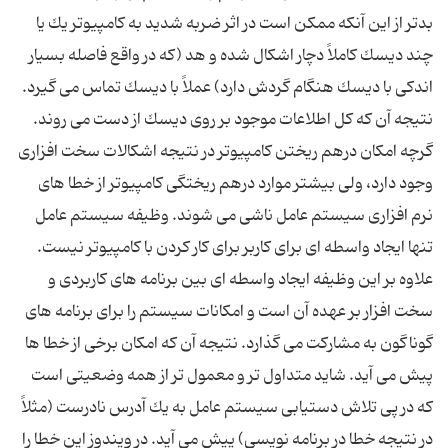
بدتر از این آنكه ممكن است در اثر ضربه شدید به كامپیوتر یك یا
چند دیسك كاملاً دچار اشكال شده و هد (كه در واقع فاصله بسیار
اندكى با دیسك هنگام گردش دارد) عملاً با دیسك تماس مى گیرد.
نتیجه آن كه كل اطلاعات موجود بر روى دیسك از دست مى روند.
گرچه امكان درهم ریختن كامپیوتر در نتیجه اشكالات سخت افزارى
وجود دارد، ولى بیشتر موارد درهم ریختگى كامپیوتر از خطا هاى
نرم افزارى سیستم عامل ناشى مى شوند. وظیفه سیستم عامل
تنها ایجاد واسطه اى براى كاربر براى كار كردن با كامپیوتر نیست.
علاوه بر این وظیفه ایجاد واسطه اى بین برنامه هاى كاربردى و
سخت افزار بر عهده آن است و امكانات سیستم را براى برنامه هاى
گوناگون به مشاركت مى گذارد. نتیجه آن كه امكان برخى از خطا ها
پیش مى آید. شاید متداول تر و معمول تر از همه وضعیتى است
كه در پى تلاش دستیابى سیستم عامل به یك آدرس نادرست (مثلاً
در نتیجه خطا در برنامه نویسى) پیش مى آید. در ویندوز این خطا را