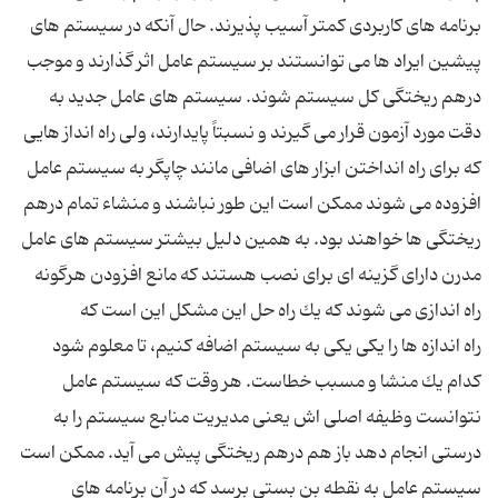
برنامه هاى كاربردى كمتر آسیب پذیرند. حال آنكه در سیستم هاى
پیشین ایراد ها مى توانستند بر سیستم عامل اثر گذارند و موجب
درهم ریختگى كل سیستم شوند. سیستم هاى عامل جدید به
دقت مورد آزمون قرار مى گیرند و نسبتاً پایدارند، ولى راه انداز هایى
كه براى راه انداختن ابزار هاى اضافى مانند چاپگر به سیستم عامل
افزوده مى شوند ممكن است این طور نباشند و منشاء تمام درهم
ریختگى ها خواهند بود. به همین دلیل بیشتر سیستم هاى عامل
مدرن داراى گزینه اى براى نصب هستند كه مانع افزودن هرگونه
راه اندازى مى شوند كه یك راه حل این مشكل این است كه
راه اندازه ها را یكى یكى به سیستم اضافه كنیم، تا معلوم شود
كدام یك منشا و مسبب خطاست. هر وقت كه سیستم عامل
نتوانست وظیفه اصلى اش یعنى مدیریت منابع سیستم را به
درستى انجام دهد باز هم درهم ریختگى پیش مى آید. ممكن است
سیستم عامل به نقطه بن بستى برسد كه در آن برنامه هاى