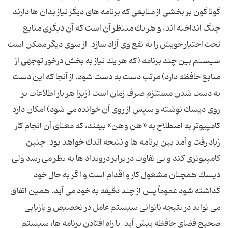
گوناگون بر بخشى از منابعى كه برنامه هاى دیگر نیاز بدان ها دارند
چنگ انداخته اند، و هر یك منتظر آن است كه آن دیگرى منابع
تحت اختیار خویش را به نفع وى آزاد سازد. از سوى دیگر ممكن است
سیستم بین چند برنامه (كه هر یك نیاز به بخش درخور توجهى از
منابع حافظه دارد) مرتب دست به دست شود. از آنجا كه این دست
به دست شدن مستلزم صرف زمان است (زیرا هر بار اطلاعات بر
روى دیسك نوشته و سپس از روى آن خوانده مى شود) امكان دارد
كامپیوتر به اصطلاح به «هن وهن» بیفتد، كه معناى آن انجام كار
زیاد رفت و آمد بین برنامه ها و نتیجه اندك خواهد بود. چنین
كامپیوترى كند و بى تفاوت در برابر درونداد ها به نظر مى رسد ولى
دیسك همچنان مشغول كار و اقدام است و اگر به حال خود
گذاشته شود عموماً پس از چند دقیقه به خود مى آید. همین اتفاق
مى تواند در نتیجه ناتوانى سیستم عامل در تخصیص و بازیابى
صحیح فضاى حافظه پیش آید. با راه افتادن برنامه ها، سیستم