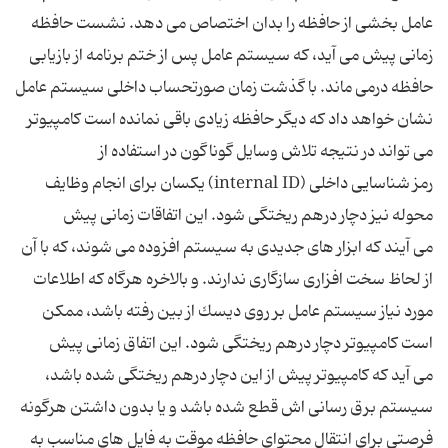
عامل بخشى از حافظه را بدان اختصاص مى دهد. نشست حافظه
زمانى پیش مى آید، كه سیستم عامل پس از ختم برنامه از بازیابى
حافظه درمى ماند. با گذشت زمان صورتحساب داخلى سیستم عامل
نشان خواهد داد كه دیگر حافظه زیادى باقى نمانده است كامپیوتر
مى تواند در نتیجه تلاش وسایل گوناگون در استفاده از
رمز شناسایى داخلى (internal ID) یكسان براى انجام وظایف
محوله نیز دچار درهم ریختگى شود. این اتفاقات زمانى پیش
مى آیند كه ابزار هاى جدیدى به سیستم افزوده مى شوند، كه با آن
از لحاظ سخت افزارى سازگارى ندارند. و بالاخره هرگاه كه اطلاعات
مورد نیاز سیستم عامل بر روى دیسك از بین رفته باشد، ممكن
است كامپیوتر دچار درهم ریختگى شود. این اتفاق زمانى پیش
مى آید كه كامپیوتر پیش از این دچار درهم ریختگى شده باشد،
سیستم برق رسانى اش قطع شده باشد و یا بدون داشتن هرگونه
فرصتى براى انتقال محتواى حافظه موقت به فایل هاى مناسب به