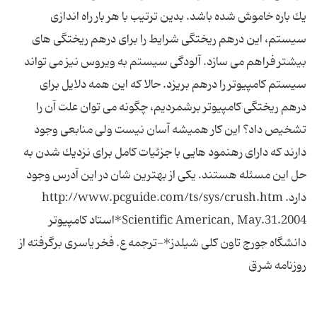
یك باره خاموش شده باشد. بدین ترتیب با هر بار راه اندازى
سیستم، این درهم ریختگى شرایط را براى درهم ریختگى هاى
بیشتر فراهم مى سازد. آلودگى سیستم به ویروس نیز مى تواند
سیستم كامپیوتر را درهم بریزد. حالا كه این همه دلایل براى
درهم ریختگى كامپیوتر برشمردیم، چگونه مى توان علت آن را
تشخیص داد؟ این كار همیشه آسان نیست ولى منابعى وجود
دارند كه داراى رهنمود هایى با جزئیات كامل براى نزدیك شدن به
حل این مسئله هستند. یكى از بهترین شان در این آدرس وجود
دارد. http://www.pcguide.com/ts/sys/crush.htm
Scientific American, May.31.2004*استاد كامپیوتر
دانشگاه جورج تاون كلى شیلدز*-ترجمه ع. فخر یاسرى برگرفته از
روزنامه شرق