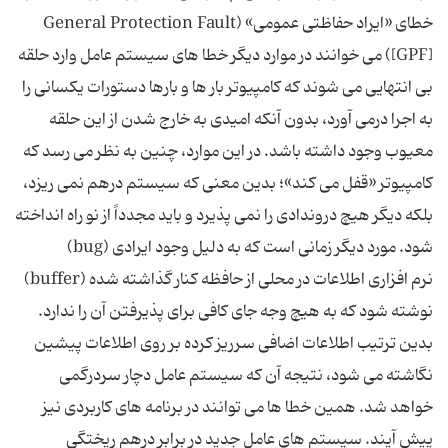
خطاى «ایراد حفاظتى عمومى» General Protection Fault)
[GPF]) مى خوانند در موارد دیگر خطا هاى سیستم عامل وارد حلقه
بى انتهایى مى شوند كه كامپیوتر بار ها و بارها دستورات یكسانى را
به اجرا درمى آورد، بدون آنكه امیدى به خارج شدن از این حلقه
معیوب وجود داشته باشد. در این موارد، چنین به نظر مى رسد كه
كامپیوتر «قفل مى كند»؛ بدین معنى كه سیستم درهم نمى ریزد،
بلكه دیگر هیچ دروندادى را نمى پذیرد و باید مجدداً از نو راه انداخته
شود. مورد دیگر زمانى است كه به دلیل وجود ایرادى (bug)
نرم افزارى اطلاعات در محلى از حافظه كنار گذاشته شده (buffer)
نوشته شود كه به هیچ وجه جاى كافى براى پذیرفتن آن را ندارد.
بدین ترتیب اطلاعات اضافى سرریز كرده بر روى اطلاعات پیشین
نگاشته مى شود، نتیجه آن كه سیستم عامل دچار سردرگمى
خواهد شد. همین خطا ها مى توانند در برنامه هاى كاربردى نیز
پیش آیند. سیستم هاى عامل جدید در برابر درهم ریختگى