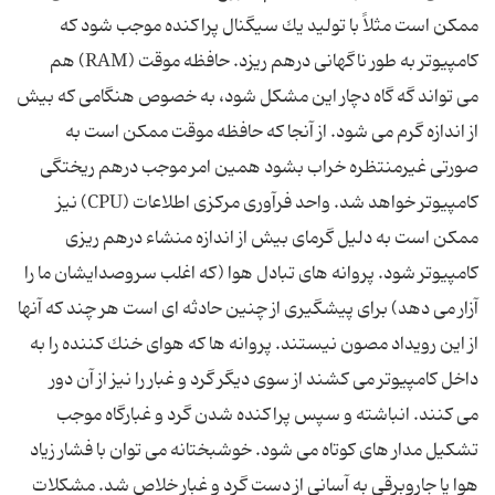
ممكن است مثلاً با تولید یك سیگنال پراكنده موجب شود كه
كامپیوتر به طور ناگهانى درهم ریزد. حافظه موقت (RAM) هم
مى تواند گه گاه دچار این مشكل شود، به خصوص هنگامى كه بیش
از اندازه گرم مى شود. از آنجا كه حافظه موقت ممكن است به
صورتى غیرمنتظره خراب بشود همین امر موجب درهم ریختگى
كامپیوتر خواهد شد. واحد فرآورى مركزى اطلاعات (CPU) نیز
ممكن است به دلیل گرماى بیش از اندازه منشاء درهم ریزى
كامپیوتر شود. پروانه هاى تبادل هوا (كه اغلب سروصدایشان ما را
آزار مى دهد) براى پیشگیرى از چنین حادثه اى است هر چند كه آنها
از این رویداد مصون نیستند. پروانه ها كه هواى خنك كننده را به
داخل كامپیوتر مى كشند از سوى دیگر گرد و غبار را نیز از آن دور
مى كنند. انباشته و سپس پراكنده شدن گرد و غبارگاه موجب
تشكیل مدار هاى كوتاه مى شود. خوشبختانه مى توان با فشار زیاد
هوا یا جاروبرقى به آسانى از دست گرد و غبار خلاص شد. مشكلات