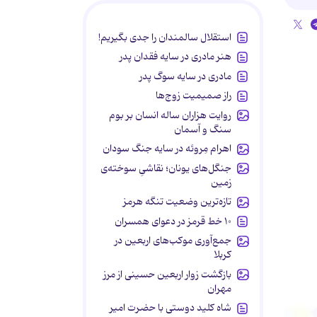
استقلال سالمندان را جدی بگیریم!
هنر مادری در سایه‌ فقدان پدر
مادری در سایه سوگ پدر
راز صمیمیت زوج‌ها
روایت هزاران ساله انسان بر بوم
سنگ و آسمان
اهرام مِروئه در سایه جنگ سودان
جنگل‌های یونان؛ نقاشیِ سوخته‌ی
زمین
تازه‌ترین وضعیت تنگه هرمز
۱۰ خط قرمز در دعوای همسران
جمع‌آوری موکب‌های اربعین در
کربلا
بازگشت زوار اربعین حسینی از مرز
مهران
شاه کلید دوستی با حضرت امیر