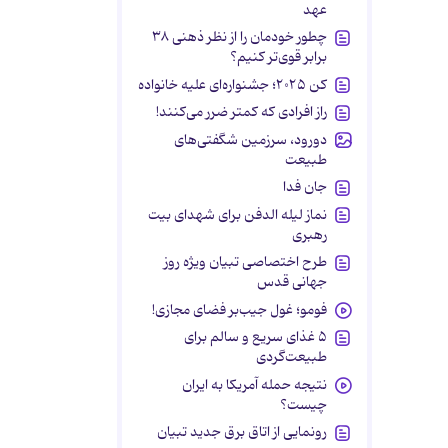
عهد
چطور خودمان را از نظر ذهنی ۳۸
برابر قوی‌تر کنیم؟
کن ۲۰۲۵؛ جشنواره‌ای علیه خانواده
راز افرادی که کمتر ضرر می‌کنند!
دورود، سرزمین شگفتی‌های
طبیعت
جان فدا
نماز لیله الدفن برای شهدای بیت
رهبری
طرح اختصاصی تبیان ویژه روز
جهانی قدس
فومو؛ غول جیب‌بر فضای مجازی!
۵ غذای سریع و سالم برای
طبیعت‌گردی
نتیجه حمله آمریکا به ایران
چیست؟
رونمایی از اتاق برق جدید تبیان