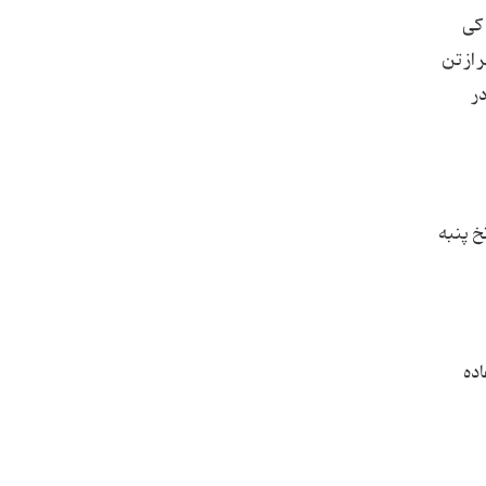
اکی
 از تن
ر
خ پنبه
اده