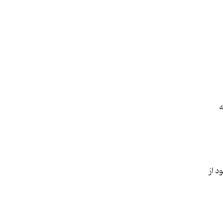
ه
 از