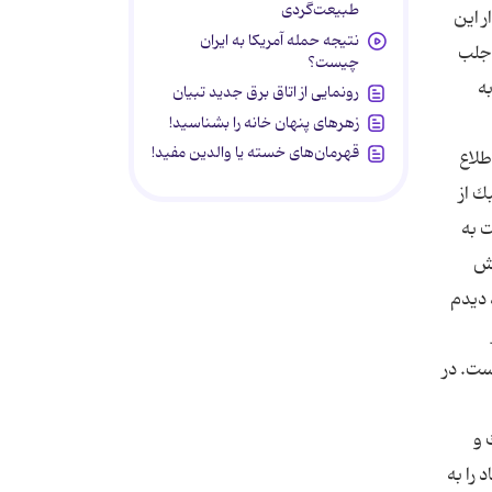
طبیعت‌گردی
 این
نتیجه حمله آمریکا به ایران
 جلب
چیست؟
ه
رونمایی از اتاق برق جدید تبیان
زهرهای پنهان خانه را بشناسید!
قهرمان‌های خسته یا والدین مفید!
طلاع
ك از
 به
وش
ن آمد دیدم
ست. در
 و
 را به