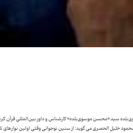
لده سید «محسن موسوی‌بلده» كارشناس و داور بین‌المللی قرآن كریم
د محمود خلیل الحصری می گوید: از سنین نوجوانی وقتی اولین نوارهای ت