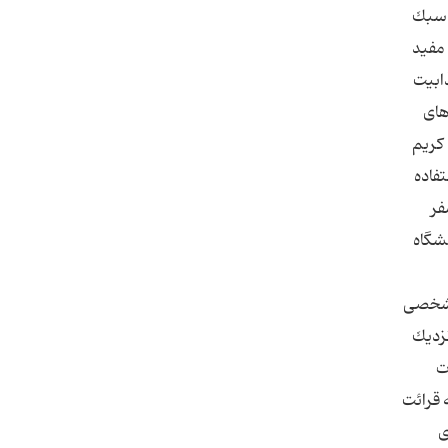
ه سبك
 مفید
ابیت
های
 كریم
فاده
فر
نشگاه
ه شخصی
نزدیك
ت
 قرائت
ی