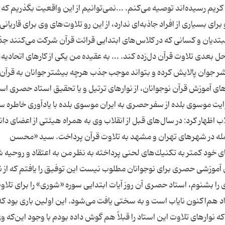
كریم رسیده‌اند توصیه می‌كنم. ...نمی‌توانیم از این واقعیت بگذریم ك
 بسیاری از افراد جاذبه‌ای ندارد، از این رو تلاوت‌های وی برای قاریانی
بتدیان و كسانی كه در كلاس‌های ابتدایی قرائت قرآن شركت می‌كنند جذ
حل بعدی تلاوت قرآن دل‌زده كند. ... به عقیده من یكی از كارهای اتحادیه‌
ر جوان پالایش كرده و بتواند موجب جذب هرچه بیشتر جوانان به قرآن
 آموزش قرآن نوجوانان، از نوارهای ترتیل و یا تحقیق استاد حصری است
 موسوی بلده از سفر حصری به ایران موسوی بلده با یادآوری خاطره س
ب اظهار كرد: در سال‌های قبل از انقلاب وی به همراه هیئتی از اعضای دا
ز جمله در شهرهای تهران و مشهد به تلاوت قرآن پرداخت. سید «محسن
ای خود كمتر به تكنیك‌های لحنی پرداخته به نظر من به اعتقاد و روحی
ای آموزشی حصری برای نوجوانان مطلوب نیست این توفیق را یافتم كه از 
را بشنوم، استاد حصری آن روز آیات ابتدایی سوره «شوری» را برای تلاو
ستاد هم‌اكنون نایاب است و به سختی یافت می‌شود. این اولین باری بود كه
ه نوارهای تلاوت این استاد را قبلاً هم گوش داده بودم با وجود این‌كه و