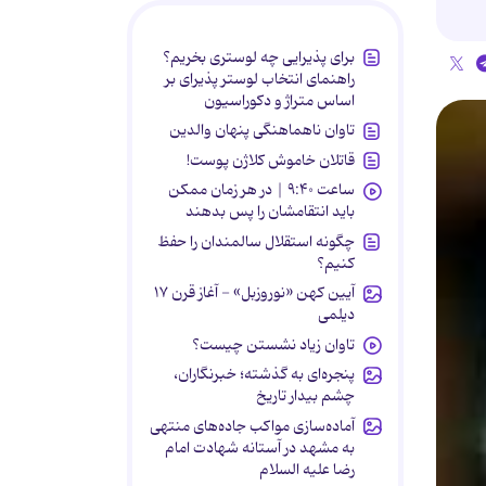
برای پذیرایی چه لوستری بخریم؟
راهنمای انتخاب لوستر پذیرای بر
اساس متراژ و دکوراسیون
تاوان ناهماهنگی پنهان والدین
قاتلان خاموش کلاژن پوست!
ساعت ۹:۴۰ | در هر زمان ممکن
باید انتقامشان را پس بدهند
چگونه استقلال سالمندان را حفظ
کنیم؟
آیین کهن «نوروزبل» - آغاز قرن ۱۷
دیلمی
تاوان زیاد نشستن چیست؟
پنجره‌ای به گذشته؛ خبرنگاران،
چشم بیدار تاریخ
آماده‌سازی مواکب جاده‌های منتهی
به مشهد در آستانه شهادت امام
رضا علیه السلام