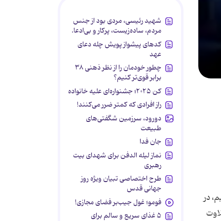
شهید رئیسی، مردی بود از جنس
مردم، ساده‌زیست، پرکار و بی‌ادعا.
کدهای پیشواز پویش چله دعای
عهد
چطور خودمان را از نظر ذهنی ۳۸
برابر قوی‌تر کنیم؟
کن ۲۰۲۵؛ جشنواره‌ای علیه خانواده
راز افرادی که کمتر ضرر می‌کنند!
دورود، سرزمین شگفتی‌های
طبیعت
جان فدا
نماز لیله الدفن برای شهدای بیت
رهبری
طرح اختصاصی تبیان ویژه روز
جهانی قدس
، در
فومو؛ غول جیب‌بر فضای مجازی!
لاوت
۵ غذای سریع و سالم برای