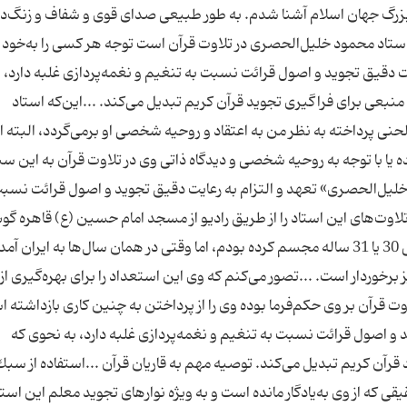
بزرگ جهان اسلام آشنا شدم. به طور طبیعی صدای قوی و شفاف و زنگ‌دار
 استاد محمود خلیل‌الحصری در تلاوت قرآن است توجه هر كسی را به‌خود
یت دقیق تجوید و اصول قرائت نسبت به تنغیم و نغمه‌پردازی غلبه دارد، ب
ه منبعی برای فراگیری تجوید قرآن كریم تبدیل می‌كند. ...این‌كه استاد
نی پرداخته به نظر من به اعتقاد و روحیه شخصی او برمی‌گردد، البته ا
ده یا با توجه به روحیه شخصی و دیدگاه ذاتی وی در تلاوت قرآن به این سب
خلیل‌الحصری» تعهد و التزام به رعایت دقیق تجوید و اصول قرائت نسبت
ه تلاوت‌های این استاد را از طریق رادیو از مسجد امام حسین (ع) قاهره گ
می‌كردم، با توجه به صدای وی در ذهن خود او را جوانی 30 یا 31 ساله مجسم كرده بودم، اما وقتی در همان سال‌ها به ایرا
‌برانگیز برخوردار است. ...تصور می‌كنم كه وی این استعداد را برای بهره‌گیری از
وت قرآن بر وی حكم‌فرما بوده وی را از پرداختن به چنین كاری بازداشته ا
 و اصول قرائت نسبت به تنغیم و نغمه‌پردازی غلبه دارد، به نحوی كه
 قرآن كریم تبدیل می‌كند. توصیه مهم به قاریان قرآن ...استفاده از سبك
یقی كه از وی به‌یادگار مانده است و به ویژه نوارهای تجوید معلم این استاد