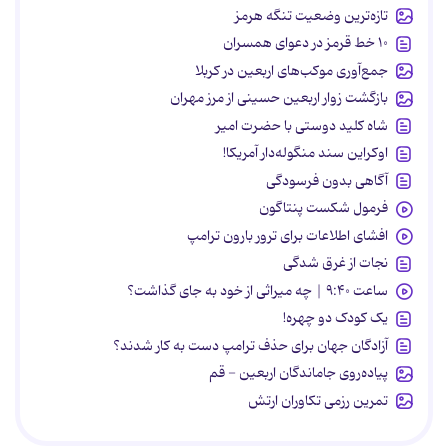
تازه‌ترین وضعیت تنگه هرمز
۱۰ خط قرمز در دعوای همسران
جمع‌آوری موکب‌های اربعین در کربلا
بازگشت زوار اربعین حسینی از مرز مهران
شاه کلید دوستی با حضرت امیر
اوکراین سند منگوله‌دار آمریکا!
آگاهی بدون فرسودگی
فرمول شکست پنتاگون
افشای اطلاعات برای ترور بارون ترامپ
نجات از غرق شدگی
ساعت ۹:۴۰ | چه میراثی از خود به جای گذاشت؟
یک کودک دو چهره!
آزادگان جهان برای حذف ترامپ دست به کار شدند؟
پیاده‌روی جاماندگان اربعین - قم
تمرین رزمی تکاوران ارتش