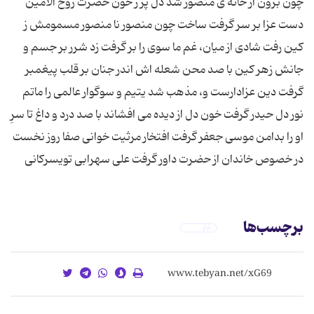
چون برون از خانه ی منصور شد دل پر ز خون حضرت روح الامین
دست عزا بر سر گرفت ساخت چون منصور نا منصور مسمومش ز
كین رفت شادی از میان، غم ما سوی را بر گرفت زد شرر بر جسم و
جانش زهر كین با صد محن شعله اش اندر جنان بر قلب پیغمبر
گرفت دین عزادارست و، مذهب شد یتیم و سوگوار عالمی را ماتم
نور دل حیدر گرفت خون دل از دیده می افشاند با صد درد و داغ تا سرِ
او را بدامن موسی جعفر گرفت افتخار مرثیت خوانی صفا روز نخست
در خصوص خاندان از حضرت داور گرفت علی سهرابی تویسركانی
برچسب‌ها