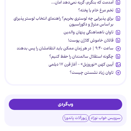
آمدمت که بنگرم، گریه نمی‌دهد امان...
تخم مرغ خام یا پخته؟
برای پذیرایی چه لوستری بخریم؟ راهنمای انتخاب لوستر پذیرای
بر اساس متراژ و دکوراسیون
تاوان ناهماهنگی پنهان والدین
قاتلان خاموش کلاژن پوست!
ساعت ۹:۴۰ | در هر زمان ممکن باید انتقامشان را پس بدهند
چگونه استقلال سالمندان را حفظ کنیم؟
آیین کهن «نوروزبل» - آغاز قرن ۱۷ دیلمی
تاوان زیاد نشستن چیست؟
وب‌گردی
سرویس خواب نوزاد
زیورآلات پاندورا