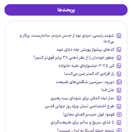
پربحث‌ها
شهید رئیسی، مردی بود از جنس مردم، ساده‌زیست، پرکار و
بی‌ادعا.
کدهای پیشواز پویش چله دعای عهد
چطور خودمان را از نظر ذهنی ۳۸ برابر قوی‌تر کنیم؟
کن ۲۰۲۵؛ جشنواره‌ای علیه خانواده
راز افرادی که کمتر ضرر می‌کنند!
دورود، سرزمین شگفتی‌های طبیعت
جان فدا
نماز لیله الدفن برای شهدای بیت رهبری
طرح اختصاصی تبیان ویژه روز جهانی قدس
فومو؛ غول جیب‌بر فضای مجازی!
۵ غذای سریع و سالم برای طبیعت‌گردی
نتیجه حمله آمریکا به ایران چیست؟