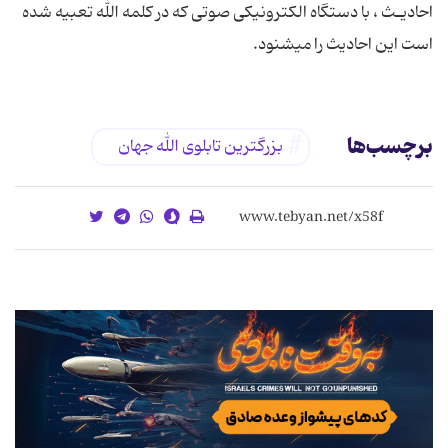
احادیـث ، با دستگاه‎‎‎ الكترونیكی‎‎ صوتی كه در كلمه الله‎‎‎ تعبیه شده
است‎ این‎ احادیث را می‎شنود.
برچسب‌ها
بزرگترین تابلوی الله جهان