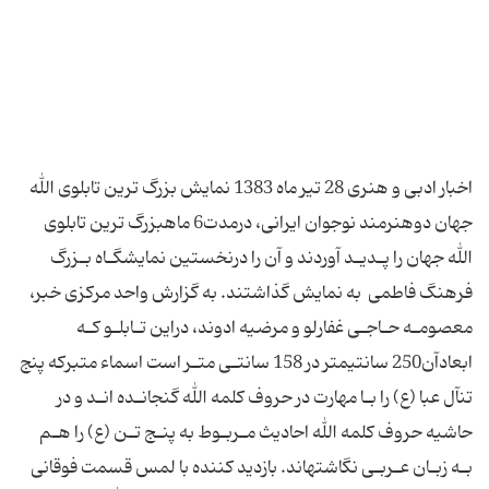
اخبار ادبی و هنری 28 تیر ماه 1383 نمایش بزرگ ترین تابلوی الله
فرهنگ‎ فاطمی ‎ به‎ نمایش‎ گذاشتند. به‎‎ گزارش‎ واحد مركزی‎ خبر،
معصومـه حـاجـی‎ غفارلو و مرضیه‎‎ ادوند، دراین‎ تـابلـو كـه
تن‎آل‎ عبا (ع) را بـا مهارت‎ در حروف‎ كلمه‎‎‎ الله گنجانـده انـد و در