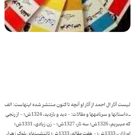
لیست آثار ال احمد از آثار او آنچه تاکنون منتشر شده اینهاست: الف
ـ داستانها و سرنامه‎ها و مقالات: - دید و بازدید، 1324ش؛ - از رنجی
که می‎بریم، 1326ش؛ سه تار، 1327ش؛ - زن زیادی، 1331ش؛
اورازان، 1333ش؛ - هفت مقاله، 1333ش؛ تات‎نشینهای بلوک زهرا،