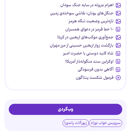
اهرام مِروئه در سایه جنگ سودان
جنگل‌های یونان؛ نقاشیِ سوخته‌ی زمین
تازه‌ترین وضعیت تنگه هرمز
۱۰ خط قرمز در دعوای همسران
جمع‌آوری موکب‌های اربعین در کربلا
بازگشت زوار اربعین حسینی از مرز مهران
شاه کلید دوستی با حضرت امیر
اوکراین سند منگوله‌دار آمریکا!
آگاهی بدون فرسودگی
فرمول شکست پنتاگون
وب‌گردی
سرویس خواب نوزاد
زیورآلات پاندورا