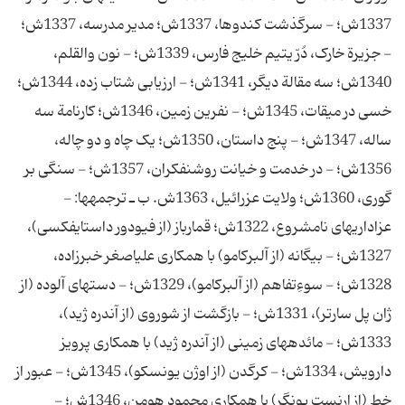
1337ش؛ - سرگذشت کندوها، 1337ش؛ مدیر مدرسه، 1337ش؛
- جزیرة خارک، دُرّ یتیم خلیج‎ فارس، 1339ش؛ - نون و‎القلم،
1340ش؛ سه مقالة دیگر، 1341ش؛ - ارزیابی شتاب زده، 1344ش؛
خسی در میقات، 1345ش؛ - نفرین زمین، 1346ش؛ کارنامة سه
ساله، 1347ش؛ - پنج داستان، 1350ش؛ یک چاه و دو چاله،
1356ش؛ - در خدمت و خیانت روشنفکران، 1357ش؛ - سنگی بر
گوری، 1360ش؛ ولایت عزرائیل، 1363ش. ب ـ ترجمه‎ها: -
عزاداریهای نامشروع، 1322ش؛ قمارباز (از فیودور داستایفکسی)،
1327ش؛ - بیگانه (از آلبرکامو) با همکاری علی‎اصغر خبرزاده،
1328ش؛ - سوءِتفاهم (از آلبرکامو)، 1329ش؛ - دستهای آلوده (از
ژان پل سارتر)، 1331ش؛ - بازگشت از شوروی (از آندره ژید)،
1333ش؛ - مائده‎های زمینی (از آندره ژید) با همکاری پرویز
دارویش، 1334ش؛ - کرگدن (از اوژن یونسکو)، 1345ش؛ - عبور از
خط (از ارنست یونگر) با همکاری محمود هومن، 1346ش؛ -