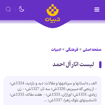
صفحه اصلی
فرهنگی
ادبیات
لیست اثار آل احمد
الف ـ داستانها و سرنامه‎ها و مقالات: دید و بازدید، 1324ش؛
- از رنجی که می‎بریم، 1326ش؛ سه تار، 1327ش؛ - زن
زیادی، 1331ش؛ اورازان، 1333ش؛ - هفت مقاله، 1333ش؛
تات‎نشینهای بلوک زهرا، 1337ش؛ ...