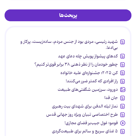
پربحث‌ها
شهید رئیسی، مردی بود از جنس مردم، ساده‌زیست، پرکار و
بی‌ادعا.
کدهای پیشواز پویش چله دعای عهد
چطور خودمان را از نظر ذهنی ۳۸ برابر قوی‌تر کنیم؟
کن ۲۰۲۵؛ جشنواره‌ای علیه خانواده
راز افرادی که کمتر ضرر می‌کنند!
دورود، سرزمین شگفتی‌های طبیعت
جان فدا
نماز لیله الدفن برای شهدای بیت رهبری
طرح اختصاصی تبیان ویژه روز جهانی قدس
فومو؛ غول جیب‌بر فضای مجازی!
۵ غذای سریع و سالم برای طبیعت‌گردی