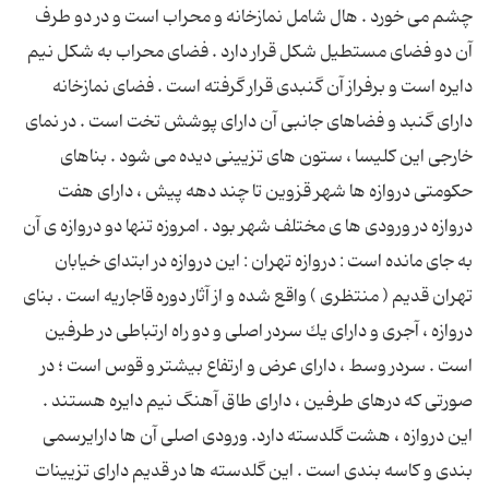
چشم می خورد . هال شامل نمازخانه و محراب است و در دو طرف
آن دو فضای مستطیل شكل قرار دارد . فضای محراب به شكل نیم
دایره است و برفراز آن گنبدی قرار گرفته است . فضای نمازخانه
دارای گنبد و فضاهای جانبی آن دارای پوشش تخت است . در نمای
خارجی این كلیسا ، ستون های تزیینی دیده می شود . بناهای
حكومتی دروازه ها شهر قزوین تا چند دهه پیش ، دارای هفت
دروازه در ورودی ها ی مختلف شهر بود . امروزه تنها دو دروازه ی آن
به جای مانده است : دروازه تهران : این دروازه در ابتدای خیابان
تهران قدیم ( منتظری ) واقع شده و از آثار دوره قاجاریه است . بنای
دروازه ، آجری و دارای یك سردر اصلی و دو راه ارتباطی در طرفین
است . سردر وسط ، دارای عرض و ارتفاع بیشتر و قوس است ؛ در
صورتی كه درهای طرفین ، دارای طاق آهنگ نیم دایره هستند .
این دروازه ، هشت گلدسته دارد. ورودی اصلی آن ها دارایرسمی
بندی و كاسه بندی است . این گلدسته ها در قدیم دارای تزیینات