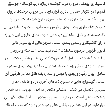
كاشیكاری بودند . دروازه درب كوشك دروازه درب كوشك ( جوسق
قدیم ) در انتهای خیابان نادری قرار دارد . این دروازه برخلاف دروازه
تهران قدیم ، تنها دارای یك نما به سوی خارج شهر است . دروازه
درب كوشك دارای یك ورودی با قوس نیم دایره است و در طرفین آن
، گلدسته ها و طاق نماهایی دیده می شود . نمای خارجی این دروازه
دارای كاشیكاری رسمی بندی است . سردر عالی قاپو سردر عالی
قاپوی قزوین در دوره سلطنت " شاه تهماسب " ساخته و در زمان
سلطنت " شاه عباس اول " به صورت كنونی تغییر شكل یافت . این
سردر ، ورودی اصلی بهدولت خانه دوران صفویه بود . بنای سردر ،
شامل ایوان رفیع ورودی با قوس و سه ردیف طاق نما در طرفین آن
است . گوشواره هایی با ستون نماهای آجری در دو طبقه ، نمای
سردر را تكمیل می كنند . هشتی متصل به ایوان ورودی ، به شكل
هشت ضلعی است و در طرفین محور ورودی آن ، اتاق های نگهبانی
قرار دارد. در این هشتی ، پلكان هایی دیده می شود كه به طبقه بالا