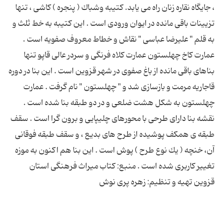
، جایگاه نقاره زنان راه می یابد. كتیبه وشباك ( پنجره ) كاشی ، تنها
تزیینات باقی مانده در ایوان ورودی است . این كتیبه به خط ثلث و
به قلم " علیرضا عباسی " نقاش و خطاط معروف صفویه است .
عمارت كاخ چهلستون عمارت كلاه فرنگی و سردر عالی قاپو تنها
بناهای باقی مانده از باغ صفوی در شهر قزوین است . این بنا در دوره
قاجاریه مرمت و بازسازی شد و " چهلستون " نام گرفت . عمارت
چهلستون به شكل هشت ضلعی و در دو طبقه بنا شده است .
نقشه بنا دارای طرحی با محورهای چلیپایی و برون گرا است . سقف
طبقه ی همكف پوشیده از طرح های بدیع ، و سقف طبقه فوقانی
آن، خنچه ( یك نوع طرح ) پوش است . این بنا هم اكنون به موزه
تغییر كاربری شده است . منبع: کتاب میراث فرهنگی استان
قزوین تهیه و تنظیم: زهره پری نوش