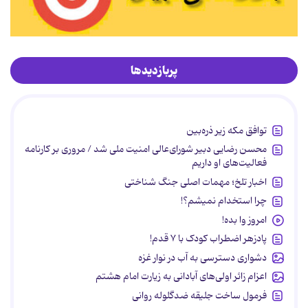
پربازدیدها
توافق مکه زیر ذره‌بین
محسن رضایی دبیر شورای‌عالی امنیت ملی شد / مروری بر کارنامه
فعالیت‌های او داریم
اخبار تلخ؛ مهمات اصلی جنگ شناختی
چرا استخدام نمیشم؟!
امروز وا بده!
پادزهر اضطراب کودک با ۷ قدم!
دشواری دسترسی به آب در نوار غزه
اعزام زائر اولی‌های آبادانی به زیارت امام هشتم
فرمول ساخت جلیقه ضدگلوله روانی