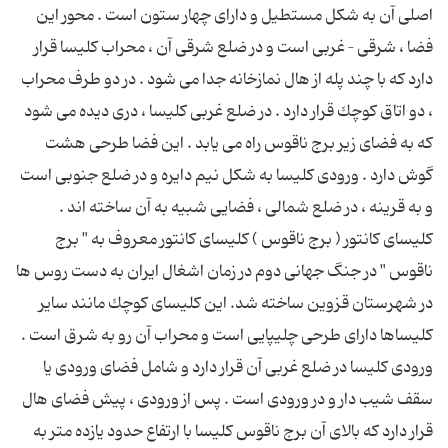
اصلی آن به شكل مستطیل و دارای چهار ستون است . محور این
فضا ، شرقی – غربی است و در ضلع شرقی آن ، محراب كلیسا قرار
دارد كه با چند پله از هال نمازخانه جدا می شود . در دو طرف محراب
، دو اتاق كوچك قرار دارد . در ضلع غربی كلیسا ، دری دیده می شود
كه به فضای زیر برج ناقوس راه می یابد . این فضا طرحی هشت
گوش دارد . ورودی كلیسا به شكل نیم دایره و در ضلع جنوبی است
و به قرینه ، در ضلع شمالی ، فضایی شبیه به آن ساخته اند .
كلیسای كانتور ( برج ناقوس ) كلیسای كانتور معروف به " برج
ناقوس " در جنگ جهانی دوم در زمان اشغال ایران به دست روس ها
در شهرستان قزوین ساخته شد. این كلیسای كوچك مانند سایر
كلیساها دارای طرحی چلیپایی است و محراب آن رو به شرق است .
ورودی كلیسا در ضلع غربی آن قرار دارد و شامل فضای ورودی یا
سقف شیب دار و در ورودی است . پس از ورودی ، پیش فضای هال
قرار دارد كه بالای آن برج ناقوس كلیسا با ارتفاع حدود یازده متر به