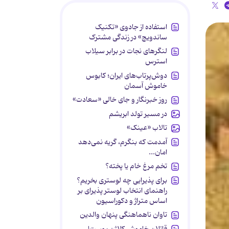
استفاده از جادوی «تکنیک
ساندویچ» در زندگی مشترک
لنگرهای نجات در برابر سیلاب
استرس
دوش‌پرتاب‌های ایران؛ کابوس
خاموش آسمان
روز خبرنگار و جای خالی «سعادت»
در مسیر تولد ابریشم
تالاب «عینک»
آمدمت که بنگرم، گریه نمی‌دهد
امان...
تخم مرغ خام یا پخته؟
برای پذیرایی چه لوستری بخریم؟
راهنمای انتخاب لوستر پذیرای بر
اساس متراژ و دکوراسیون
تاوان ناهماهنگی پنهان والدین
قاتلان خاموش کلاژن پوست!