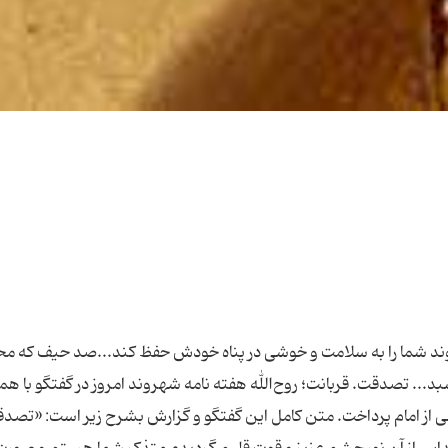
م حائری یزدی - رضوان‌الله علیه - استفاده و وی به خط شریف خویش [حائزی بزرگ] به مقام اجتهاد و اعتماد او تصریح كرد.» سپس ثقفی به تهران بازگشت و در مدرسه سپهسالار در رشته فقه، اصول و معارف عقلی، تدریس و اقامه جماعت كرد كه مشهورترین اثر او، «روان جاوید» تفسیر فارسی و روان قرآن در 5 جلد است. *** خدیجه خانم ثقفی معروف به «قدسی ایران» دختر میرزامحمد بود كه «آیت‌الله سیدمحمد صادق لواسانی» او را به امام خمینی برای همسری پیشنهاد داد. دختر روحانی‌ای كه خود او درباره پدر می‌گوید: «پدرم خوش‌تیپ، شیك و خوش‌لباس بود؛ مثلا در آن زمان پوستین اسلامبولی می‌پوشید و از خانه بیرون می‌رفت و همه طلبه‌ها تعجب می‌كردند.» از او درباره نام خانوادگی‌اش می‌پرسیم، می‌گوید: «ثقفی به نام عشیره‌ای از اجدادمان باز می‌گردد كه در كربلا در ركاب سیدالشهدا(ع) جنگیده بودند.» اگرچه، پدر او عالم دینی بود، اما تا دبیرستان، به دخترانش اجازه داد تا در مدارس جدید تحصیل كنند. خدیجه خانم می‌گوید: «پدرم با دبیرستان رفتن من مخالف بود، چون روحیه‌اش متجددانه نبود. او می‌گفت: چون در دبیرستان معلم مرد است، فراش مرد است و بازرس مرد است، نرو.» به هر حال او تا كلاس ششم تحصیل كرد؛ با چاقچور و لباس آستین‌بلند. پس از آن «از طرف خانواده مادری برای ایشان خانم معلم كلیمی جهت تدریس زبان فرانسه استخدام كردند كه بین 6 ماه تا یك سال به ایشان فرانسه درس می‌داد.» زمانی كه پدر او به قم رفت، خدیجه خانم با محیط قم آ‌شنا شد و آن را نمی‌پسندید: «قم مثل امروز نبود، زمین خیابان تا لب دیوار صحن قبرستان بود و كوچه‌ها خیلی باریك بودند. به همین خاطر زود از قم می‌آمدم و آن دو ماهی هم كه پدرم مرا به زور نگه داشت، خیلی ناراحت بودم.» چراكه او، از خانواده‌ای مرفه بود و با مادربزرگ مادری‌اش در تهران خو گرفته بود. مادرش هم دختر خزانه‌دار ناصرالدین‌شاه بود و به این دلیل «خازن‌الملوك» نامیده می‌شد. پدرش هم اگرچه روحانی بود، اما از سوی دیگر، با سیاست همراه نبود: «در خانواده همسر امام و بعد هم زمانی كه این خانواده با امام وصلت كرد تا آخر روابط سیاسی برقرار نبود و به یك معنا اصولا سیاسی نبودند، یعنی هیچ وقت وارد مسائل سیاسی نمی‌شدند و تنها در این حد از سیاست می‌دانستند كه مثلا شاه عوض شد. خود پدر هم گرچه روحانی بودند؛ اما «روحانی صرف» بود؛ یعنی نماز و درس و بحث و اصلا در مسائل سیاسی دخالت نمی‌كردند.» اما آنچه مایه آشنایی حاج آقا ثقفی و حاج آقا روح‌الله بود، دین و دیانت بود. حاج سیدمحمد صادق لواسانی، دوست مشترك ثقفی و خمینی مایه آشنایی را پربار می‌كرد و او بود كه به حاج آقا روح‌الله گفت: «چرا ازدواج نمی‌كنی؟» كه او پاسخ داد: «من تاكنون كسی را برای ازدواج نپسندیده‌ام و از خمین هم نمی‌خواهم زن بگیرم. به نظرم كسی نیامده است.» در این هنگام لواسانی به او پاسخ می‌دهد: «آقای ثقفی دو دختر دارد، خانم داداشم می‌گوید: خوبند.» اینگونه می‌شود كه آقای لواسانی ماموریت خواستگاری از این خانواده را برعهده می‌گیرد،‌ اما پاسخ دختر مورد نظر «نه» است. او از قم بدش می‌آمد و زندگی با طلبه را نمی‌پسندید؛ چراكه «طلبه‌ها معمولا خشك بودند، وضعیت مالی خوبی نداشتند و گاهی برخی از آنها احترام به زن نمی‌گذاشتند. البته دلیل اصلی عدم تمایل به سكونت در قم بود.» به هر حال یكی از نوادگان امام، ماجرای خواستگاری از «خانم» را «شیرین» توصیف می‌كند: «10 ماه طول می‌كشد تا خانم جواب مثبت دهند. 5 بار خواستگاری انجام می‌شود كه آقای سیدمحمدصادق لواسانی تشریف می‌آورند، نه آقای كاشانی. البته پدر خانم اصرار داشتند.» ناگهان با این سوال روبرو می‌شویم كه چگونه خانم با این همه مخالفت جواب مثبت می‌دهند؟ او می‌گوید: «حین همین جلسات كه آقای لواسانی می‌آیند و می‌روند، خانم خوابی می‌بینند: «ایشان وارد اتاقی می‌شوند كه سه سید نورانی نشسته بودند. یك پیرزنی آمد و من [خانم] از او پرسیدم كه اینها چه كسانی هستند؟ او گفت: آن وسطی پیامبر(ص) است و آنكه سمت راست نشسته امیرالمومنین(ع) است و سمت چپی امام حسن(ع) است، اما تو كه از اینها بدت می‌آید! من پاسخ دادم كه از اینها بدم نمی‌آید، اینها ائمه من هستند. چرا باید بدم بیاید؟ خیلی هم دوستشان دارم. پیرزن بار دیگر اصرار كرد كه نه، تو از اینها بدت می‌آید!» از خواب بیدار می‌شوند و برای خدمتكار منزل نقل می‌كنند. او به ایشان گفت كه چون این سید [امام] را رد می‌كنی، این خواب را دیده‌ای. در نهایت با توجه به این خواب و نظر مثبت پدرخانم، ایشان جواب مثبت می‌دهند. یك ماه ابتدایی پس از ازدواج تهران بودند و پس از آن به قم می‌روند.» البته پیش از پاسخ مثبت خانم، آقاسیدمحمدصادق لواسانی از سوی خانواده ثقفی مامور می‌شود تا به خمین رود؛ چراكه پدر خدیجه خانم به او از قول زنان خانواده گفته بود: «او را نمی‌شناسد و او مال خمین است و دختر در تهران بزرگ شده است و در رفاه بزرگ شده است و وضع مالی مادربزرگش خیلی خوب بوده و با وضع طلبگی زندگی كردن برایش مشكل است. ما نمی‌دانیم كه آیا داماد اصلا چیزی دارد یا نه. اگر درآمدش فقط شهریه حاج شیخ عبدالكریم باشد، نمی‌تواند زندگی كند. ما می‌خواهیم بدانیم كه آیا از خودش سرمایه‌ای دارد؟ از آن گذشته آیا داماد زن دیگری دارد یا نه؟ شاید در خمین زن و بچه داشته باشد. شاید در مدتی كه منتظر بوده تا تحصیلاتش تمام شود، صیغه می‌كرده است و چه بسا از آن صیغه یكی - دو بچه داشته باشد.» به هر حال آقای لواسانی به خمین می‌رود و خیال پدر دختر را راحت می‌كند و پاسخ مثبت خدیجه خانم برای حاج آقا روح‌الله به ارمغان می‌آید. *** خدیجه خانم، قدسی ایران به منزل آیت‌الله خمینی وارد می‌شود و با عالم دینی‌ای روبرو می‌شود كه نهایت احترام را برای او قائل است. البته خود خانم هم در ابتدای زندگی این مساله برایش اهمیت داشت: « رابطه خانم با آقا یك رابطه بسیار محترمانه‌ای بوده است. خانم در اول زندگی به آقا گفتند كه بیایید تعبیرات‌مان را با یكدیگر محترمانه بكنیم و همدیگر را محترمانه صدا بزنیم. هیچ وقت امام یك كلام بی‌احترامی به خانم نكردند و ایشان هم همین‌طور. در طول زندگی 70 ساله آنها هم هیچ‌گاه امام با صدای بلند با ایشان صحبت نكردند. در اواخر حیات امام، خانم به شاه‌عبدالعظیم برای زیارت رفته بودند و دیر شده بود. در حالی كه آقا معمولا ساعت 2 بعدازظهر ناهار می‌خوردند. امام یك ساعت و نیم سر سفره نشسته بودند تا خانم بیاید و غذا نخورده بودند. هیچ‌گاه امام از خانم نخواستند كه فلان چیز را برایشان بیاورند؛ آب، چای و...» خدیجه خانم در بی