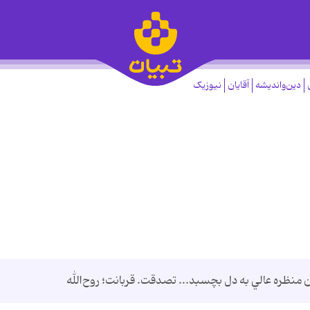
دین‌واندیشه
آقایان
نیوزیک
ظره عالي به دل بچسبد... تصدقت. قربانت؛ روح‌الله