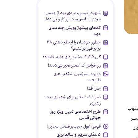
شهید رئیسی، مردی بود از جنس
مردم، ساده‌زیست، پرکار و بی‌ادعا.
کدهای پیشواز پویش چله دعای
عهد
چطور خودمان را از نظر ذهنی ۳۸
برابر قوی‌تر کنیم؟
کن ۲۰۲۵؛ جشنواره‌ای علیه خانواده
راز افرادی که کمتر ضرر می‌کنند!
دورود، سرزمین شگفتی‌های
طبیعت
جان فدا
نماز لیله الدفن برای شهدای بیت
رهبری
ان خاطراتش در این باره می‌گوید: «حضرت امام به من خیلی احترام می‌گذاشتند و خیلی اهمیت می‌دادند. هیچ حرف بد یا زشتی به من نمی‌زدند. امام حتی در اوج عصبانیت هرگز بی‌احترامی و اسائه ادب نمی‌كردند. همیشه در اتاق، جای بهتر را به من تعارف می‌كردند تا من نمی‌آمدم، سر سفره، خوردن غذا را شروع نمی‌كردند. حتی حاضر نبودند كه من در خانه كار كنم. همیشه به من می‌گفتند: «جارو نكن». اگر می‌خواستم لب حوض روسری بچه را بشویم می‌آمدند
طرح اختصاصی تبیان ویژه روز
جهانی قدس
فومو؛ غول جیب‌بر فضای مجازی!
۵ غذای سریع و سالم برای