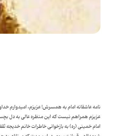
نامه عاشقانه امام به همسرش! عزیزم، امیدوارم خداوند شما را به سلامت و خوشی در پناه خودش حفظ كند...صد حیف كه محبوب عزیزم همراهم نیست كه این منظره عالی به دل بچسبد... تصدقت. قربانت؛ روح‌الله هفته نامه شهروند امروز در گفتگو با همسر امام خمینی (ره) به بازخوانی خاطرات خانم خدیجه ثقفی از امام پرداخت. متن كامل این گفتگو و گزارش بشرح زیر است: «تصدقت شوم؛ الهی قربانت بروم، در این مدت كه مبتلای به جدایی از آن نور چشم عزیز و قوت قلبم گردیدم متذكر شما هستم و صورت زیبایت در آینه قلبم منقوش است. عزیزم، امیدوارم خداوند شما را به سلامت و خوشی در پناه خودش حفظ كند. [حال] من با هر شدتی باشد می‌گذرد ولی به حمدالله تاكنون هرچه پیش آمد خوش بوده و الان در شهر زیبای بیروت هستم. حقیقتا جای شما خالی است. فقط برای تماشای شهر و دریا خیلی منظره خوش دارد. صد حیف كه محبوب عزیزم همراهم نیست كه این منظره عالی به دل بچسبد... ایام عمر و عزت مستدام. تصدقت. قربانت؛ روح‌الله.» گرچه خانم خدیجه ثقفی؛ بانو قدس ایران، همسر گرامی امام خمینی در همان ایام فروردین‌ماه 1312 هجری شمسی نامه عاشقانه حضرت روح‌الله رهبر آینده انقلاب اسلامی ایران را از فرط شرم و حیای ایرانی و اسلامی پاره كرده، اما چند سال پیش این نامه از همه جا سردرآورده و نه فقط در صحیفه امام كه در مطبوعات و حتی رادیو و تلویزیون خوانده شد. عاشقانه‌ترین نامه‌ای كه از یك فقیه، مجتهد، مرجع تقلید شیعه و رهبر فرهمند ایران طی بیش از یك دهه بر جای مانده و نه فقط در میان روحانیان و سیاستمداران كه در میان روشنفكران و نویسندگان هم بی‌نظیر است. اما این خانم كیست كه «روح‌الله» خمینی با همه قدرت و عظمت سیاسی و دینی‌اش به قربانش می‌رود، تصدق‌اش می‌شود، نور چشم و قوت قلبش می‌خواند و حتی در ساحل زیبای بیروت صد حیف می‌خورد كه محبوب عزیزش همراهش نیست؟ *** خدیجه خانم ثقفی از تبار «حاج ملاهادی نوری» تاجر مازندرانی است كه در اواسط حكومت آغامحمدخان قاجار از شهرستان نور به تهران آمد. پسرش «محمدعلی» بود كه اگرچه تاجر بود، اما به فراگیری معارف دینی روی آورد و دختری از خانواده علمای وقت را برای همسری انتخاب كرد. فرزند آنان، میرزاابوالقاسم كلانترتهرانی، از پرورش‌یافتگان حوزه تهران، اصفهان و نجف و همشاگردی و هم‌عصر با علمای بزرگی همچون «حاج ملاعلی كنی» بود و در محضر درس «شیخ مرتضی انصاری» حضور یافت: «شیخ مرتضی به گفته‌های وی در درس اعتماد می‌كرد و او هم درس استاد را پس از ختم جلسه، برای برخی از شاگردان علاقه‌مند تقریر می‌كرد تا سرانجام به مقامی نائل آمد كه در چندین جلسه، شیخ مرتضی انصاری به اجتهاد وی تصریح كرد.» او در زمانی كه «ملاعلی كنی» تولیت مدرسه مروی را برعهده داشت، از نجف به تهران آمد و در این مدرسه به مدت هفت سال به تدریس فقه و اصول پرداخت كه شاگردانش عالمان بزرگی همچون؛ سیدحسین قمی تهرانی، شیخ‌عبدالنبی نوری، سیدمحمدصادق تهرانی، شیخ حسنعلی نخودكی اصفهانی و شیخ‌فضل‌الله نوری بودند. میرزاابوالقاسم لقبش را از «محمودخان كلانتر» دایی‌اش گرفته بود. محمودخان در زمان ناصرالدین‌شاه، مامور رسیدگی به امور اجتماعی و اقتصادی شهر تهران بود كه سرانجام در قحطی‌ای كه در تهران رخ داده بود،‌ ناصرالدین او را در نابسامانی‌ها متهم كرد و به دار آویخت. فرزند میرزاابوالقاسم، همچون پدر یك عالم دینی بود و قریحه شعر داشت و در زمان درگذشت پدر، در رثای او شعر بلند بالایی سرود. «میرزا ابوالفضل تهرانی» كه شاگرد پدر بود، در تهران مجتهد شد و در حكمت، فلسفه و عرفان صاحب‌نظر شد. او اگرچه به درجه اجتهاد رسیده بود، اما به عراق رفت و با دعوت میرزای شیرازی از جلسه درس «میرزاحبیب‌الله رشتی» در نجف به سامرا آمد و در كنار فقه و اصول به حدیث و رجال پرداخت. او همچنین در آن دوره، زبان و ادبیات «عبرانی و سریانی» را برای آشنایی با یهودیت و مسیحیت فرا گرفت. او در سامرا هم‌مباحثه با «میرزامحمدتقی شیرازی (میرزای دوم) و سیدمحمد فشاركی اصفهانی» بود. همچنین میرزا ابوالفضل آنچنان در ادبیات و شعر متبحر بود كه روزی در مجلس ادبای میرزای شیرازی، شاعر فرستاده دولت عثمانی كه برای عرض اندام در برابر میرزا آمده بود، مقهور كرد كه درباره آن شاعر عثمانی نوشته‌اند: «دستانش چنان می‌لرزید كه سطل هنگام فرو رفتن در چاه می‌لرزد...» او در نهایت به تهران بازگشت و در زمان ناصرالدین‌شاه، تولیت مدرسه سپهسالار را برعهده گرفت. او پدربزرگ خدیجه خانم ثقفی است كه پدرش هم همچون پدربزرگ روحانی بود و در این مسیر گام بر می‌داشت. «میرزامحمدثقفی تهرانی» از شاگردان شیخ عبدالكریم حائری یزدی، موسس حوزه علمیه قم بود و قریحه شعری او همچون پدرش زبانزد بود. او آنچنان در قم به درس و تحصیل پرداخت كه «دو دوره اصول خارج و عمده مباحث فقهی را از بحث رئیس‌الشیعه، مرحوم حاج شیخ‌عبدالكری