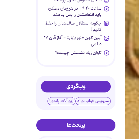
ساعت ۹:۴۰ | در هر زمان ممکن
باید انتقامشان را پس بدهند
چگونه استقلال سالمندان را حفظ
کنیم؟
آیین کهن «نوروزبل» - آغاز قرن ۱۷
دیلمی
تاوان زیاد نشستن چیست؟
وب‌گردی
سرویس خواب نوزاد
زیورآلات پاندورا
پربحث‌ها