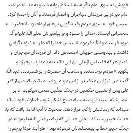
خویش به سوی امام باقر علیه‌السلام روانه شد و به مدینه در آمد.
امام نیز در پی فرزندان مهاجران و انصار فرستاد و آنان را جمع کرد.
سپس خود به سوی مردم رفت، گویی پاره‏ای از ماه بود. آن‏حضرت به
سخنرانی ایستاد. خدای را ستود و بر پیامبر ش‏ صلی‌الله‌علیه‌وآله
درود فرستاد و آنگاه فرمود: «سپاس خدا را که ما را به نبوّت گرامی
داشت و به‏دوستی خویش اختصاص داد. ای فرزندان مهاجران و
انصار هر که فضیلتی از علی بن ابی‌طالب به یاد دارد، برخیزد و
بگوید.» مردم برخاستند و مناقب آن حضرت را بر شمردند. عبداللَّه
گفت: من نیز این مناقب را از این مردم روایت می‏کنم، امّا من از کفر
علی پس از تعیین حکمین در جنگ صفّین سخن می‏گویم. تا بر
شما رشته سپید از رشته سیاه صبح آشکار شود، خداوند خود نیک
می‏داند که رسالتش را کجا قرار دهد. صحبت تا آنجا ادامه یافت که به
حدیث خیبر رسیدند. یعنی حدیثی که پیامبر صلی‌الله‌علیه‌وآله در
جنگ خیبر خطاب به‏مسلمانان فرموده بود: «هر آینه فردا پرچم را