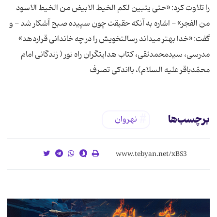
را تلاوت كرد: «حتى یتبین لكم الخیط الابیض من الخیط الاسود
من الفجر» - اشاره به آنكه حقیقت چون سپیده صبح آشكار شد - و
گفت: ‏«خدا بهتر مى‏داند رسالت‏خویش را در چه خاندانى قراردهد»
مدرسی، سیدمحمدتقی، کتاب هدایتگران راه نور ( زندگانی امام
محمّدباقر علیه السلام)، بااندكی تصرف
برچسب‌ها
نهروان