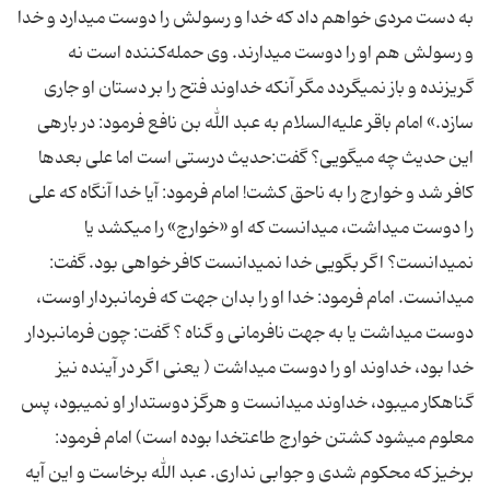
به دست مردی خواهم داد که ‏خدا و رسولش را دوست می‏دارد و خدا
و رسولش هم او را دوست‏ می‏دارند. وی حمله‌کننده است نه
گریزنده و باز نمی‏گردد مگر آنکه ‏خداوند فتح را بر دستان او جاری
سازد.» امام باقر علیه‌السلام به عبد الله بن نافع فرمود: در باره‏ى
این حدیث چه مى‏گویى؟ گفت:حدیث درستى است اما على بعدها
كافر شد و خوارج را به ناحق كشت! امام فرمود: آیا خدا آنگاه كه على
را دوست مى‏داشت، مى‏دانست كه او «خوارج‏» را مى‏كشد یا
نمى‏دانست؟ اگر بگویى خدا نمى‏دانست كافر خواهى بود. گفت:
مى‏دانست. امام فرمود: خدا او را بدان جهت كه فرمانبردار اوست،
دوست مى‏داشت ‏یا به جهت نافرمانى و گناه ؟ گفت: چون فرمانبردار
خدا بود، خداوند او را دوست مى‏داشت ( یعنى اگر در آینده نیز
گناهكار مى‏بود، خداوند مى‏دانست و هرگز دوستدار او نمى‏بود، پس
معلوم مى‏شود كشتن خوارج طاعت‏خدا بوده است) امام فرمود:
برخیز كه محكوم شدى و جوابى ندارى. عبد الله برخاست و این آیه