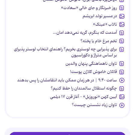
روز خبرنگار و جای خالی «سعادت»
در مسیر تولد ابریشم
تالاب «عینک»
آمدمت که بنگرم، گریه نمی‌دهد امان...
تخم مرغ خام یا پخته؟
برای پذیرایی چه لوستری بخریم؟ راهنمای انتخاب لوستر پذیرای
بر اساس متراژ و دکوراسیون
تاوان ناهماهنگی پنهان والدین
قاتلان خاموش کلاژن پوست!
ساعت ۹:۴۰ | در هر زمان ممکن باید انتقامشان را پس بدهند
چگونه استقلال سالمندان را حفظ کنیم؟
آیین کهن «نوروزبل» - آغاز قرن ۱۷ دیلمی
تاوان زیاد نشستن چیست؟