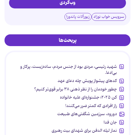
وب‌گردی
سرویس خواب نوزاد
زیورآلات پاندورا
پربحث‌ها
شهید رئیسی، مردی بود از جنس مردم، ساده‌زیست، پرکار و
بی‌ادعا.
کدهای پیشواز پویش چله دعای عهد
چطور خودمان را از نظر ذهنی ۳۸ برابر قوی‌تر کنیم؟
کن ۲۰۲۵؛ جشنواره‌ای علیه خانواده
راز افرادی که کمتر ضرر می‌کنند!
دورود، سرزمین شگفتی‌های طبیعت
جان فدا
نماز لیله الدفن برای شهدای بیت رهبری