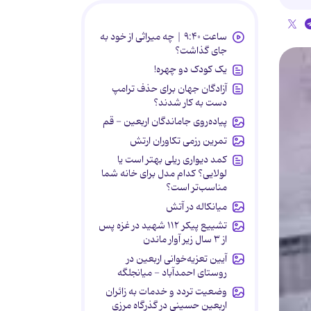
ساعت ۹:۴۰ | چه میراثی از خود به
جای گذاشت؟
یک کودک دو چهره!
آزادگان جهان برای حذف ترامپ
دست به کار شدند؟
پیاده‌روی جاماندگان اربعین - قم
تمرین رزمی تکاوران ارتش
کمد دیواری ریلی بهتر است یا
لولایی؟ کدام مدل برای خانه شما
مناسب‌تر است؟
میانکاله در آتش
تشییع پیکر ۱۱۲ شهید در غزه پس
از ۳ سال زیر آوار ماندن
آیین تعزیه‌خوانی اربعین در
روستای احمدآباد - میانجلگه
وضعیت تردد و خدمات به زائران
اربعین حسینی در گذرگاه مرزی