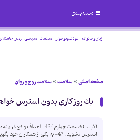
دسته‌بندی
زنان‌وخانواده
کودک‌ونوجوان
سلامت
سیاسی
زمان خامنه‌ای
صفحه اصلی
سلامت
سلامت روح و روان
یك روز كاری بدون استرس خوا
اگر ... ( قسمت چهارم ) 46- 
استرس نشوید . 47- به یكی از همكاران خود بگویید هنگامی كه كار ضروری دارید تلفن های شما را ثبت كند . 48- ...