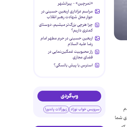
«تمرچین» - پیرانشهر
مراسم عزاداری اربعینِ حسینی در
جوار محل شهادت رهبر انقلاب
چرا هرچی بزرگ‌تر میشیم، دوستای
کمتری داریم؟
اربعین حسینی در حرم مطهر امام
رضا علیه السلام
راز محبوبیت غمگین‌نمایی در
فضای مجازی
استرس یا پیش یائسگی؟
وب‌گردی
وعدم
سرویس خواب نوزاد
زیورآلات پاندورا
فن های شما
كارهایی كه