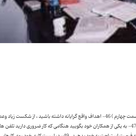
یك روز كاری بدون استرس خواهید داشت اگر ... ( قسمت چهارم ) 46- اهداف واقع گرایانه داشته باشید ، از شكست زیاد 
موفقیت برای رسیدن به هدف دچار استرس نشوید . 47- به یكی از همكاران خود بگویید هنگامی كه كار ضروری دارید تل
را ثبت كند . 48- ما بین هر ساعت كاری خود پنج دقیقه فرصت استراحت به خود بدهید . 49- در لیست كاری خود روی 