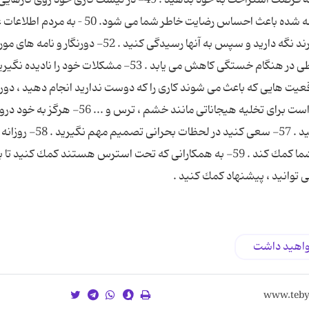
انجام داده اید خط بكشید ، زیرا دیدن یك لیست مچاله شده باعث احساس رضایت خاطر شما می شود. 50 – به م
ضروری ندهید . 51- پیغام هایی را كه نیاز به پاسخ دارند نگه دارید و سپس به آنها رسیدگی كنید . 52- دو
در اولین ساعات كاری بنویسید . زیرا مهارت های ارتباطی در هنگام خستگی كاهش می یابد . 53- مشكلات خود ر
ا را بشناسید . 54- از افراد و موقعیت هایی كه باعث می شوند كاری را كه دوست ندارید انجام دهید ، دو
كنید. 55- ورزش كنید . ورزش راه حل آسان و مؤثری است برای تخلیه هیجاناتی مانند خشم ، ترس و ... 56- هرگز به
نگویید ، با دلایل موجه از پذیرش یك كار شانه خالی كنید . 57- سعی كنی
یوگا یا ورزش مشابهی انجام دهید تا به آسوده سازی شما كمك كند . 59- به همكارانی كه تحت استرس هستند كمك كنید 
واهید داشت