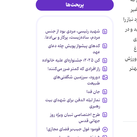
پربحث‌ها
ردم اطلاعات غیر
رنگار و نامه های مورد نیاز را
ا نادیده نگیرید و در
شهید رئیسی، مردی بود از جنس
مردم، ساده‌زیست، پرکار و بی‌ادعا.
ری
کدهای پیشواز پویش چله دعای
 خود دروغ
عهد
د در لحظات بحرانی تصمیم مهم نگیرید . 58- روزانه ورزش
کن ۲۰۲۵؛ جشنواره‌ای علیه خانواده
تا بهتر
راز افرادی که کمتر ضرر می‌کنند!
دورود، سرزمین شگفتی‌های
طبیعت
جان فدا
نماز لیله الدفن برای شهدای بیت
رهبری
طرح اختصاصی تبیان ویژه روز
جهانی قدس
فومو؛ غول جیب‌بر فضای مجازی!