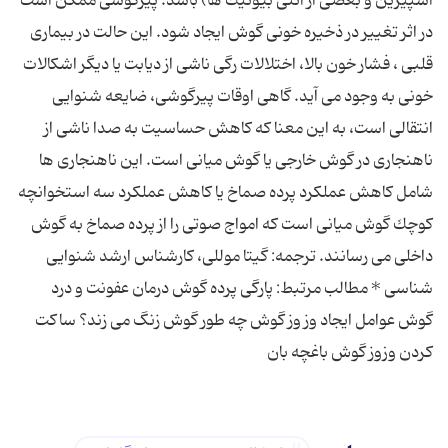
آسپیرین و بعضی از آنتی بیوتیك ها) باشد. پیرگوشی ممكن است
در اثر تغییر در ذخیره خونی گوش ایجاد شود. این حالت در بیماری
قلبی ، فشار خون بالا، اختلالات رگی ناشی از دیابت یا دیگر اشكالات
خونی به وجود می آید. گاهی اوقات پیرگوشی، ضایعه شنوایی
انتقالی است، به این معنا كه كاهش حساسیت به صدا ناشی از
ناهنجاری در گوش خارجی یا گوش میانی است. این ناهنجاری ها
شامل كاهش عملكرد پرده صماخ یا كاهش عملكرد سه استخوانچه
كوچك گوش میانی است كه امواج صوتی را از پرده صماخ به گوش
داخلی می رسانند. ترجمه: گیتا موللی، كارشناس ارشد شنوایی
شناسی * مطالب مرتبط: پارگی‌ پرده‌ گوش ‌درمان عفونت و درد
گوش عوامل ایجاد وز وز گوش چه طور گوش زنگ می ‌ز‌ند؟ ساكت
كردن وزوز گوش باغچه بان