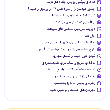
کدهای پیشواز پویش چله دعای عهد
چطور خودمان را از نظر ذهنی ۳۸ برابر قوی‌تر کنیم؟
کن ۲۰۲۵؛ جشنواره‌ای علیه خانواده
راز افرادی که کمتر ضرر می‌کنند!
دورود، سرزمین شگفتی‌های طبیعت
جان فدا
نماز لیله الدفن برای شهدای بیت رهبری
طرح اختصاصی تبیان ویژه روز جهانی قدس
فومو؛ غول جیب‌بر فضای مجازی!
۵ غذای سریع و سالم برای طبیعت‌گردی
نتیجه حمله آمریکا به ایران چیست؟
رونمایی از اتاق برق جدید تبیان
زهرهای پنهان خانه را بشناسید!
قهرمان‌های خسته یا والدین مفید!