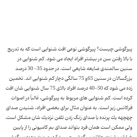
پیرگوشی چیست؟ پیرگوشی نوعی افت شنوایی است كه به تدریج
با بالا رفتن سن در بیشتر افراد ایجاد می شود. كم شنوایی در
سنین سالمندی ضایعه شایعی است. در حدود 35- 30 درصد
بزرگسالان در سنین 65و 75 سالگی دچار كم شنوایی اند. تخمین
زده می شود که 50-40 درصد افراد بالای 75 سال شنوایی شان افت
كرده است. كم شنوایی های مربوط به پیرگوشی، غالباً در اصوات
فركانس زیر است. به عنوان مثال برای بعضی افراد، شنیدن صدای
چهچهه یك پرنده یا صدای زنگ زدن تلفن نزدیك شان مشكل است.
ولی ممكن است همان فرد بتواند صدای بم كامیونی را از پایین