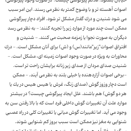
خیابان بشنود. علائم پیرگوشی چیست؟ در صورت وجود پیرگوشی،
اصوات آهسته تر و با وضوح كمتر به نظر می رسند. این امر سبب
می شود شنیدن و درك گفتار مشكل تر شود. افراد دچار پیرگوشی
ممكن است چند مورد از موارد زیر را تجربه كنند: - به نظر می رسد
دیگران به صورت نجوا یا زمزمه صحبت می كنند. - شنیدن و
افتراق اصوات"زیر"مانند(س) و (ش) برای آنان مشكل است. - درك
محاورات به ویژه در صورت وجود اصوات زمینه ای، مشكل است. -
شنیدن صدای مردان از صدای زیر زنانه برایشان راحت تر است.
-برخی اصوات آزاردهنده یا خیلی بلند به نظر می آیند. - ممكن
است دچار وزوز گوش (صدای زنگ، غرش یا هیس هیس در یك یا
هر دو گوش) هم باشند. علل ایجاد پیرگوشی چیست؟ در بیشتر
موارد علت آن تغییرات گوش داخلی فرد است كه با بالا رفتن سن به
وجود می آید. اما تغییرات گوش میانی یا تغییرات كلی در راه عصبی
شنوایی به مغز نیز ممكن است سبب بروز كم شنوایی شوند.