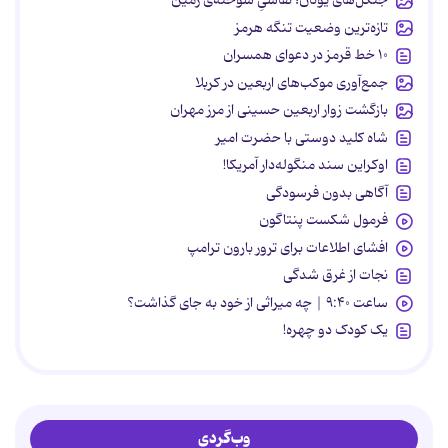
جنگل‌های یونان؛ نقاشیِ سوخته‌ی زمین
تازه‌ترین وضعیت تنگه هرمز
۱۰ خط قرمز در دعوای همسران
جمع‌آوری موکب‌های اربعین در کربلا
بازگشت زوار اربعین حسینی از مرز مهران
شاه کلید دوستی با حضرت امیر
اوکراین سند منگوله‌دار آمریکا!
آگاهی بدون فرسودگی
فرمول شکست پنتاگون
افشای اطلاعات برای ترور بارون ترامپ
نجات از غرق شدگی
ساعت ۹:۴۰ | چه میراثی از خود به جای گذاشت؟
یک کودک دو چهره!
وب‌گردی