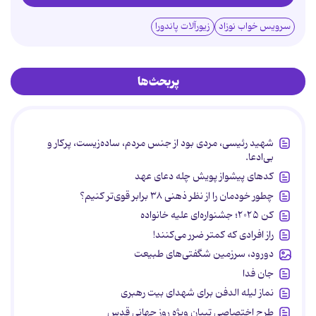
سرویس خواب نوزاد
زیورآلات پاندورا
پربحث‌ها
شهید رئیسی، مردی بود از جنس مردم، ساده‌زیست، پرکار و
بی‌ادعا.
کدهای پیشواز پویش چله دعای عهد
چطور خودمان را از نظر ذهنی ۳۸ برابر قوی‌تر کنیم؟
کن ۲۰۲۵؛ جشنواره‌ای علیه خانواده
راز افرادی که کمتر ضرر می‌کنند!
دورود، سرزمین شگفتی‌های طبیعت
جان فدا
نماز لیله الدفن برای شهدای بیت رهبری
طرح اختصاصی تبیان ویژه روز جهانی قدس