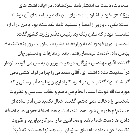
انتخابات، دست به انتشار نامه سرگشاده، در «یادداشت های
روزانه»ی خود با اشاره به محتوای این نامه و پیامدهای آن نوشته
است: یکی ، دو روز از امضا و تسلیم نامه نگذشته بود و من در اداره
نشسته بودم که تلفن زنگ زد. رئیس دفتر وزارت کشور گفت:
تیمسار ، وزیر فرمودند به وزارتخانه تشریف بیاورید. روز پنجشنبه 8
بهمن ماه، خدمت تیمسار رفتم. بعد از تعارفات و دستور چای
گفتند: آقای مهندس بازرگان، در هیات وزیران به من می گویند تومار
در آستینت نگاه داشته ای. آقای مصدقی را چرا در لوله کشی باقی
گذاشته ای؟ گفتم: من در اداره، کار اداری و وظیفه آب رسانی را که
مورد علاقه دولت است، انجام می دهم و عقاید سیاسی و نظریات
شخصی را دخالت نمی دهم. گفتند خیال نکنید من آدم ساده ای
هستم! چطور می شود هم انتصابات و هم اضافه حقوق ها و اضافه
دادن ها دست شما باشد و مخالفین ما را سر کار نیاورید و تقویت
نکنید؟ جواب دادم: اعضای سازمان آب، همانها هستند که قبلاً