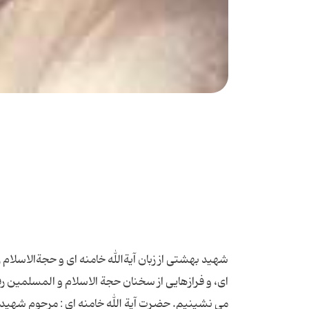
شهید بهشتی از زبان آیةالله خامنه ای و حجةالاسلام 
ای، و فرازهایی از سخنان حجة الاسلام و المسلمین ر
می نشینیم. حضرت آیة الله خامنه ای : مرحوم شهید