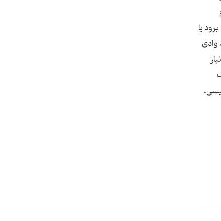
رود یا
 وادی
از
ف
یسی،