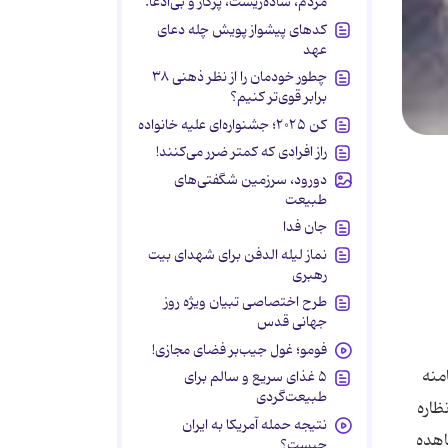
مردم، ساده‌زیست، پرکار و بی‌ادعا.
کدهای پیشواز پویش چله دعای
عهد
چطور خودمان را از نظر ذهنی ۳۸
برابر قوی‌تر کنیم؟
کن ۲۰۲۵؛ جشنواره‌ای علیه خانواده
راز افرادی که کمتر ضرر می‌کنند!
دورود، سرزمین شگفتی‌های
طبیعت
جان فدا
نماز لیله الدفن برای شهدای بیت
رهبری
طرح اختصاصی تبیان ویژه روز
جهانی قدس
فومو؛ غول جیب‌بر فضای مجازی!
منه
۵ غذای سریع و سالم برای
طبیعت‌گردی
ظاره
نتیجه حمله آمریکا به ایران
اهده
چیست؟