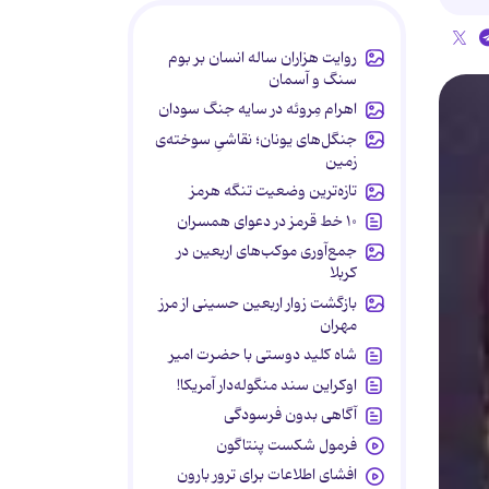
روایت هزاران ساله انسان بر بوم
سنگ و آسمان
اهرام مِروئه در سایه جنگ سودان
جنگل‌های یونان؛ نقاشیِ سوخته‌ی
زمین
تازه‌ترین وضعیت تنگه هرمز
۱۰ خط قرمز در دعوای همسران
جمع‌آوری موکب‌های اربعین در
کربلا
بازگشت زوار اربعین حسینی از مرز
مهران
شاه کلید دوستی با حضرت امیر
اوکراین سند منگوله‌دار آمریکا!
آگاهی بدون فرسودگی
فرمول شکست پنتاگون
افشای اطلاعات برای ترور بارون