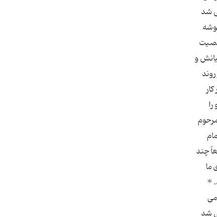
ی شد
گوشه
شخصیت
یانش و
روند
کار
را
مرحوم
ام
اً چند
 ما
 *
می
ی شد