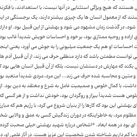
 هستند که هیچ ویژگی استثنایی در آنها نیست، با استعدادند، با فکرند
تند که از معمول انسان ها یک چیزی بیشتر دارند، یک برجستگی در این
ود، در گذشت زمان مشهود می شود و بهشتی از این قبیل بود. او دارای
ای اراده و روحیه ممتازی بود، بر خود و احساسات خویش شدیداً غالب بود
قات احساسات او هم یک جمعیت میلیونی را به جوش می آورد، یعنی اینجو
 توانست مطمئن باشد که دارد منطقی حرف می زند، از آن قبیل آدم ها
 بکند که مهارش در دستشان نیست، بلکه از آن قبیل انسان هایی بود که
 متین و محاسبه شده حرف می زند... این مرد، مردی شدیداً متعبد بود
 داشت، با کمال خلوص و صمیمیت عامل به شرع و معتقد به دین بود. از
 خلوص هست شدیداً بیزار و روگردان بود، خودش نداشت و از هر کسی که 
هشتی این بود که کارها را از بنیان شروع می کرد، با رژیم هم که مبارز
و مظلوم مرد، به خاطراینکه در دوران زندگیش کسی به عمق و والایی 
 ای بود در همه ابعاد. *اشخاص درباره شهید بهشتی خیلی صحبت کرده 
 ما کم داریم شناخته شدن شخصیت این عزیز هست. در آثار علمی او، در آ