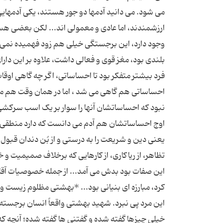
می شود. می دانید آدمها دو جور هستند، یکی آدمهایی
ارزشمندند، اما عادی و معمولی اند... لکن بعضی هس
وجود دارد، این برجستگی خیلی هم زود فهمیده نمی ش
بلندی بود، مغز قوی و فعالی داشت، علاوه بر این دار
فرد بیشتر متفکر بود تا احساساتی، اگر چه گاهی او
احساساتی هم گاهی می شد ، اما در همان وقت هم می
نبود که احساساتشان آنها را سوار بر یک اسب سرکشی
اوج احساساتشان هم آدم می دانست که دارد منطقی و
یعنی دین و شریعت را به درستی و از بُن دندان قبول
تظاهر، از ریاکاری، از کارهایی که برخلاف صمیمیت و
این صفات بود بدش می آمد... از جمله خصوصیات آقای ب
کرد، مبارزه ای بنیانی بود... *بهشتی مظلوم زیست 
این مرد پی نبرد. شهید بهشتی واقعاً انسان برجسته
خیلی چیزها گفته شده و گفتنی ها گفته شده؛ آنچه که