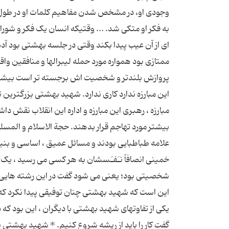
وجودی او، در مشخص شدن مفاهیم کلمات او در طول 
به فکر او متکی شد. ... وقتیکه انسان یک فکر و شورا
ای از آن عیب پیدا بکند وقتی در جلسه بهشتی بود 
ممتازی بود همواره مورد حمله لیبرالها و منافقین وا
پروازش بلندتر و شخصیت اش برجسته تر است بیشتر از
این مبارزه ندارد کاری ندارد. شهید بهشتی بزرگترین ت
مبارزه ، رهبری این مبارزه و اداره این انقلاب نقش د
بیشتر مورد تهاجم قرار بدهند. حجة الاسلام و الم
علامه طباطبایی بودند و مسائل عمیق ، اساسی و بنی
خمینی انصافاً نـَفـَسشان به هر کسی می رسید ، یک س
شخصیتی بود؛ یعنی می شود گفت در این رشته هایی ک
این است که شهید بهشتی چنان توفیقی پیدا نکرد که 
یکی از تفاوتهای شهید بهشتی با دیگران ، این بود ک
گفت کار را باید از ریشه شروع کنیم. * شهید بهش