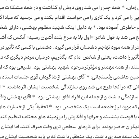
زمان. * همه چیز را می شد روی دوش او گذاشت و در همه مشکلات م
یی را می کرد و یک کاری را می خواست اقدام بکند و می ترسید که مبادا 
آدم خاطرش آسوده بود. * به دلیل اینکه شهید مظلوم بهشتی ، دارای 
قع می شد به قول شاعر: «اول بلا به مرغ بلند آشیان رسید» آنکس که آش
 همه مورد تهاجم دشمنان قرار می گیرد . دشمنی با کسی که تأثیر در 
أثیر را داشت، یعنی از شخص امام که بگذریم، در میان مردم دیگری که در 
اشتند، از همه مهمتر و مؤثرتر مرحوم شهید بهشتی بود. طبیعی بود که او 
سلمین هاشمی رفسنجانی: * آقای بهشتی از شاگردان قوی جلسات استاد 
انی که در آنجا طرح می شد روی سازندگی شخصیت ایشان اثر داشت. * ام
ازندگی داشت و از جمله این افراد آقای بهشتی بود. * آقای بهشتی واقع
ه مورد نیاز جامعه است یک متخصص بود. * تحقیقاً یکی از خسارت های
با فرصت بنشیند و حرفها و افکارش را در زمینه های مختلف تنظیم کند.
ه دیگران حاضر بودند برای کارهای سطحی تری وقت صرف کنند اما ایشان 
تی یک سعه صدری داشت، یک منطقی داشت که بر پایه شخصیت ایشان م