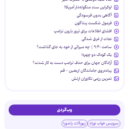
اوکراین سند منگوله‌دار آمریکا!
آگاهی بدون فرسودگی
فرمول شکست پنتاگون
افشای اطلاعات برای ترور بارون ترامپ
نجات از غرق شدگی
ساعت ۹:۴۰ | چه میراثی از خود به جای گذاشت؟
یک کودک دو چهره!
آزادگان جهان برای حذف ترامپ دست به کار شدند؟
پیاده‌روی جاماندگان اربعین - قم
تمرین رزمی تکاوران ارتش
وب‌گردی
سرویس خواب نوزاد
زیورآلات پاندورا