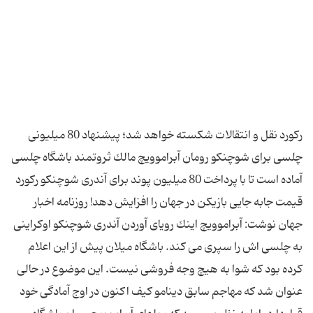
ركورد نقل و انتقالات شكسته خواهد شد؛ پیشنهاد 80 میلیونی
چلسی برای شوچنكو رومان آبراموویچ مالك ثروتمند باشگاه چلسی
آماده است تا با پرداخت 80 میلیون پوند برای آندری شوچنكو ركورد
قیمت جابه جایی بازیكن در جهان را افزایش دهد! روزنامه اخبار
جهان نوشت: آبراموویچ اینك رویای آوردن آندری شوچنكو اوكراینی
به چلسی اش را سپری می كند. باشگاه میلان پیش از این اعلام
كرده بود كه شوا به هیچ وجه فروشی نیست. این موضوع در حالی
عنوان شد كه مهاجم سابق دینامو كیف اكنون در اوج آمادگی خود