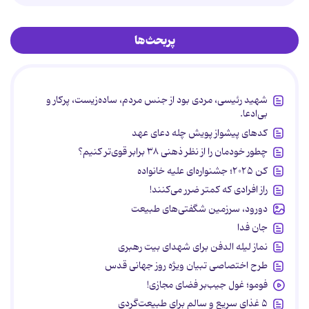
پربحث‌ها
شهید رئیسی، مردی بود از جنس مردم، ساده‌زیست، پرکار و
بی‌ادعا.
کدهای پیشواز پویش چله دعای عهد
چطور خودمان را از نظر ذهنی ۳۸ برابر قوی‌تر کنیم؟
کن ۲۰۲۵؛ جشنواره‌ای علیه خانواده
راز افرادی که کمتر ضرر می‌کنند!
دورود، سرزمین شگفتی‌های طبیعت
جان فدا
نماز لیله الدفن برای شهدای بیت رهبری
طرح اختصاصی تبیان ویژه روز جهانی قدس
فومو؛ غول جیب‌بر فضای مجازی!
۵ غذای سریع و سالم برای طبیعت‌گردی