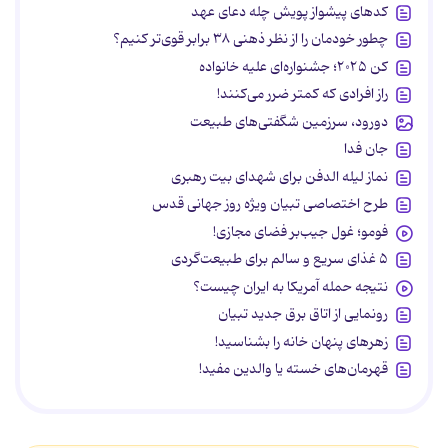
کدهای پیشواز پویش چله دعای عهد
چطور خودمان را از نظر ذهنی ۳۸ برابر قوی‌تر کنیم؟
کن ۲۰۲۵؛ جشنواره‌ای علیه خانواده
راز افرادی که کمتر ضرر می‌کنند!
دورود، سرزمین شگفتی‌های طبیعت
جان فدا
نماز لیله الدفن برای شهدای بیت رهبری
طرح اختصاصی تبیان ویژه روز جهانی قدس
فومو؛ غول جیب‌بر فضای مجازی!
۵ غذای سریع و سالم برای طبیعت‌گردی
نتیجه حمله آمریکا به ایران چیست؟
رونمایی از اتاق برق جدید تبیان
زهرهای پنهان خانه را بشناسید!
قهرمان‌های خسته یا والدین مفید!