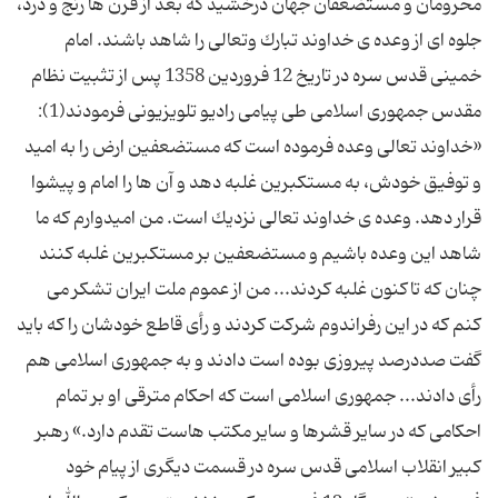
محرومان و مستضعفان جهان درخشید كه بعد از قرن ها رنج و درد،
جلوه ای از وعده ی خداوند تبارك وتعالی را شاهد باشند. امام
خمینی قدس سره در تاریخ 12 فروردین 1358 پس از تثبیت نظام
مقدس جمهوری اسلامی طی پیامی رادیو تلویزیونی فرمودند(1):
«خداوند تعالی وعده فرموده است كه مستضعفین ارض را به امید
و توفیق خودش، به مستكبرین غلبه دهد و آن ها را امام و پیشوا
قرار دهد. وعده ی خداوند تعالی نزدیك است. من امیدوارم كه ما
شاهد این وعده باشیم و مستضعفین بر مستكبرین غلبه كنند
چنان كه تاكنون غلبه كردند... من از عموم ملت ایران تشكر می
كنم كه در این رفراندوم شركت كردند و رأی قاطع خودشان را كه باید
گفت صددرصد پیروزی بوده است دادند و به جمهوری اسلامی هم
رأی دادند... جمهوری اسلامی است كه احكام مترقی او بر تمام
احكامی كه در سایر قشرها و سایر مكتب هاست تقدم دارد.» رهبر
كبیر انقلاب اسلامی قدس سره در قسمت دیگری از پیام خود