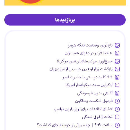
پربازدیدها
تازه‌ترین وضعیت تنگه هرمز
۱۰ خط قرمز در دعوای همسران
جمع‌آوری موکب‌های اربعین در کربلا
بازگشت زوار اربعین حسینی از مرز مهران
شاه کلید دوستی با حضرت امیر
اوکراین سند منگوله‌دار آمریکا!
آگاهی بدون فرسودگی
فرمول شکست پنتاگون
افشای اطلاعات برای ترور بارون ترامپ
نجات از غرق شدگی
ساعت ۹:۴۰ | چه میراثی از خود به جای گذاشت؟