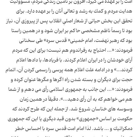
امت را بر عهده می گیرد، افزون بر تأمین زندگی مردم، مسؤولیت
هدایت مردم و كمك به رشد و تعالی آنان را بر عهده دارد. برای
تحقق این بخش حیاتی از شعار اصلیِ انقلاب پس از پیروزی آن، نیاز
بود تا رسماً ناظم مشخصی حاكم بر ایران شود و در همین راستا
بود كه رهبر نهضت، امام خمینی« قدس سره» طی سخنانی
فرمودند: «... احتیاج به رفراندوم هم نیست؛ برای این كه مردم
آرای خودشان را در ایران اعلام كردند. با فریادها، با دادها اعلام
كردند...» و در ادامه علت اعلام همه پرسی را رسمی كردن آن، اتمام
حجت برای دیگران و بسته شدن راه اگرها و مگرها عنوان كرده و
فرمودند: «... این جانب به جمهوری اسلامی رأی می دهم و از شما
هم می خواهم كه به آن رأی دهید...». دقیقاً در همین زمان
وسوسه های خناسان شروع شد. از جمله این كه طرح كردند كه
حكومت بر اساس «جمهوری» بدون قید دیگری یا این كه جمهوری
دمكراتیك و ... باشد. لذا امام امت قدس سره با احساس خطر