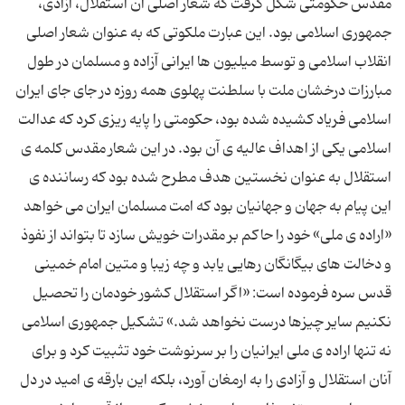
مقدس حكومتی شكل گرفت كه شعار اصلی آن استقلال، آزادی،
جمهوری اسلامی بود. این عبارت ملكوتی كه به عنوان شعار اصلی
انقلاب اسلامی و توسط میلیون ها ایرانی آزاده و مسلمان در طول
مبارزات درخشان ملت با سلطنت پهلوی همه روزه در جای جای ایران
اسلامی فریاد كشیده شده بود، حكومتی را پایه ریزی كرد كه عدالت
اسلامی یكی از اهداف عالیه ی آن بود. در این شعار مقدس كلمه ی
استقلال به عنوان نخستین هدف مطرح شده بود كه رساننده ی
این پیام به جهان و جهانیان بود كه امت مسلمان ایران می خواهد
«اراده ی ملی» خود را حاكم بر مقدرات خویش سازد تا بتواند از نفوذ
و دخالت های بیگانگان رهایی یابد و چه زیبا و متین امام خمینی
قدس سره فرموده است: «اگر استقلال كشور خودمان را تحصیل
نكنیم سایر چیزها درست نخواهد شد.» تشكیل جمهوری اسلامی
نه تنها اراده ی ملی ایرانیان را بر سرنوشت خود تثبیت كرد و برای
آنان استقلال و آزادی را به ارمغان آورد، بلكه این بارقه ی امید در دل