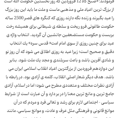
فرمودند: «صبح گاه 12 فروردین كه روز نخستین حكومت الله است
از بزرگ ترین اعیاد ملی و مذهبی ماست و ملت ما باید این روز بزرگ
را عید بگیرند و زنده نگه دارند روزی كه كنگره های قصر 2500 ساله
حكومت طاغوتی فرو ریخت و سلطه ی شیطانی برای همیشه رخت
بربست و حكومت مستضعفین جانشین آن گردید. انتخاب واژه ی
عید برای چنین روزی از سوی امام امت« قدس سره» یك انتخاب
دقیق و صحیح است؛ زیرا عید به روزی اطلاق می شود كه آن روز نو
و شادی آفرین باشد و باعث سربلندی و مجد یك ملت شود. بنابر
این دوازدهم فروردین از بزرگترین اعیاد انقلاب اسلامی ایران می
باشد. هدف دیگر شعار اصلی انقلاب، كلمه ی آزادی بود. در رابطه با
آزادی نظرات مختلف و متعددی مطرح می شود؛ اما در اسلام، آزادی
جامع ترین و مانع ترین معنا را در بر دارد و آن عبارت است از: شرایط
سیاسی – اجتماعی لازم برای رشد و تعالی فرد و مردم كه در آن
موانع قانونی و فرهنگی مثل عرف و عادت، و موانع سیاسی، مانند