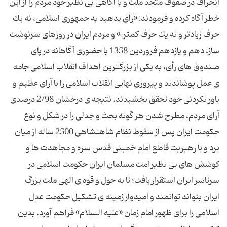
انحراف در صفوف متحد ملت و با آگاهی بی نظیر خود مردم را از این
خطر آگاه كرده و فرمودند: «رأی بدهید به جمهوری اسلامی، نه یك
حرف زیادتر و نه یك حرف كمتر.» و مردم ایران در روزهای سرنوشت
ساز، دهم و یازدهم فروردین 1358 با حضوری آگاهانه در پای
صندوق های رأی، به یكی از بزرگترین اهداف انقلاب اسلامی جامه
ی عمل پوشاندند و پیروزی نهایی انقلاب اسلامی را با آرای عظیم و
باور نكردنی خود تحقق بخشیدند. نتیجه ی درخشان 2/98 درصدی
آرای مردم، مطرح شدن هر گونه بحث و جدلی را در شكل و نوع
حكومت ایران پس از سقوط نظام شاهنشاهی 2500 ساله از میان
برد و با رهبریت قاطع امام خمینی قدس سره و مجاهدت ها و
كوشش های بی نظیر امت مسلمان ایران حكومت اسلامی در
سرتاسر ایران استقرار یافت؛ تا به حول و قوه ی الهی ملت بزرگ
ایران بتواند توانمند و امیدوار زمینه ی تشكیل حكومت عدل
اسلامی را برای ظهور امام زمان «علیه السلام» فراهم آورد. بدین