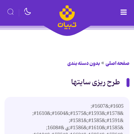
صفحه اصلی
بدون دسته بندی
طرح ریزی سایتها
#1605;&#1607;
&#1578;&#1593;&#1575;&#1604;&#1610;
&#1591;&#1585;&#1581;
&#1585;&#1610;&#1586;ی &#1608;