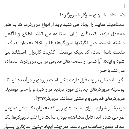
3- ايجاد سايتهای سازگار با مرورگرها
هنگاميکه سايت را ايجاد می کنيد بايد از انواع مرورگرها که به طور
معمول بازديد کنندگان از آن استفاده می کنند اطلاع و آگاهی
داشته باشيد. حتی اگرتنها مرورگرهایIE و ياNS بعنوان هدف و
مقصد شما است، کداميک بوسيله اکثريت کاربران استفاده می
شود و اينکه آيا کسی از نسخه های قديمی تر اين مرورگرها استفاده
می کند يا خير؟
اگر سايت تان در وب قرار دارد ممکن است بزودی و در آينده نزديک
بوسيله مرورگرهای جديدی مورد بازديد قرار گيرد و يا حتی بوسيله
مرورگرهای قديمی و يا متنی همانند مرورگرlynx .
در بيشتر شرايط، برای سايت های وبی که بعنوان يک محل عمومی
طراحی شده اند، قابل مشاهده بودن سايت در اغلب مرورگرها يک
هدف بسيار مناسب می باشد. هر چند ايجاد چنين سازگاری بسيار