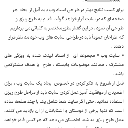
-مقدمـــــــــــه :
برای کسب نتايج بهتر در طراحی اسناد وب بايد قبل از ايجاد هر
صفحه ای که در سايت قرار خواهد گرفت اقدام به طرح ريزی و
طراحی آن نمود . در اين گفتار بطور مختصر به کلياتی می پردازيم
که طراحان عموماً بايد در طراحی سايت های وب خود مد نظر قرار
دهند .
« سايت وب » مجموعه ای از اسناد لينک شده به ويژگی های
مشترک ، همانند موضوعات وابسته ، طرح يا هدف مشترکمی
باشد.
قبل از شروع به فکر کردن در خصوص ايجاد يک سايت وب ، برای
اطمينان از موفقيت آميز عمل کردن سايت بايد از مراحل طرح ريزی
استفاده نمائيد. حتی اگر سايت شما شامل يک يا چند صفحه ساده
است که تنها برخی از دوستان و آشنايانتان از آن بازديد می کنند،
عمل طرح ريزی به شما اطمينان می دهد که هر کسی قادر خواهد