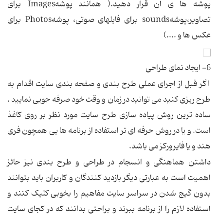
پوشه ها ی آن قرار دهيد.( همانند پوشهImages برای
تصاوير،پوشهsounds برای فايلهای صوتی، پوشهPhotos برای
عکس ها و ....)
6- ايجاد نمای طراحی
اگر قبل از اجرای عملی طرح بندی و صفحه بندی سايت اقدام به
طرح ريزی کنيد می توانيد در زمان و وقت خود صرفه جويی نماييد .
ساده ترين روش پياده سازی طرح سايت مورد نظر بر روی کاغذ
است. و يا در روش حرفه ای تر استفاده از برنامه ها يی همچون فری
هند و يا فايرورکز می باشد.
داشتن هماهنگی و انسجام در طراحی و طرح بندی نيز حائز
اهميت است به عبارتی ديگر بازديد کنندگان و کاربران بايد بتوانند
بدون گيج شدن در سراسر سايت مفاهيم را بخوبی کليک کنند و
استفاده لازم را از برنامه ببرند و براحتی بدانند که در کجای سايت