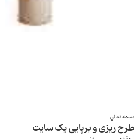
بسمه تعالي
طرح ريزی و برپايی يک سايت