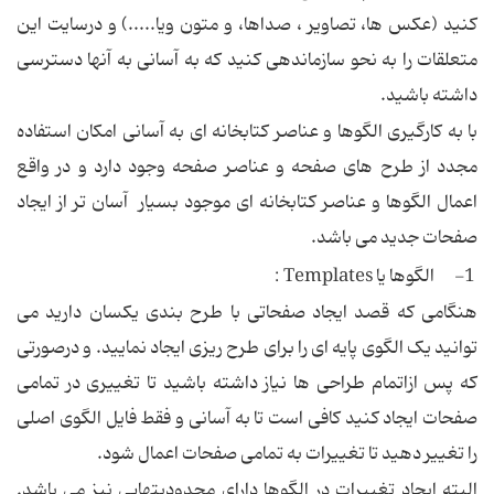
کنيد (عکس ها، تصاوير ، صداها، و متون ويا.....) و درسايت اين
متعلقات را به نحو سازماندهی کنيد که به آسانی به آنها دسترسی
داشته باشيد.
با به کارگيری الگوها و عناصر کتابخانه ای به آسانی امکان استفاده
مجدد از طرح های صفحه و عناصر صفحه وجود دارد و در واقع
اعمال الگوها و عناصر کتابخانه ای موجود بسيار آسان تر از ايجاد
صفحات جديد می باشد.
1- الگوها يا Templates :
هنگامی که قصد ايجاد صفحاتی با طرح بندی يکسان داريد می
توانيد يک الگوی پايه ای را برای طرح ريزی ايجاد نماييد. و درصورتی
که پس ازاتمام طراحی ها نياز داشته باشيد تا تغييری در تمامی
صفحات ايجاد کنيد کافی است تا به آسانی و فقط فايل الگوی اصلی
را تغيير دهيد تا تغييرات به تمامی صفحات اعمال شود.
البته ايجاد تغييرات در الگوها دارای محدوديتهايی نيز می باشد.