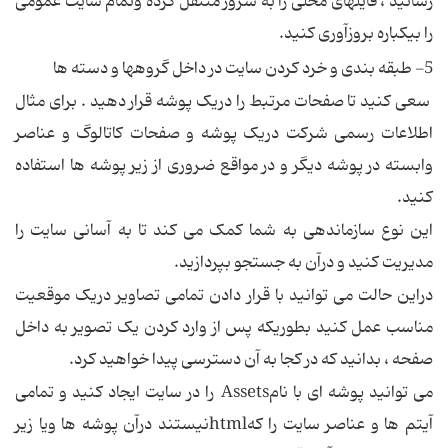
رسانيد ، فايلهای محلی را به سرور منتقل کرده وتمام سايت عمومی
را بيکباره بروزآوری کنيد.
5- طبقه بندی و خرد کردن سايت در داخل گروهها و دسته ها
سعی کنيد تا صفحات مرتبط را دريک پوشه قرار دهيد . برای مثال
اطلاعات رسمی شرکت دريک پوشه و صفحات کاتالوگ و عناصر
وابسته در پوشه ديگر و در مواقع ضروری از زير پوشه ها استفاده
کنيد.
اين نوع سازماندهی به شما کمک می کند تا به آسانی سايت را
مديريت کنيد و درآن به جستجو بپردازيد.
دراين حالت می توانيد با قرار دادن تمامی تصاوير دريک موقعيت
مناسب عمل کنيد بطوريکه پس از وارد کردن يک تصوير به داخل
صفحه ، بدانيد که در کجا به آن دسترسی پيدا خواهيد کرد.
می توانيد پوشه ای با نامAssets را در سايت ايجاد کنيد و تمامی
آيتم ها و عناصر سايت را کهhtmlنيستند درآن پوشه ها ويا زير