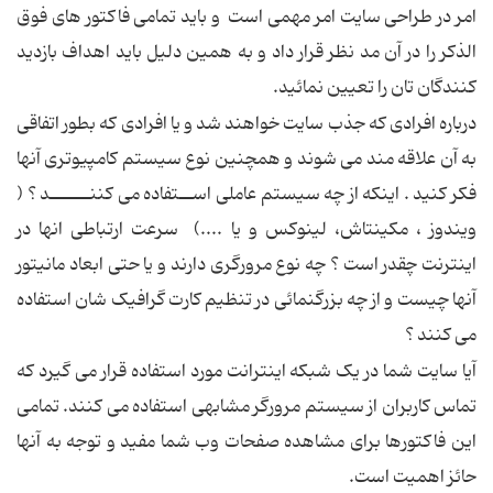
امر در طراحی سايت امر مهمی است و بايد تمامی فاکتور های فوق
الذکر را در آن مد نظر قرار داد و به همين دليل بايد اهداف بازديد
کنندگان تان را تعيين نمائيد.
درباره افرادی که جذب سايت خواهند شد و يا افرادی که بطور اتفاقی
به آن علاقه مند می شوند و همچنين نوع سيستم کامپيوتری آنها
فکر کنيد . اينکه از چه سيستم عاملی اســتفاده می کننــــــد ؟ (
ويندوز ، مکينتاش، لينوکس و يا ....) سرعت ارتباطی انها در
اينترنت چقدر است ؟ چه نوع مرورگری دارند و يا حتی ابعاد مانيتور
آنها چيست و از چه بزرگنمائی در تنظيم کارت گرافيک شان استفاده
می کنند ؟
آيا سايت شما در يک شبکه اينترانت مورد استفاده قرار می گيرد که
تماس کاربران از سيستم مرورگر مشابهی استفاده می کنند. تمامی
اين فاکتورها برای مشاهده صفحات وب شما مفيد و توجه به آنها
حائز اهميت است.