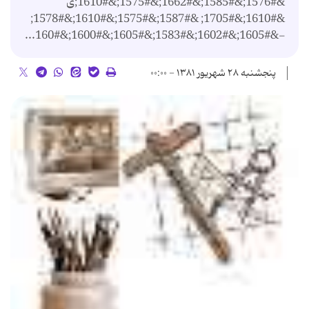
&#1576;&#1585;&#1662;&#1575;&#1610;ی
&#1610;&#1705; &#1587;&#1575;&#1610;&#1578;
-&#1605;&#1602;&#1583;&#1605;&#1600;&#160...
پنجشنبه ۲۸ شهریور ۱۳۸۱ - ۰۰:۰۰