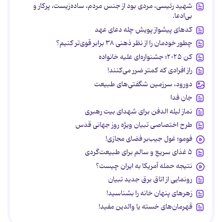
شهید رئیسی، مردی بود از جنس مردم، ساده‌زیست، پرکار و
بی‌ادعا.
کدهای پیشواز پویش چله دعای عهد
چطور خودمان را از نظر ذهنی ۳۸ برابر قوی‌تر کنیم؟
کن ۲۰۲۵؛ جشنواره‌ای علیه خانواده
راز افرادی که کمتر ضرر می‌کنند!
دورود، سرزمین شگفتی‌های طبیعت
جان فدا
نماز لیله الدفن برای شهدای بیت رهبری
طرح اختصاصی تبیان ویژه روز جهانی قدس
فومو؛ غول جیب‌بر فضای مجازی!
۵ غذای سریع و سالم برای طبیعت‌گردی
نتیجه حمله آمریکا به ایران چیست؟
رونمایی از اتاق برق جدید تبیان
زهرهای پنهان خانه را بشناسید!
قهرمان‌های خسته یا والدین مفید!