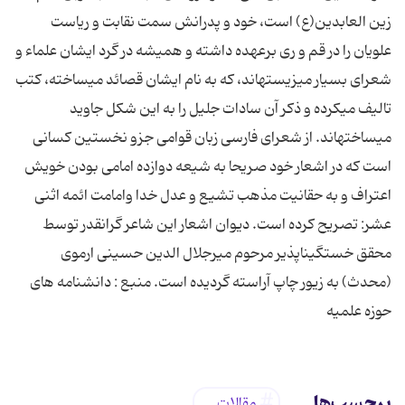
زین العابدین(ع) است، خود و پدرانش سمت نقابت و ریاست
علویان را در قم و ری برعهده داشته و همیشه در گرد ایشان علماء و
شعرای بسیار می‏زیسته‏اند، که به نام ایشان قصائد می‏ساخته، کتب
تالیف می‏کرده و ذکر آن سادات جلیل را به این شکل جاوید
می‏ساخته‏اند. از شعرای فارسی زبان قوامی جزو نخستین کسانی
است که در اشعار خود صریحا به شیعه دوازده امامی بودن خویش
اعتراف و به حقانیت مذهب تشیع و عدل خدا وامامت ائمه اثنی
عشر: تصریح کرده است. دیوان اشعار این شاعر گرانقدر توسط
محقق خستگی‏ناپذیر مرحوم میرجلال الدین حسینی ارموی
(محدث) به زیور چاپ آراسته گردیده است. منبع : دانشنامه های
حوزه علمیه
برچسب‌ها
مقالات