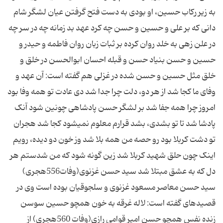
به زیر رکاب حسین، او بودی به دست فتح گرفتن عیان لشگر شام
دانی که بر علی و حسین و حسن چه کرد عهد بد زمانه چه در سر چه
در علن زهی به خلد روان کرده بر ثبات زبان روان فاطمه و حیدر و
حسین و حسن بنیاد حسن و قبله احسان ابوالحسن در خلق و
خلق مثل حسین و حسن شده در غزلی هم گفته است: آن عهد و
وفای ما کجا شد از هر دو، دلت چرا جدا شد دی عادت تو همه وفا بود
امروز چرا همه جفا شد بر لشگر حسن پادشاهی چونین شود آنک
پادشا شد تا تو بشدی، بشد قرارم معلوم نمی‏شود کجا شد هجران
تو دشت کربلا بود رو حصه من همه بلا شد وز خون دو دیده، رویم
اینک چون حلق شهید کربلا شد زین گونه شود که من شدستم هر
دل که به عشق مبتلا شد سید حسن غزنوی(وفات‏556هجری)
سید حسن معاصر مسعود غزنوی و سلجوقیان بوده است وی در
قصیده‏ای گفته است: لاله غرقه به خون همچو حسین سوسن
زنده نفس همچو حسن امیر قوامی رازی(وفات 560هجری) از