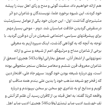
هم ارائه خواهیم داد، منقبت گوئی و مدح و رثای اهل بیت را پیشه
خود کردند، این شیوه برخورد علما، نویسندگان و شاعران دو اثر
مثبت‏برجای گذاشت: اول- این جریان خود یکی‏ از عوامل بسیارمثبت
در منقرض گردیدن خلافت عباسیان شد. دوم - موجی بسیار مهم
برای پیشرفت‏های سیاسی، اجتماعی شیعیان در آن دو قرن گردید. با
توجه به آنچه که به کوتاهی گذشت، اینک می‏پردازیم به معرفی
برخی از شاعران مداح و مرثیه‏گو، اعم از شیعه و سنی و ارائه
نمونه‏هایی از اشعار آنان. عمعق بخارائی(وفات‏543 هجری) عمعق از
شاعران معروف قرن ششم و معاصر سلطان سنجر سلجوقی بوده
است، وی درباره شیعه بودن خود گوید: سپهر جاه علی، افتخار دین
که ز فخر چو شیعه مذهب خود را بدین علی بندم همه مناقب او
گویم و مدایح او به شاعری چو سخن بر سخن بپیوندم و درباره
واقعه کربلا گفته: به اهل قبله بر، از کافران رسید آن ظلم کز آتش و
تف خورشید ادیب صابر ترمذی(وفات‏546 هجری) ادیب صابر اهل