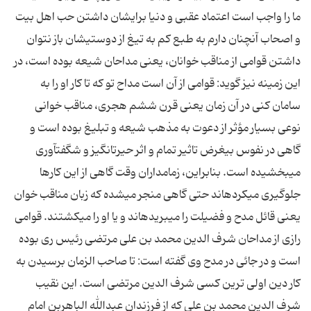
ما را واجب است اعتماد عقبی و دنیا برایشان داشتن حب اهل بیت
و اصحاب آنچنان دارم به طبع کم به تیغ از دوستیشان باز نتوان
داشتن قوامی از مناقب خوانان، یعنی مداحان شیعه بوده است، در
این زمینه نیز گوید: قوامی از آن است مداح تو که تا کار او را به
سامان کنی در آن زمان یعنی قرن ششم هجری، مناقب خوانی
نوعی بسیار مؤثر از دعوت به مذهب شیعه و تبلیغ بوده است و
گاهی در نفوس بی‏غرض تاثیر تمام و اثر حیرت‏انگیز و شگفت‏آوری
می‏بخشیده است. بنابراین، زمامداران وقت گاهی از این کارها
جلوگیری می‏کرده‏اند حتی گاهی منجر می‏شده که زبان مناقب خوان
یعنی قائل مدح و فضیلت را می‏بریده‏اند و یا او را می‏کشتند. قوامی
رازی از مداحان شرف الدین محمد بن علی مرتضی رئیس ری بوده
است و در جائی در مدح وی گفته است: تا صاحب الزمان برسیدن به
کار دین اولی ترین کسی شرف الدین مرتضی است. این نقیب
شرف الدین محمد بن علی که از فرزندان عبدالله الباهربن امام