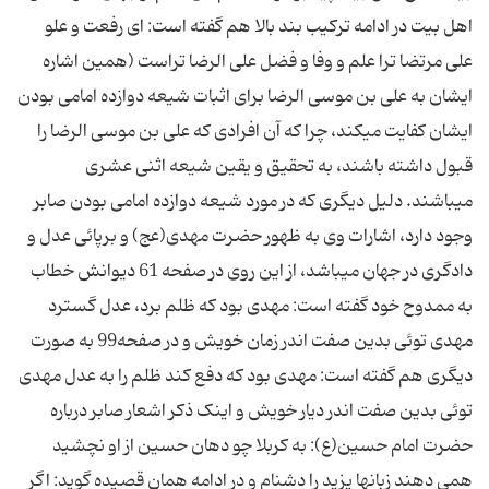
اهل بیت در ادامه ترکیب بند بالا هم گفته است: ای رفعت و علو
علی مرتضا ترا علم و وفا و فضل علی الرضا تراست (همین اشاره
ایشان به علی بن موسی الرضا برای اثبات شیعه دوازده امامی بودن
ایشان کفایت می‏کند، چرا که آن افرادی که علی بن موسی الرضا را
قبول داشته باشند، به تحقیق و یقین شیعه اثنی عشری
می‏باشند. دلیل دیگری که در مورد شیعه دوازده امامی بودن صابر
وجود دارد، اشارات وی به ظهور حضرت مهدی(عج) و برپائی عدل و
دادگری در جهان می‏باشد، از این روی در صفحه 61 دیوانش خطاب
به ممدوح خود گفته است: مهدی بود که ظلم برد، عدل گسترد
مهدی توئی بدین صفت اندر زمان خویش و در صفحه‏99 به صورت
دیگری هم گفته است: مهدی بود که دفع کند ظلم را به عدل مهدی
توئی بدین صفت اندر دیار خویش و اینک ذکر اشعار صابر درباره
حضرت امام حسین(ع): به کربلا چو دهان حسین از او نچشید
همی دهند زبانها یزید را دشنام و در ادامه همان قصیده گوید: اگر