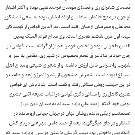
فصحای شعرای ری و فضلای مؤمنان فرخنده‏پی بوده و اکثر اشعار
او چون در مدح خاندان سادات و اولاد ایشان بوده به سعی نامشکور
مخالفان و مغرضان از میان رفته است. بدرالدین قوامی از گویندگان
نیمه اول قرن ششم هجری است. وی مداح قوام الملک یمین
الدین طغرائی بوده و تخلص خود را هم از او گرفته است. قوامی در
زمان خود در بلاد عراق عجم بخصوص در شهر ری، مقامی به سزا و
شهرت واحترامی قابل ارزش داشته و از شعرای شیعی و مداح اهل
بیت(ع) بوده است، شعرش مشحون از پند و اندرز و زهد و طاعت و
در این جهت‏به روش سنائی رفته و گفته است: شاد باش ای قوامی
هنری کاهل ری را سنائی دگری قوامی در اثبات شیعه اثنی عشری
بودن خود گفته: ز بعد علی یازده سیدند به میدان دین در، ز
عصمت‏سوار یکی مانده زیشان نهان در جهان جهانی ازو مانده در
انتظار و در جای دیگر گوید: بعد از احمد دامن مهر علی در پای کش
زآنکه بس ناخوش بود بی‏سر گریبان داشتن وز پس او یازده سید که