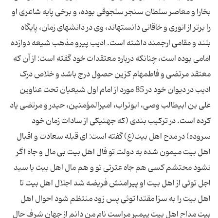
بخارا و معاصر سلطان سنجر سلجوقی بوده، و برخی پایه شاعری او
را برتر از انوری و خاقانی دانسته‏اند، وی در دانشهای زمان، پایگاه
بلند و مقامی ارجمند داشته است. ادیب پیرو مذهب شیعه دوازده
امامی بوده است، چنانکه درباره معتقدات خود گفته است: از آن که
معتقد مرتضی و فاطمه‏ام کزین حصول درج باشد و خلاص درک
ادیب در دیوان خود در 85 مورد از امام اول شیعیان تحت عناوین
علی بن ابیطالب وصی، ابوتراب، امیرالمؤمنین، حیدر و مرتضی یاد
کرده است. در ترکیب بندی (که جهت‏یکی از سادات زمان خود
سروده) در مدح اهل بیت(ع) گفته است: ای قبله سعادت و اقبال
اهل بیت میمون شده به دولت تو فال اهل بیت بی مال و جاه اگر
نشود محتشم کسی هم جاه عترتی تو و هم مال اهل بیت یا سید
اجل توئی از اهل بیت او پیرامنش فریضه شد اجلال اهل بیت تا
اهل بیت را به سزا مقتدا توئی پس زود منتظم شود احوال اهل
بیت مداح اهل بیت پیمبر مراست نام من دانم از جهان شرف حال