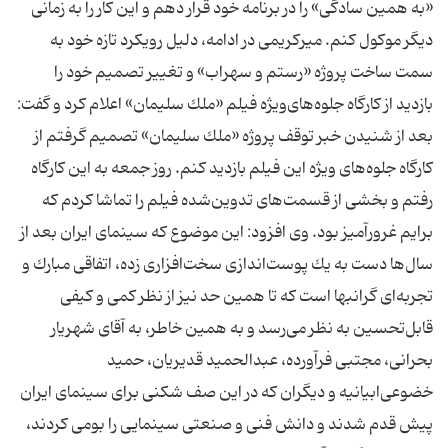
«به همین سادگی» را در برنامه خود قرار دهم و این كار را به زمانی
دیگر موكول كنم. میركریمی در ادامه، دلیل رویكرد تازه خود به
سمت ساخت پروژه «رستم و سهراب» و تغییر تصمیم خود را
بازدید از كارگاه جلوه‌های‌ویژه فیلم «ملك سلیمان» اعلام كرد و گفت:
بعد از شنیدن خبر توقف پروژه «ملك سلیمان» تصمیم گرفتم از
كارگاه جلوه‌های ویژه این فیلم بازدید كنم. روز جمعه به این كارگاه
رفتم و بخشی از قسمت‌های تدوین‌شده فیلم را تماشا كردم كه
برایم غرورآمیز بود. وی افزود: این موضوع كه سینمای ایران بعد از
سال‌ها دست به یك پوست‌اندازی سخت‌افزاری زده، اتفاقی مبارك و
تجربه‌ای گرانبها است كه تا همین حد نیز از نظر كمی و كیفی
قابل‌تحسین به نظر می‌رسد و به همین خاطر، به آقای شهریار
بحرانی، مجتبی فرآورده، عبدالحمید قدیریان، حمید
خضوعی‌ابیانیه و دیگران كه در این صف شكنی برای سینمای ایران
پیش قدم شدند و دانش فنی و صنعتی سینمایی را بومی كردند،