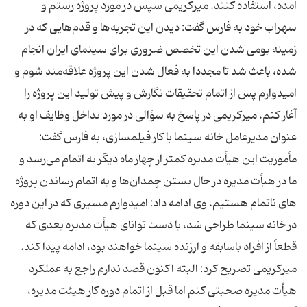
آمده، استفاده كنند. میركریمی سپس در مورد پروژه رستم و
سهراب خود به فارس گفت: دیدن این تجربه‌ها و قدم‌هایی كه در
زمینه بومی شدن این تخصص ضروری برای سینمای ایران انجام
شده، باعث شد تا مجددا به فعال شدن این پروژه علاقه‌مند شوم و
امیدوارم پس از اتمام تحقیقات نگارش و پیش تولید این پروژه را
آغاز كنم. میركریمی در پاسخ به سؤالی در مورد تداخل وظایف او به
عنوان مدیرعامل خانه سینما با كار فیلمسازی، به فارس گفت:
مأموریت این هیأت مدیره كمتر از چهار ماه دیگر به اتمام می‌رسد و
ما در هیأت مدیره در حال بستن چمدان‌ها و به اتمام رساندن پروژه
های ناتمام هستیم. وی ادامه داد: امیدوارم مسیری كه در این دوره
در خانه سینما طراحی شد، با دست توانای هیأت مدیره بعدی كه
قطعاً از افراد باسابقه و ارزنده سینما خواهند بود، ادامه پیدا كند.
میركریمی تصریح كرد: البته اكنون قصد ندارم راجع به عملكرد
هیأت مدیره صحبتی كنم اما قبل از اتمام دوره كار هیئت مدیره،