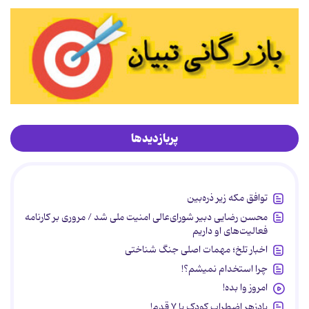
پربازدیدها
توافق مکه زیر ذره‌بین
محسن رضایی دبیر شورای‌عالی امنیت ملی شد / مروری بر کارنامه
فعالیت‌های او داریم
اخبار تلخ؛ مهمات اصلی جنگ شناختی
چرا استخدام نمیشم؟!
امروز وا بده!
پادزهر اضطراب کودک با ۷ قدم!