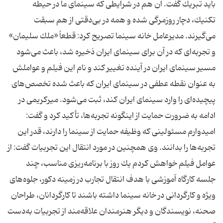
باید تبریك گفت. آن هم در شرایطی كه سینمای ما در حیطه
تكنیك، دچار روزمرگی شده و همه در بی‌دقتی از هم سبقت
می‌گیرند. مدیرعامل خانه سینما تصریح كرد: قطعاً «ملك سلیمان»
و تجربه‌ای كه در آن برای سینمای ایران ذخیره شد، باعث می‌شود
مسیر سینمای ایران در آینده تغییر كند و نام این فیلم و عواملش
به عنوان نقطه عطفی در سینمای ایران كه باعث شده تخصص‌های
پیچیده‌ای را وارد سینمای ایران كند، ثبت می‌شود. میركریمی در
ادامه به ضرورت حمایت از اینگونه تجربه‌ها، تأكید كرد و گفت:
امیدوارم مسئولینی كه وظیفه حمایت از سینما را دارند، قدر این
تجربه‌ها را بدانند. وی همچنین در مورد انتقال این تجربیات گفت: از
عوامل فیلم خواهش كردم یك روز با برنامه‌ریزی مناسب، چند
جلسه كارگاه آموزشی با هدف انتقال تجارب در زمینه دكور، جلوه‌های
ویژه و كارگردانی در خانه سینما داشته باشند تا كارگردانان، طراحان
صحنه، نویسندگان و دیگر هنرمندان علاقه‌مند از تجربیات به‌دست