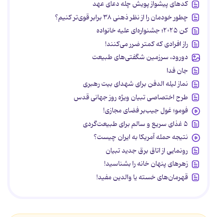
کدهای پیشواز پویش چله دعای عهد
چطور خودمان را از نظر ذهنی ۳۸ برابر قوی‌تر کنیم؟
کن ۲۰۲۵؛ جشنواره‌ای علیه خانواده
راز افرادی که کمتر ضرر می‌کنند!
دورود، سرزمین شگفتی‌های طبیعت
جان فدا
نماز لیله الدفن برای شهدای بیت رهبری
طرح اختصاصی تبیان ویژه روز جهانی قدس
فومو؛ غول جیب‌بر فضای مجازی!
۵ غذای سریع و سالم برای طبیعت‌گردی
نتیجه حمله آمریکا به ایران چیست؟
رونمایی از اتاق برق جدید تبیان
زهرهای پنهان خانه را بشناسید!
قهرمان‌های خسته یا والدین مفید!