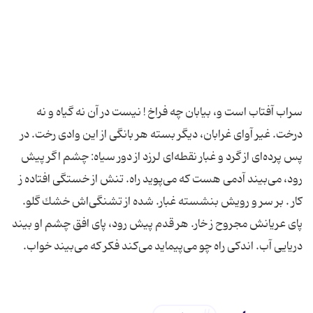
سراب آفتاب است و، بیابان چه فراخ ! نیست در آن نه گیاه و نه
درخت. غیر آوای غرابان، دیگر بسته هر بانگی از این وادی رخت. در
پس پرده‌ای از گرد و غبار نقطه‌ای لرزد از دور سیاه: چشم اگر پیش
رود، می‌بیند آدمی هست كه می‌پوید راه. تنش از خستگی افتاده ز
كار . بر سر و رویش بنشسته غبار. شده از تشنگی‌اش خشك گلو.
پای عریانش مجروح ز خار. هر قدم پیش رود، پای افق چشم او بیند
دریایی آب. اندكی راه چو می‌پیماید می‌كند فكر كه می‌بیند خواب.