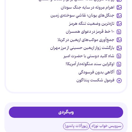
اهرام مِروئه در سایه جنگ سودان
جنگل‌های یونان؛ نقاشیِ سوخته‌ی زمین
تازه‌ترین وضعیت تنگه هرمز
۱۰ خط قرمز در دعوای همسران
جمع‌آوری موکب‌های اربعین در کربلا
بازگشت زوار اربعین حسینی از مرز مهران
شاه کلید دوستی با حضرت امیر
اوکراین سند منگوله‌دار آمریکا!
آگاهی بدون فرسودگی
فرمول شکست پنتاگون
وب‌گردی
سرویس خواب نوزاد
زیورآلات پاندورا