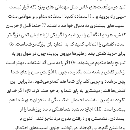
تنها در موقعیت‌های خاص مثل مهمانی های ویژه (كه قرار نیست
خیلی راه بروید و...) استفاده ‌كنید! استفاده مداوم و طولانی مدت
آسیب‌های بیشتری به دنبال خواهد داشت. 7) حتما قبل از خریدن
كفش، هر دو لنگه آن را بپوشید و اگر یكی از پاهایتان كمی بزرگ‌تر
است، كفشی را انتخاب كنید كه به اندازه پای بزرگ‌تر شماست. 8)
برای خرید كفش بعداز ظهر‌ها بیرون بروید، چون در طول روز به
تدریج پاها متورم می‌شوند. 9) اگر پا به سن گذاشته‌اید، بهتر است
از خیر كفش پاشنه بلند بگذرید، چون با افزایش سن پاهای شما
پهن‌تر شده و چربی كف پای شما هم كمتر می‌شود، بنابراین این
كفش‌ها فشار بیشتری به پای شما وارد خواهند كرد. تازه اگر خدای
نکرده به زمین بیفتید، احتمال شكستگی استخوان‌های شما هم
بیشتر است. 10) اجازه ندهید هماهنگی با مد روز شما را از
ایستادن، نشستن و راه رفتن بدون درد عاجز كند. اكنون با
برداشتن گام‌هایی كوچك، می‌توانید جلوی آسیب‌های احتمالی