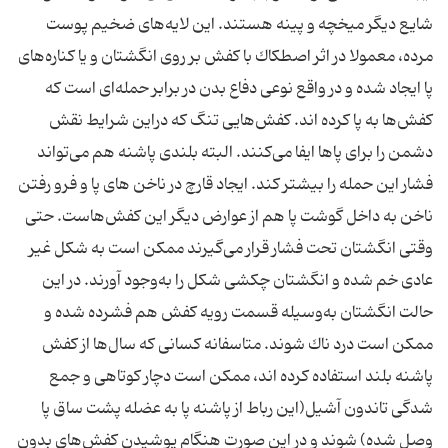
شایع دیگر میخچه و پینه هستند. این لایه‌های ضخیم پوست
مرده، معمولا در اثر اصطكاك با كفش بر روی انگشتان و یا كناره‌های
پا ایجاد شده و در واقع نوعی دفاع بدن در برابر حمله‌ای‌ است كه
كفش‌ها به پا كرده اند. كفش‌هایی تنگ كه دراین شرایط نقش
دشمن را برای پاها ایفا می‌كنند. البته بلندی پاشنه هم می‌تواند
فشار این حمله را بیشتر كند. ایجاد قارچ در ناخن های پا و فرو رفتن
ناخن به داخل گوشت پا هم از عوارض دیگر این كفش‌هاست. حتی
وقتی انگشتان تحت فشار قرار می‌گیرند ممكن است به شكل غیر
عادی خم شده و انگشتان چكشی شكل را به‌وجود آورند. در این
حالت انگشتان به‌وسیله قسمت رویه كفش هم فشرده شده و
ممكن است درد ناك شوند. متاسفانه كسانی كه سال‌ها از كفش
پاشنه بلند استفاده‌ كرده اند، ممكن است دچار كوتاهی و جمع
شدگی تاندون آشیل(این رباط از پاشنه پا به عضله پشت ساق پا
وصل شده) شوند و در این صورت هنگام پوشیدن كفش‌های بدون