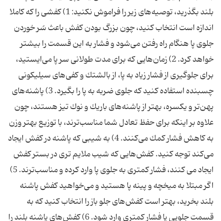
بلند بگذرید، توصیه‌های زیر را فراموش نكنید: 1) كفشی را كه كاملا
اندازه است انتخاب كنید، چون بزرگ بودن كفش باعث سُر خوردن
جلوی پا هنگام راه رفتن می‌شود و فشار به این قسمت را بیشتر
خواهد كرد. 2) زمان‌هایی كه برای مدت طولانی سر پا می‌ایستید،
برای جلوگیری از فشار زیاد به پا، از بالشتك و كفی‌های سیلیكونی
چسبنده استفاده كنید كه جلوی ضربه به پا را بگیرد. 3) پاشنه‌های
پهن‌تر و یكسره، بهتر از پاشنه‌های باریك و نوك تیز هستند، چون
علاوه بر اینكه برای حفظ تعادل شما مناسب‌ترند، با توزیع بهتر وزن
به كاهش فشار كمك می‌كنند. 4) به شیبی كه پاشنه در كفش ایجاد
می‌كند توجه كنید. كفش‌هایی كه شیب ملایم تری در بستر كفش
ایجاد می كنند، فشار كمتری به جلوی پا وارد كرده و مناسب‌ترند. 5)
اگر مبتلا به میخچه و پینه پا هستید و می‌خواهید كفش پاشنه
بلند بخرید، بهتر است كفش‌های جلو باز را انتخاب كنید كه به
قسمت جلویی پا فشار كمتری وارد شود. 6) كفش‌های پاشنه بلند را