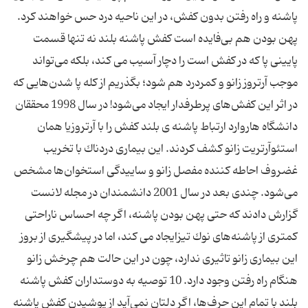
پاشنه و راه رفتن بدون كفش، در این ناحیه درد حس خواهند كرد.
پهن بودن هم بی‌فایده است كفش پاشنه بلند نه تنها قسمت
پایینی پا كه در كفش است را دچار آسیب می كند، بلكه می‌تواند
موجب آرتروز زانو و كمردرد هم شود؛ بگذریم از كله پا شدن‌هایی كه
در اثر این كفش‌های پرطرفدار ایجاد می‌شود! در سال 1998 محققان
دانشگاه هاروارد ارتباط پاشنه ی بلند كفش را با آرتروزیا همان
استئوآرتریت زانو كشف كردند. این بیماری دردناك با تخریب
غضروف احاطه كننده مفصل زانو و ساییدگی استخوان‌ها مشخص
می‌شود. چندی بعد در سال 2001 دانشمندان در مجله لانست
گزارش دادند كه حتی پهن بودن پاشنه، اگر چه احساس ناراحتی
كمتری از پاشنه‌های نوك تیزایجاد می كند، اما در پیشگیری از بروز
این بیماری زانو تاثیری ندارد، چون در این حالت هم چرخش زانو
هنگام راه رفتن وجود دارد. 10 توصیه به دوستداران كفش پاشنه
بلند با تمام این حرف‌ها، اگر دلتان نمی‌آید از پوشیدن كفش پاشنه