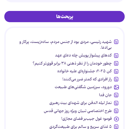
پربحث‌ها
شهید رئیسی، مردی بود از جنس مردم، ساده‌زیست، پرکار و
بی‌ادعا.
کدهای پیشواز پویش چله دعای عهد
چطور خودمان را از نظر ذهنی ۳۸ برابر قوی‌تر کنیم؟
کن ۲۰۲۵؛ جشنواره‌ای علیه خانواده
راز افرادی که کمتر ضرر می‌کنند!
دورود، سرزمین شگفتی‌های طبیعت
جان فدا
نماز لیله الدفن برای شهدای بیت رهبری
طرح اختصاصی تبیان ویژه روز جهانی قدس
فومو؛ غول جیب‌بر فضای مجازی!
۵ غذای سریع و سالم برای طبیعت‌گردی