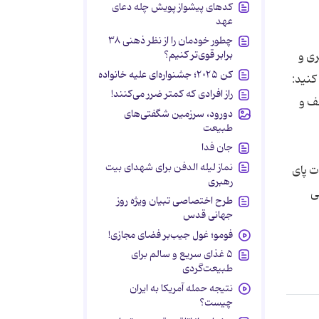
کدهای پیشواز پویش چله دعای
عهد
چطور خودمان را از نظر ذهنی ۳۸
برابر قوی‌تر کنیم؟
 یادگیری و
کن ۲۰۲۵؛ جشنواره‌ای علیه خانواده
کنید:
راز افرادی که کمتر ضرر می‌کنند!
ان‌های مختلف و
دورود، سرزمین شگفتی‌های
طبیعت
جان فدا
نماز لیله الدفن برای شهدای بیت
ت پای
رهبری
طرح اختصاصی تبیان ویژه روز
جهانی قدس
فومو؛ غول جیب‌بر فضای مجازی!
۵ غذای سریع و سالم برای
طبیعت‌گردی
نتیجه حمله آمریکا به ایران
چیست؟