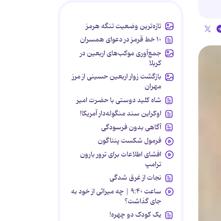
تازه‌ترین وضعیت تنگه هرمز
۱۰ خط قرمز در دعوای همسران
جمع‌آوری موکب‌های اربعین در
کربلا
بازگشت زوار اربعین حسینی از مرز
مهران
شاه کلید دوستی با حضرت امیر
اوکراین سند منگوله‌دار آمریکا!
آگاهی بدون فرسودگی
فرمول شکست پنتاگون
افشای اطلاعات برای ترور بارون
ترامپ
نجات از غرق شدگی
ساعت ۹:۴۰ | چه میراثی از خود به
جای گذاشت؟
یک کودک دو چهره!