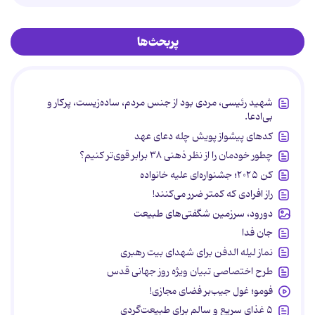
پربحث‌ها
شهید رئیسی، مردی بود از جنس مردم، ساده‌زیست، پرکار و
بی‌ادعا.
کدهای پیشواز پویش چله دعای عهد
چطور خودمان را از نظر ذهنی ۳۸ برابر قوی‌تر کنیم؟
کن ۲۰۲۵؛ جشنواره‌ای علیه خانواده
راز افرادی که کمتر ضرر می‌کنند!
دورود، سرزمین شگفتی‌های طبیعت
جان فدا
نماز لیله الدفن برای شهدای بیت رهبری
طرح اختصاصی تبیان ویژه روز جهانی قدس
فومو؛ غول جیب‌بر فضای مجازی!
۵ غذای سریع و سالم برای طبیعت‌گردی