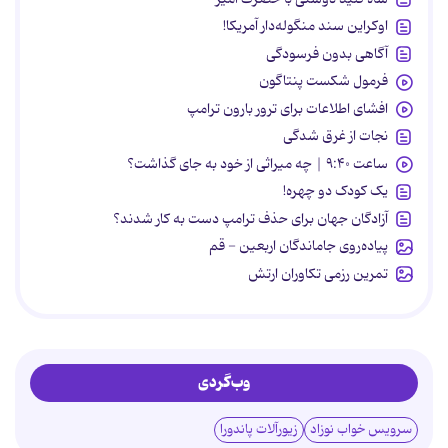
اوکراین سند منگوله‌دار آمریکا!
آگاهی بدون فرسودگی
فرمول شکست پنتاگون
افشای اطلاعات برای ترور بارون ترامپ
نجات از غرق شدگی
ساعت ۹:۴۰ | چه میراثی از خود به جای گذاشت؟
یک کودک دو چهره!
آزادگان جهان برای حذف ترامپ دست به کار شدند؟
پیاده‌روی جاماندگان اربعین - قم
تمرین رزمی تکاوران ارتش
وب‌گردی
سرویس خواب نوزاد
زیورآلات پاندورا