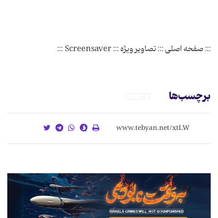
::: صفحه اصلی ::: تصاویر ویژه ::: Screensaver :::
برچسب‌ها