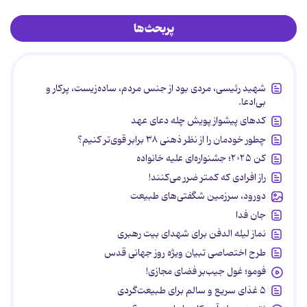
پربحث‌ها
شهید رئیسی، مردی بود از جنس مردم، ساده‌زیست، پرکار و
بی‌ادعا.
کدهای پیشواز پویش چله دعای عهد
چطور خودمان را از نظر ذهنی ۳۸ برابر قوی‌تر کنیم؟
کن ۲۰۲۵؛ جشنواره‌ای علیه خانواده
راز افرادی که کمتر ضرر می‌کنند!
دورود، سرزمین شگفتی‌های طبیعت
جان فدا
نماز لیله الدفن برای شهدای بیت رهبری
طرح اختصاصی تبیان ویژه روز جهانی قدس
فومو؛ غول جیب‌بر فضای مجازی!
۵ غذای سریع و سالم برای طبیعت‌گردی