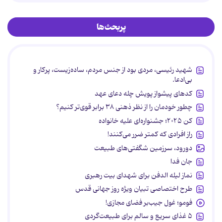
پربحث‌ها
شهید رئیسی، مردی بود از جنس مردم، ساده‌زیست، پرکار و
بی‌ادعا.
کدهای پیشواز پویش چله دعای عهد
چطور خودمان را از نظر ذهنی ۳۸ برابر قوی‌تر کنیم؟
کن ۲۰۲۵؛ جشنواره‌ای علیه خانواده
راز افرادی که کمتر ضرر می‌کنند!
دورود، سرزمین شگفتی‌های طبیعت
جان فدا
نماز لیله الدفن برای شهدای بیت رهبری
طرح اختصاصی تبیان ویژه روز جهانی قدس
فومو؛ غول جیب‌بر فضای مجازی!
۵ غذای سریع و سالم برای طبیعت‌گردی