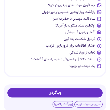
جمع‌آوری موکب‌های اربعین در کربلا
بازگشت زوار اربعین حسینی از مرز مهران
شاه کلید دوستی با حضرت امیر
اوکراین سند منگوله‌دار آمریکا!
آگاهی بدون فرسودگی
فرمول شکست پنتاگون
افشای اطلاعات برای ترور بارون ترامپ
نجات از غرق شدگی
ساعت ۹:۴۰ | چه میراثی از خود به جای گذاشت؟
یک کودک دو چهره!
وب‌گردی
سرویس خواب نوزاد
زیورآلات پاندورا