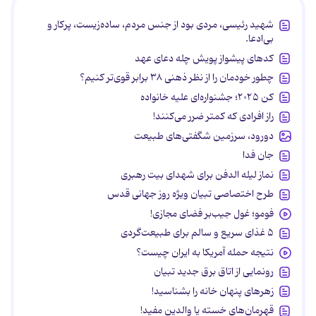
شهید رئیسی، مردی بود از جنس مردم، ساده‌زیست، پرکار و
بی‌ادعا.
کدهای پیشواز پویش چله دعای عهد
چطور خودمان را از نظر ذهنی ۳۸ برابر قوی‌تر کنیم؟
کن ۲۰۲۵؛ جشنواره‌ای علیه خانواده
راز افرادی که کمتر ضرر می‌کنند!
دورود، سرزمین شگفتی‌های طبیعت
جان فدا
نماز لیله الدفن برای شهدای بیت رهبری
طرح اختصاصی تبیان ویژه روز جهانی قدس
فومو؛ غول جیب‌بر فضای مجازی!
۵ غذای سریع و سالم برای طبیعت‌گردی
نتیجه حمله آمریکا به ایران چیست؟
رونمایی از اتاق برق جدید تبیان
زهرهای پنهان خانه را بشناسید!
قهرمان‌های خسته یا والدین مفید!