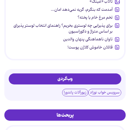
تالاب «عینک»
آمدمت که بنگرم، گریه نمی‌دهد امان...
تخم مرغ خام یا پخته؟
برای پذیرایی چه لوستری بخریم؟ راهنمای انتخاب لوستر پذیرای
بر اساس متراژ و دکوراسیون
تاوان ناهماهنگی پنهان والدین
قاتلان خاموش کلاژن پوست!
وب‌گردی
سرویس خواب نوزاد
زیورآلات پاندورا
پربحث‌ها