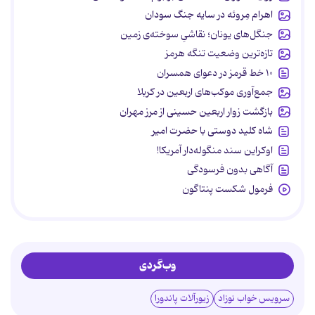
اهرام مِروئه در سایه جنگ سودان
جنگل‌های یونان؛ نقاشیِ سوخته‌ی زمین
تازه‌ترین وضعیت تنگه هرمز
۱۰ خط قرمز در دعوای همسران
جمع‌آوری موکب‌های اربعین در کربلا
بازگشت زوار اربعین حسینی از مرز مهران
شاه کلید دوستی با حضرت امیر
اوکراین سند منگوله‌دار آمریکا!
آگاهی بدون فرسودگی
فرمول شکست پنتاگون
وب‌گردی
سرویس خواب نوزاد
زیورآلات پاندورا