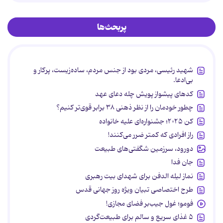
پربحث‌ها
شهید رئیسی، مردی بود از جنس مردم، ساده‌زیست، پرکار و
بی‌ادعا.
کدهای پیشواز پویش چله دعای عهد
چطور خودمان را از نظر ذهنی ۳۸ برابر قوی‌تر کنیم؟
کن ۲۰۲۵؛ جشنواره‌ای علیه خانواده
راز افرادی که کمتر ضرر می‌کنند!
دورود، سرزمین شگفتی‌های طبیعت
جان فدا
نماز لیله الدفن برای شهدای بیت رهبری
طرح اختصاصی تبیان ویژه روز جهانی قدس
فومو؛ غول جیب‌بر فضای مجازی!
۵ غذای سریع و سالم برای طبیعت‌گردی