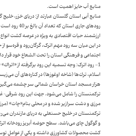
رودهای جاری اس
در این میان سه رود مهم اترک، گرگان‌رود و قره‌سو 
1- رود اترک: وجه تسمیه این رود برگرفته از «اتراك
اسلام، ترك‌ها (شاخه اوغوزها) در كناره‌های آن می‌زی
تركمنستان را شامل می‌شود. جهت این رود شرقی– غربی
مرزی و دشت سرازیر شده و در محلی بنام«چات» (مرز ا
تركمنستان در خلیج حسنعلی به دریای مازندران می‌ری