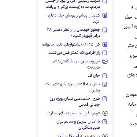
شهید رئیسی، مردی بود از جنس
 شرقی و
مردم، ساده‌زیست، پرکار و بی‌ادعا.
کدهای پیشواز پویش چله دعای
، تیل
عهد
 البرز
چطور خودمان را از نظر ذهنی ۳۸
ل
برابر قوی‌تر کنیم؟
کن ۲۰۲۵؛ جشنواره‌ای علیه خانواده
9 میلیون متر مكعب می‌باشد كه حدود 420 میلیون متر
راز افرادی که کمتر ضرر می‌کنند!
ر و
دورود، سرزمین شگفتی‌های
ی
طبیعت
‌های
جان فدا
نماز لیله الدفن برای شهدای بیت
رهبری
ز پیمودن
طرح اختصاصی تبیان ویژه روز
خانه
جهانی قدس
فومو؛ غول جیب‌بر فضای مجازی!
۵ غذای سریع و سالم برای
چند
طبیعت‌گردی
نتیجه حمله آمریکا به ایران