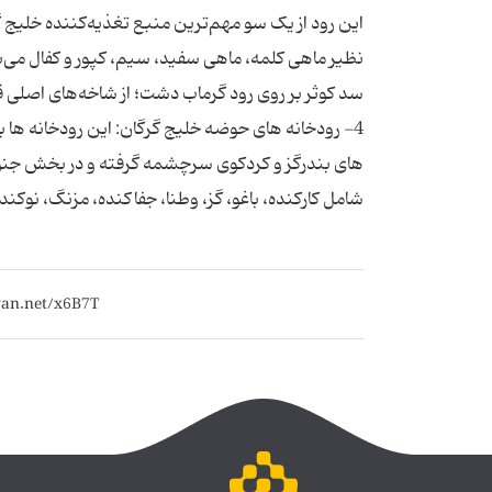
این رود از یک سو مهم‌ترین منبع تغذیه‌كننده خلیج گر
نظیر ماهی كلمه، ماهی سفید، سیم، كپور و كفال می‌ب
4- رودخانه های حوضه خلیج گرگان: این رودخانه ه
های بندرگز و کردکوی سرچشمه گرفته و در بخش جنو
شامل کارکنده، باغو، گز، وطنا، جفاکنده، مزنگ، نوکن