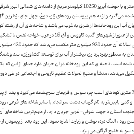
2- رود گرگان‌رود: این رودخانه با طول حدود 300 كیلومتر و با حوضه آبریز 10250 كیلومتر مربع از دامنه‌های شمالی البرز
مه می‌گیرد و از به هم پیوستن رودهای زاو، دوغ، چهل چای، زطرین گل
 آب این رودخانه‌ها از شرق به غرب می‌باشد و شاخه‌های آن از رشته كوه
 از عبور از شهرهای گنبد كاووس و آق قلا در غرب خواجه نفس با تشكی
دلتای بزرگی به دریای مازندران می‌ریزد. متوسط آبدهی سالانه آن حدود 20
 به منظور بهره‌برداری بیشتر از آب برای توسعه كشاورزی، سد وشمگی
ن احداث شده است. ناحیه‌ای كه این رودخانه در آن جریان دارد جدای از این كه یك
یل می‌دهد، منشأ و منبع تحولات عظیم تاریخی و اجتماعی در طی دوره
3- رود قره سو: شاخه اصلی این رودخانه از ارتفاع 2900 متری كوه‌های اسب چر، سوس و قزیمان سرچشمه می‌گیرد و بعد ا
و كمی پایین‌تر به نام گرماب دشت سرانجام با سایر شاخه‌های فرعی، رود
‌دهد. طول آن 160 كیلومتر و در جنوب استان با جهت شرقی- غربی جریان دارد. از مهم‌ترین شاخه‌های آن
ود ، النگ دره، نوشن و زیارت اشاره نمود. این رود بعد از پیمودن از 