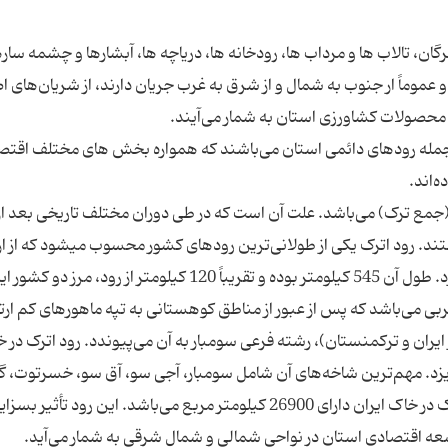
تان كه تعداد آن بالغ بر 40 رود است و عموماً ار جنوب به شمال و از شرق به غرب جریان دارند، از شریان‌ها
از جمله رودهای دائمی استان می‌باشند که همواره بخش های مختلف اقتص
» (جمع ترک) می‌باشد. علت آن است كه در طی دوران مختلف تاریخی بعد از
ستند. رود اترک یكی از طولانی‌ترین رودهای كشور محسوب میشود كه از ار
هزار مسجد استان خراسان شمالی سر چشمه می‌گیرد. طول آن 545 كیلومتر بوده و تقریباً 120 كیلومتر از رود، مر
 می‌باشد كه پس از عبور از مناطق كوهستانی به تپه ماهورهای كم ارتف
یران و تركمنستان)، رشته فرعی سومبار به آن می‌پیوندد. رود اترک در 
زد. مهم‌ترین شاخه‌های آن شامل سومبار، آجی سو، آق‌ سو، خسرتوت، گر
و گوگول چای می‌باشد. سطح حوضه آبریز رودخانه اترک در خاک ایران دارای 26900 كیلومتر مربع می‌باشد. این رود تأثی