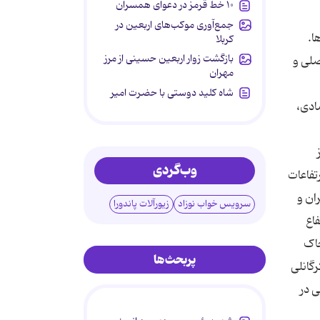
۱۰ خط قرمز در دعوای همسران
جمع‌آوری موکب‌های اربعین در
کربلا
بازگشت زوار اربعین حسینی از مرز
ی اصلی و
مهران
شاه کلید دوستی با حضرت امیر
ادی،
وب‌گردی
تفاعات
ز دو كشور ایران و
سرویس خواب نوزاد
زیورآلات پاندورا
اع
خاک
پربحث‌ها
گانلی
ر بسزایی در