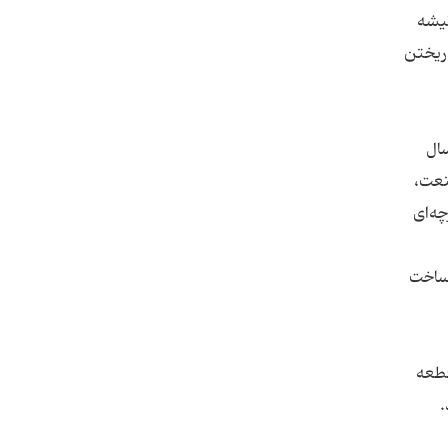
تیشه
 ریختن
سال
نعت،
چه‌ای
 ساخت
قطعه