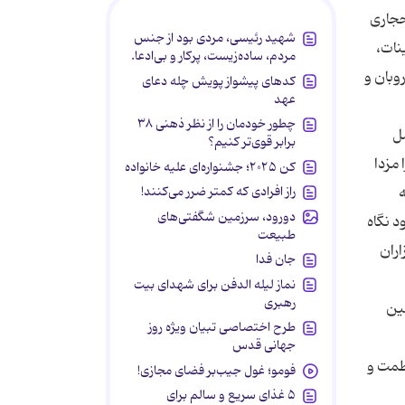
حجاری
شهید رئیسی، مردی بود از جنس
نات،
مردم، ساده‌زیست، پرکار و بی‌ادعا.
وبان و
کدهای پیشواز پویش چله دعای
عهد
چطور خودمان را از نظر ذهنی ۳۸
مل
برابر قوی‌تر کنیم؟
 مزدا
کن ۲۰۲۵؛ جشنواره‌ای علیه خانواده
راز افرادی که کمتر ضرر می‌کنند!
دورود، سرزمین شگفتی‌های
د نگاه
طبیعت
ران
جان فدا
نماز لیله الدفن برای شهدای بیت
رهبری
مین
طرح اختصاصی تبیان ویژه روز
جهانی قدس
عظمت و
فومو؛ غول جیب‌بر فضای مجازی!
۵ غذای سریع و سالم برای