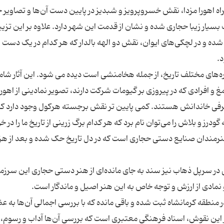
ه اهورا مزدا، نقش خسروپرویز و شبدیز در پایین دست آن‌ها و تصاویر 
بسیار زیبا حجاری شده و نشان از قدمت این شهر دارد. علاوه بر این تزیی
ه و در لچکی‌های ایوان، نقش دو الهه بالدار که هر کدام در یک دست ر
ره‌های مختلف تاریخ، از جمله هخامنشی است دیده می شود. این آثار شا
و افرادی که در پیروزی بر گیومات شرکت دارند، تصویر نمادینی از اهورا
عرفی خاندانش هستند. کمی پایین تر نقش برجسته هرکول وجود دارد که
و بلاش را می‌توان نام برد که هر کدام برگ زرینی از تاریخ ما را در خو
نرمندان صنایع دستی حجاری است که در دل تاریخ حک شده و بعد از هزا
ی در سرپل ذهاب نیز سند به جای مانده‌ای از هنر دستی حجاری این سرز
 منطقه کرمانشاه ثبت شده و باقی مانده که با بررسی اجمالی آن‌ها به 
از این نقوش، اسناد فرهنگی معتبری است که بررسی آن‌ها آداب و رسوم،