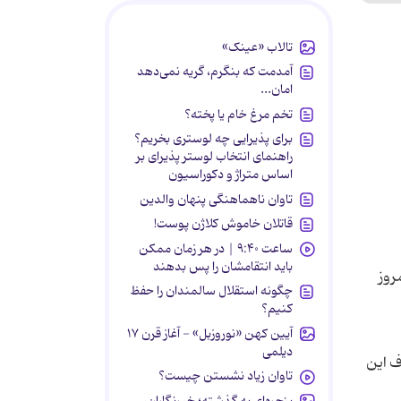
تالاب «عینک»
آمدمت که بنگرم، گریه نمی‌دهد
امان...
تخم مرغ خام یا پخته؟
برای پذیرایی چه لوستری بخریم؟
راهنمای انتخاب لوستر پذیرای بر
اساس متراژ و دکوراسیون
تاوان ناهماهنگی پنهان والدین
قاتلان خاموش کلاژن پوست!
ساعت ۹:۴۰ | در هر زمان ممکن
باید انتقامشان را پس بدهند
روز
چگونه استقلال سالمندان را حفظ
کنیم؟
آیین کهن «نوروزبل» - آغاز قرن ۱۷
دیلمی
ف این
تاوان زیاد نشستن چیست؟
پنجره‌ای به گذشته؛ خبرنگاران،