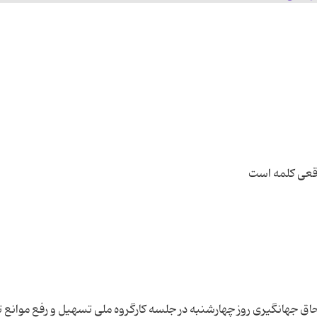
 اسحاق جهانگیری روز چهارشنبه در جلسه کارگروه ملی تسهیل و رفع موانع ت