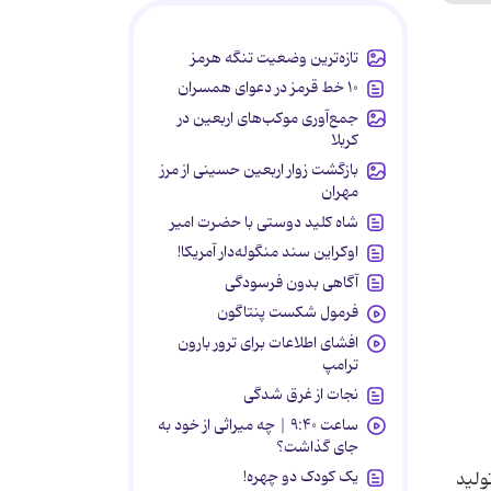
تازه‌ترین وضعیت تنگه هرمز
۱۰ خط قرمز در دعوای همسران
جمع‌آوری موکب‌های اربعین در
کربلا
بازگشت زوار اربعین حسینی از مرز
مهران
شاه کلید دوستی با حضرت امیر
اوکراین سند منگوله‌دار آمریکا!
آگاهی بدون فرسودگی
فرمول شکست پنتاگون
افشای اطلاعات برای ترور بارون
ترامپ
نجات از غرق شدگی
ساعت ۹:۴۰ | چه میراثی از خود به
جای گذاشت؟
یک کودک دو چهره!
ولید