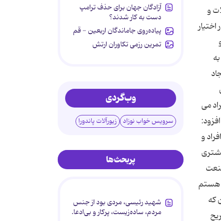
آزادگان جهان برای حذف ترامپ
ت و
دست به کار شدند؟
اختیار
پیاده‌روی جاماندگان اربعین - قم
تمرین رزمی تکاوران ارتش
به
اد
وب‌گردی
اد می
فزود:
سرویس خواب نوزاد
زیورآلات پاندورا
فراد و
یشتری
پربحث‌ها
صنعت
د هستم
 که
شهید رئیسی، مردی بود از جنس
مردم، ساده‌زیست، پرکار و بی‌ادعا.
یح