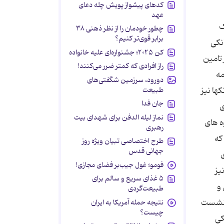
کدهای پیشواز پویش چله دعای
عهد
ک
چطور خودمان را از نظر ذهنی ۳۸
برابر قوی‌تر کنیم؟
انکی
کن ۲۰۲۵؛ جشنواره‌ای علیه خانواده
تامین
راز افرادی که کمتر ضرر می‌کنند!
مه
دورود، سرزمین شگفتی‌های
طبیعت
ها نیز
جان فدا
ی
نماز لیله الدفن برای شهدای بیت
ه های
رهبری
که
طرح اختصاصی تبیان ویژه روز
جهانی قدس
ی
فومو؛ غول جیب‌بر فضای مجازی!
یز
۵ غذای سریع و سالم برای
 و
طبیعت‌گردی
ن نشست
نتیجه حمله آمریکا به ایران
چیست؟
بانکی