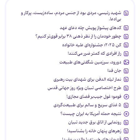
شهید رئیسی، مردی بود از جنس مردم، ساده‌زیست، پرکار و
بی‌ادعا.
کدهای پیشواز پویش چله دعای عهد
چطور خودمان را از نظر ذهنی ۳۸ برابر قوی‌تر کنیم؟
کن ۲۰۲۵؛ جشنواره‌ای علیه خانواده
راز افرادی که کمتر ضرر می‌کنند!
دورود، سرزمین شگفتی‌های طبیعت
جان فدا
نماز لیله الدفن برای شهدای بیت رهبری
طرح اختصاصی تبیان ویژه روز جهانی قدس
فومو؛ غول جیب‌بر فضای مجازی!
۵ غذای سریع و سالم برای طبیعت‌گردی
نتیجه حمله آمریکا به ایران چیست؟
رونمایی از اتاق برق جدید تبیان
زهرهای پنهان خانه را بشناسید!
قهرمان‌های خسته یا والدین مفید!