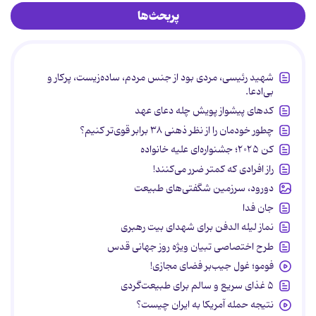
پربحث‌ها
شهید رئیسی، مردی بود از جنس مردم، ساده‌زیست، پرکار و
بی‌ادعا.
کدهای پیشواز پویش چله دعای عهد
چطور خودمان را از نظر ذهنی ۳۸ برابر قوی‌تر کنیم؟
کن ۲۰۲۵؛ جشنواره‌ای علیه خانواده
راز افرادی که کمتر ضرر می‌کنند!
دورود، سرزمین شگفتی‌های طبیعت
جان فدا
نماز لیله الدفن برای شهدای بیت رهبری
طرح اختصاصی تبیان ویژه روز جهانی قدس
فومو؛ غول جیب‌بر فضای مجازی!
۵ غذای سریع و سالم برای طبیعت‌گردی
نتیجه حمله آمریکا به ایران چیست؟