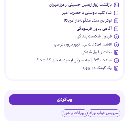
بازگشت زوار اربعین حسینی از مرز مهران
شاه کلید دوستی با حضرت امیر
اوکراین سند منگوله‌دار آمریکا!
آگاهی بدون فرسودگی
فرمول شکست پنتاگون
افشای اطلاعات برای ترور بارون ترامپ
نجات از غرق شدگی
ساعت ۹:۴۰ | چه میراثی از خود به جای گذاشت؟
یک کودک دو چهره!
وب‌گردی
سرویس خواب نوزاد
زیورآلات پاندورا