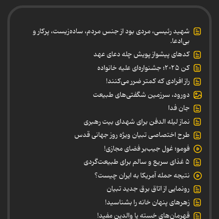
شهید رئیسی، مردی بود از جنس مردم، ساده‌زیست، پرکار و
بی‌ادعا.
کدهای پیشواز پویش چله دعای عهد
کن ۲۰۲۵؛ جشنواره‌ای علیه خانواده
راز افرادی که کمتر ضرر می‌کنند!
دورود، سرزمین شگفتی‌های طبیعت
جان فدا
نماز لیله الدفن برای شهدای بیت رهبری
طرح اختصاصی تبیان ویژه روز جهانی قدس
فومو؛ غول جیب‌بر فضای مجازی!
۵ غذای سریع و سالم برای طبیعت‌گردی
نتیجه حمله آمریکا به ایران چیست؟
رونمایی از اتاق برق جدید تبیان
زهرهای پنهان خانه را بشناسید!
قهرمان‌های خسته یا والدین مفید!