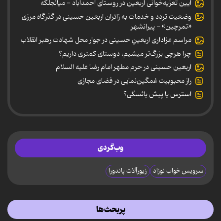
آیین تعزیه‌خوانی اربعین در روستای احمدآباد - میانجلگه
وضعیت تردد و خدمات به زائران اربعین حسینی در گذرگاه مرزی
«تمرچین» - پیرانشهر
مراسم عزاداری اربعینِ حسینی در جوار محل شهادت رهبر انقلاب
چرا هرچی بزرگ‌تر میشیم، دوستای کمتری داریم؟
اربعین حسینی در حرم مطهر امام رضا علیه السلام
راز محبوبیت غمگین‌نمایی در فضای مجازی
استرس یا پیش یائسگی؟
وب‌گردی
سرویس خواب نوزاد
زیورآلات پاندورا
پربحث‌ها