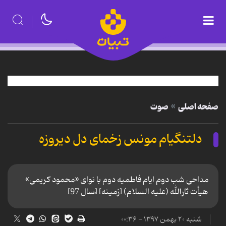
صفحه اصلی
صوت
دلتنگیام مونس زخمای دل دیروزه
مداحی شب دوم ایام فاطمیه دوم با نوای «محمود کریمی»
هيأت ثارالله (عليه‌ السلام) [زمینه] [ُسال 97]
شنبه ۲۰ بهمن ۱۳۹۷ - ۰۰:۳۶