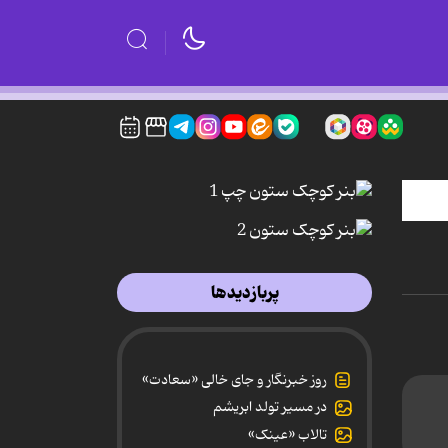
پربازدیدها
روز خبرنگار و جای خالی «سعادت»
در مسیر تولد ابریشم
تالاب «عینک»