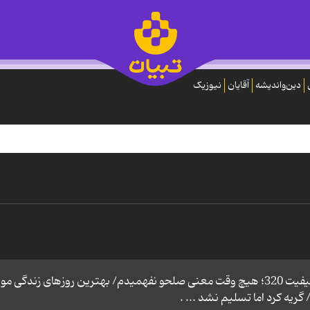
دین‌واندیشه
آقایان
نیوزیک
دانلود آهنگ «آشتی» با صدای سیامک عباسی با کیفیت 320؛ هیچ وقت معنی صلحو نفهمیدم/ بهترین روزهای زندگی مو
یه کرد اما تسلیم نشد ... .