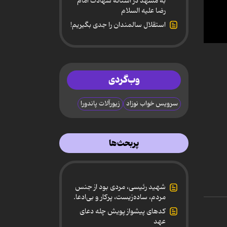
به مشهد در آستانه شهادت امام
رضا علیه السلام
استقلال سالمندان را جدی بگیریم!
0
secon
of
3
وب‌گردی
minut
18
secon
90%
سرویس خواب نوزاد
زیورآلات پاندورا
پربحث‌ها
شهید رئیسی، مردی بود از جنس
مردم، ساده‌زیست، پرکار و بی‌ادعا.
کدهای پیشواز پویش چله دعای
عهد