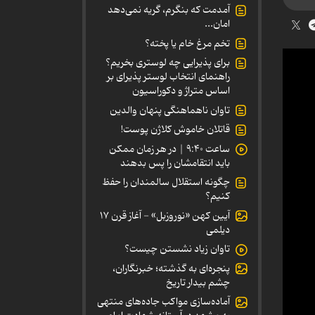
آمدمت که بنگرم، گریه نمی‌دهد
امان...
تخم مرغ خام یا پخته؟
برای پذیرایی چه لوستری بخریم؟
راهنمای انتخاب لوستر پذیرای بر
اساس متراژ و دکوراسیون
تاوان ناهماهنگی پنهان والدین
قاتلان خاموش کلاژن پوست!
ساعت ۹:۴۰ | در هر زمان ممکن
باید انتقامشان را پس بدهند
چگونه استقلال سالمندان را حفظ
کنیم؟
آیین کهن «نوروزبل» - آغاز قرن ۱۷
دیلمی
تاوان زیاد نشستن چیست؟
پنجره‌ای به گذشته؛ خبرنگاران،
چشم بیدار تاریخ
آماده‌سازی مواکب جاده‌های منتهی