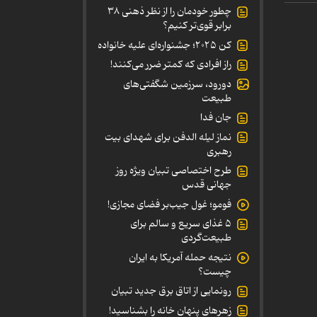
چطور خودمان را از نظر ذهنی ۳۸
برابر قوی‌تر کنیم؟
کن ۲۰۲۵؛ جشنواره‌ای علیه خانواده
راز افرادی که کمتر ضرر می‌کنند!
دورود، سرزمین شگفتی‌های
طبیعت
جان فدا
نماز لیله الدفن برای شهدای بیت
رهبری
طرح اختصاصی تبیان ویژه روز
جهانی قدس
فومو؛ غول جیب‌بر فضای مجازی!
۵ غذای سریع و سالم برای
طبیعت‌گردی
نتیجه حمله آمریکا به ایران
چیست؟
رونمایی از اتاق برق جدید تبیان
زهرهای پنهان خانه را بشناسید!