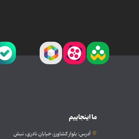
ما اینجاییم
آدرس: بلوار کشاورز، خیابان نادری، نبش