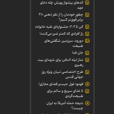
کدهای پیشواز پویش چله دعای
عهد
چطور خودمان را از نظر ذهنی ۳۸
برابر قوی‌تر کنیم؟
کن ۲۰۲۵؛ جشنواره‌ای علیه خانواده
راز افرادی که کمتر ضرر می‌کنند!
دورود، سرزمین شگفتی‌های
طبیعت
جان فدا
نماز لیله الدفن برای شهدای بیت
رهبری
طرح اختصاصی تبیان ویژه روز
جهانی قدس
فومو؛ غول جیب‌بر فضای مجازی!
۵ غذای سریع و سالم برای
طبیعت‌گردی
نتیجه حمله آمریکا به ایران
چیست؟