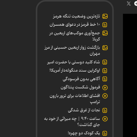
تازه‌ترین وضعیت تنگه هرمز
۱۰ خط قرمز در دعوای همسران
جمع‌آوری موکب‌های اربعین در
کربلا
بازگشت زوار اربعین حسینی از مرز
مهران
شاه کلید دوستی با حضرت امیر
اوکراین سند منگوله‌دار آمریکا!
آگاهی بدون فرسودگی
فرمول شکست پنتاگون
افشای اطلاعات برای ترور بارون
ترامپ
نجات از غرق شدگی
ساعت ۹:۴۰ | چه میراثی از خود به
جای گذاشت؟
یک کودک دو چهره!