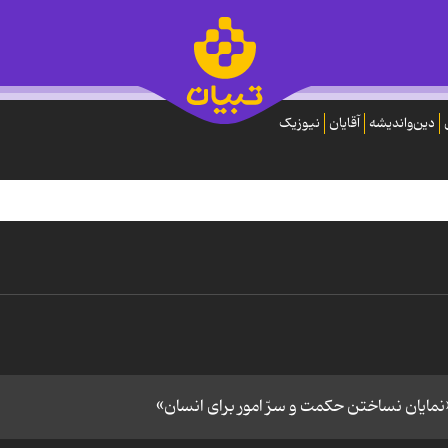
دین‌واندیشه
آقایان
نیوزیک
مایان نساختن حکمت و سرّ امور برای انسان»