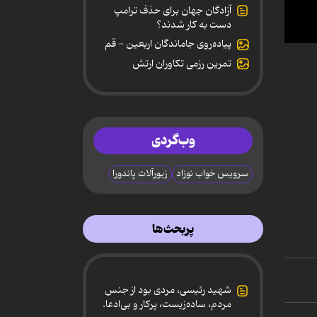
آزادگان جهان برای حذف ترامپ
دست به کار شدند؟
پیاده‌روی جاماندگان اربعین - قم
0
secon
تمرین رزمی تکاوران ارتش
of
1
minut
46
secon
90%
وب‌گردی
سرویس خواب نوزاد
زیورآلات پاندورا
پربحث‌ها
شهید رئیسی، مردی بود از جنس
مردم، ساده‌زیست، پرکار و بی‌ادعا.