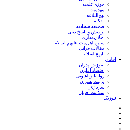
حوزه علمیه
مهدویت
نهج‌البلاغه
احکام
صحیفه سجادیه
پرسش و پاسخ دینی
اخلاق‌مداری
سیره اهل‌بیت علیهم‌السلام
مقالات قرآنی
تاریخ اسلام
آقایان
آموزش پدران
اقتصاد آقایان
روابط زناشویی
تربیت پسران
سربازی
سلامت آقایان
نیوزیک