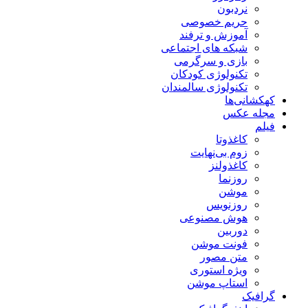
نردبون
حریم خصوصی
آموزش و ترفند
شبکه های اجتماعی
بازی و سرگرمی
تکنولوژی کودکان
تکنولوژی سالمندان
کهکشانی‌ها
مجله عکس
فیلم
کاغذوتا
زوم بی‌نهایت
کاغذولنز
روزنما
موشن
روزنویس
هوش مصنوعی
دوربین
فونت موشن
متن مصور
ویژه استوری
استاپ موشن
گرافیک