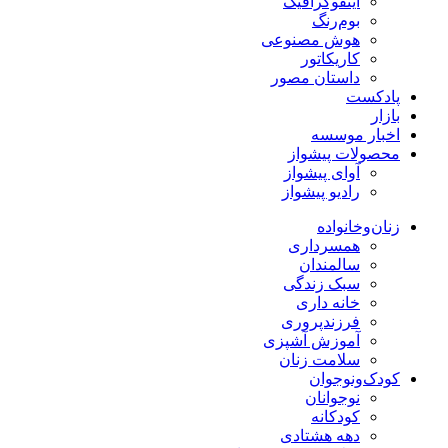
اینفوگرافیک
بوم‌رنگ
هوش مصنوعی
کاریکاتور
داستان مصور
پادکست
بازار
اخبار موسسه
محصولات پیشواز
آوای پیشواز
رادیو پیشواز
زنان‌وخانواده
همسرداری
سالمندان
سبک زندگی
خانه داری
فرزندپروری
آموزش آشپزی
سلامت زنان
کودک‌ونوجوان
نوجوانان
کودکانه
دهه هشتادی