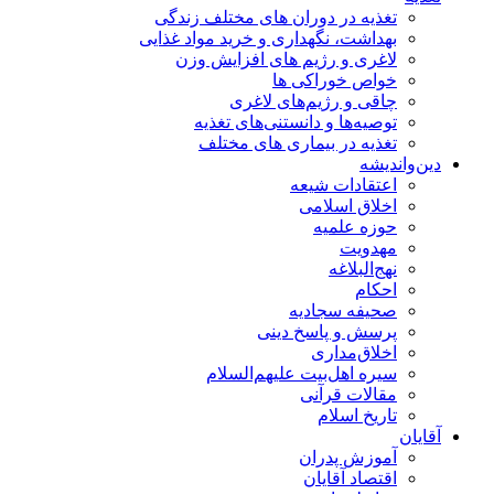
تغذیه در دوران های مختلف زندگی
بهداشت، نگهداری و خرید مواد غذایی
لاغری و رژیم های افزایش وزن
خواص خوراكی ها
چاقی و رژیم‌های لاغری
توصیه‌ها و دانستنی‌های تغذیه
تغذیه در بیماری های مختلف
دین‌واندیشه
اعتقادات شیعه
اخلاق اسلامی
حوزه علمیه
مهدویت
نهج‌البلاغه
احکام
صحیفه سجادیه
پرسش و پاسخ دینی
اخلاق‌مداری
سیره اهل‌بیت علیهم‌السلام
مقالات قرآنی
تاریخ اسلام
آقایان
آموزش پدران
اقتصاد آقایان