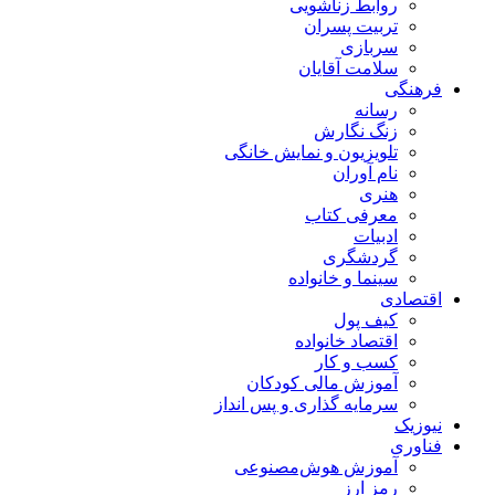
روابط زناشویی
تربیت پسران
سربازی
سلامت آقایان
فرهنگی
رسانه
زنگ نگارش
تلویزیون و نمایش خانگی
نام آوران
هنری
معرفی کتاب
ادبیات
گردشگری
سینما و خانواده
اقتصادی
کیف پول
اقتصاد خانواده
کسب و کار
آموزش مالی کودکان
سرمایه گذاری و پس انداز
نیوزیک
فناوری
آموزش هوش‌مصنوعی
رمز ارز