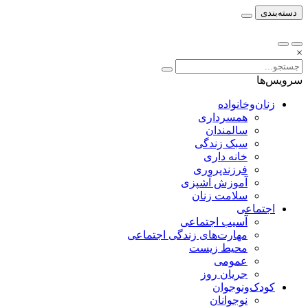
دسته‌بندی
×
سرویس‌ها
زنان‌وخانواده
همسرداری
سالمندان
سبک زندگی
خانه داری
فرزندپروری
آموزش آشپزی
سلامت زنان
اجتماعی
آسیب اجتماعی
مهارت‌های زندگی اجتماعی
محیط زیست
عمومی
جریان روز
کودک‌ونوجوان
نوجوانان