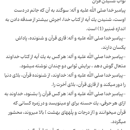
پیامبر خدا صلى اللَّه علیه و آله: سوگند به آن كه جانم در دست
اوست، شنیدن یك آیه از كتاب خدا، اجرش بیشتر از صدقه دادن به
-پیامبر خدا صلى اللَّه علیه و آله: قارى قرآن و شنونده، پاداش
-پیامبر خدا صلى اللَّه علیه و آله: هر كس به یك آیه از كتاب خداوند
-پیامبر خدا صلى اللَّه علیه و آله: خداوند، از شنونده قرآن، بلاى دنیا
-پیامبر خدا صلى اللَّه علیه و آله: هر كس قرآن را بشنود، خداوند به
ازاى هر حرفى، یك حسنه براى او مى‏نویسد و در زمره كسانى كه
قرآن مى‏خوانند و [از درجات و پلّه‏هاى بهشت ] بالا مى‏روند، محشور