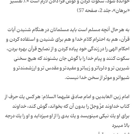
خوانده شود، سکوت کردن و گوش فرا دادن لازم است ».( تفسیر
به هر حال آنچه مسلم است باید مسلمانان در هنگام شنیدن آیات
قرآن، هم به احترام کلام خدا و هم برای شنیدن و استفاده کردن و
احکام الهی را در زندگی خود پیاده کردن و از نصایح قرآن بهره بردن،
سکوت کنند و پیام خدا را با گوش جان بشنوند که هیچ سخنی
شیرین تر و دلرباتر و زیباتر و مفیدتر و مقدس تر و ارزشمندتر و
امام زین العابدین و امام صادق علیهما السلام: هر كس یك حرف از
كتاب خداوند عزّ وجلّ را بدون آن كه بخواند، گوش كند، خداوند
براى او یك نیكى مى‏نویسد و یك بدى را از او مى‏زداید و او را یك درجه