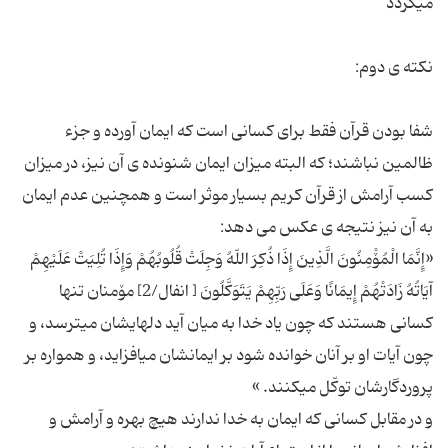
شفا بودن قرآن فقط برای کسانی است که ایمان آورده و جزء
ظالمین نباشند؛ که البته میزان ایمان شنونده ی آن نیز، در میزان
کسب آرامش از قرآن کریم بسیار موثر است و همچنین عدم ایمان
«إِنَّمَا الْمُۆْمِنُونَ الَّذِینَ إِذَا ذُكِرَ اللّهُ وَجِلَتْ قُلُوبُهُمْ وَإِذَا تُلِیَتْ عَلَیْهِمْ
آیَاتُهُ زَادَتْهُمْ إِیمَانًا وَعَلَى رَبِّهِمْ یَتَوَكَّلُونَ [ انفال/2] مۆمنان تنها
كسانى هستند كه چون یاد خدا به میان آید دل‏هایشان مى‏ترسد، و
چون آیات او بر آنان خوانده شود بر ایمانشان مى‏افزاید، و همواره بر
و در مقابل كسانی كه ایمان به خدا ندارند هیچ بهره و آرامش و