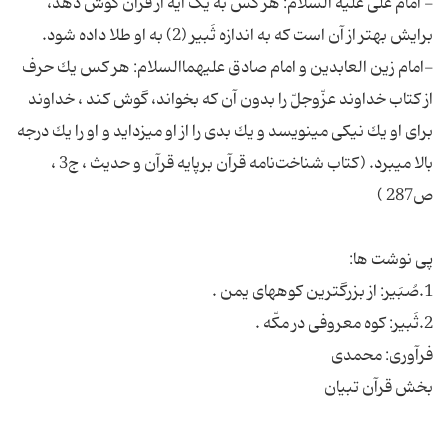
- امام على علیه السلام: هر كس به یک آیه از قرآن گوش دهد،
-امام زین العابدین و امام صادق علیهماالسلام: هر كس یك حرف
از كتاب خداوند عزّوجلّ را بدون آن كه بخواند، گوش كند ، خداوند
براى او یك نیكى مى‏نویسد و یك بدى را از او مى‏زداید و او را یك درجه
بالا مى‏برد. (کتاب شناخت‌نامه قرآن برپایه قرآن و حدیث ، ج3 ،