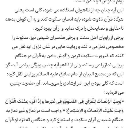
این آیه چنان چه از ظاهرش استفاده می شود، کلی است یعنی
هرگاه قرآن تلاوت شود، باید انسان سکوت کند و به آن گوش بدهد
برخی از راویان اهل سنت و برخی مفسران شیعی نیز، سکوت را
مخصوص نماز می دانند و روایت هایی در شان نزول آیه نقل می
کنند که ضرورت سکوت کردن و گوش دادن به قرآن در هنگام
برپایی نماز را می رساند، ولی از ظاهر آیه چنین ویژگی برنمی آید، گو
این که در مجمع البیان از امام صادق علیه السلام روایتی نقل کرده
است که کلی بودن این امر ارشادی را می‌رساند. آن حضرت چنین
«یَجِبُ الاِنْصاتُ لِلْقُرْآنِ فِى الصَّلوةِوَ فِى غَیْرِها وَ اِذْا قُرِءَ عِنْدَکَ الْقُرْآنُ
وَجَبَ عَلَیْکَ الاِنْصاتُ وَ الاِسْتِماعُ: « واجب است در نماز و غیر نماز به
هنگام شنیدن قرآن سکوت و استماع کرد و هنگامى که نزد تو قرآن