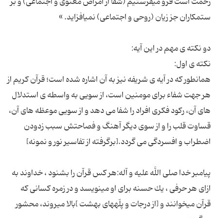
رحمت است فرو مى‏فرستیم (شفا از امراض معنوى و اجتماعى) و بر
همانطور که در آیه ی شریفه نیز به آن اشاره شده است؛ قرآن کریم از
هر جهت شفاء برای مومنین است، از سویی به واسطه ی استدلال
های آن، رکود فکری افراد را شفا می دهد و از سویی موعظه های آن،
قساوت قلب را و از سوی دیگر آهنگ و فصاحتش سبب زدودن
پیامبر خدا صلى اللَّه علیه و آله:هر كس قرآن را بشنود ، خداوند به
ازاى هر حرفى ، یك حسنه براى او مى‏نویسد و در زمره كسانى كه
قرآن مى‏خوانند و [از درجات و پلّه‏هاى بهشت ]بالا مى‏روند، محشور