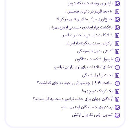
تازه‌ترین وضعیت تنگه هرمز
۱۰ خط قرمز در دعوای همسران
جمع‌آوری موکب‌های اربعین در کربلا
بازگشت زوار اربعین حسینی از مرز مهران
شاه کلید دوستی با حضرت امیر
اوکراین سند منگوله‌دار آمریکا!
آگاهی بدون فرسودگی
فرمول شکست پنتاگون
افشای اطلاعات برای ترور بارون ترامپ
نجات از غرق شدگی
ساعت ۹:۴۰ | چه میراثی از خود به جای گذاشت؟
یک کودک دو چهره!
آزادگان جهان برای حذف ترامپ دست به کار شدند؟
پیاده‌روی جاماندگان اربعین - قم
تمرین رزمی تکاوران ارتش