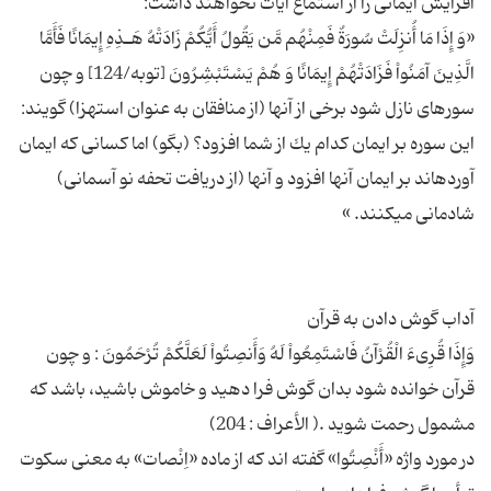
«وَ إِذَا مَا أُنزِلَتْ سُورَةٌ فَمِنْهُم مَّن یَقُولُ أَیُّكُمْ زَادَتْهُ هَـذِهِ إِیمَانًا فَأَمَّا
الَّذِینَ آمَنُواْ فَزَادَتْهُمْ إِیمَانًا وَ هُمْ یَسْتَبْشِرُونَ [توبه/124] و چون
سوره‏اى نازل شود برخى از آنها (از منافقان به عنوان استهزا) گویند:
این سوره بر ایمان كدام یك از شما افزود؟ (بگو) اما كسانى كه ایمان
آورده‏اند بر ایمان آنها افزود و آنها (از دریافت تحفه نو آسمانى)
وَإِذَا قُرِىءَ الْقُرْآنُ فَاسْتَمِعُواْ لَهُ وَأَنصِتُواْ لَعَلَّكُمْ تُرْحَمُونَ : و چون
قرآن خوانده شود بدان گوش فرا دهید و خاموش باشید، باشد كه
در مورد واژه «أَنْصِتُوا» گفته اند که از ماده «اِنْصات» به معنى سکوت