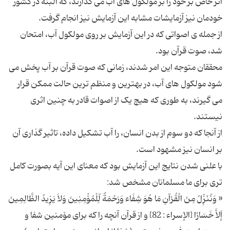
اثر خاص بر خود را بر مولکول های آب می گذارند، که البته در کشور
از جمله ی اصواتی که در این آزمایش بر روی مولکول آب، امتحان
محققان متوجه این امر شدند، زمانی که صوت قرآن بر آب پخش می
شود مولکول های آب، در بهترین و منظم ترین حالت ممکن قرار
می گیرند، به طوری که هیچ یک از اصوات قادر به چنین اثری
از آنجا که دو سوم از بدن انسان، را آب تشکیل داده، تاثیر گذاری آن
با علنی شدن نتایج این آزمایش بود که معنای این آیه بصورت کامل
« وَنُنَزِّلُ مِنَ الْقُرْآنِ مَا هُوَ شِفَاء وَرَحْمَةٌ لِّلْمُۆْمِنِینَ وَلاَ یَزِیدُ الظَّالِمِینَ
إَلاَّ خَسَارًا [الإسراء : 82] و از قرآن آنچه را كه براى مۆمنین شفا و