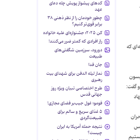
کدهای پیشواز پویش چله دعای
عهد
چطور خودمان را از نظر ذهنی ۳۸
برابر قوی‌تر کنیم؟
کن ۲۰۲۵؛ جشنواره‌ای علیه خانواده
راز افرادی که کمتر ضرر می‌کنند!
‌ای که
دورود، سرزمین شگفتی‌های
طبیعت
جان فدا
نماز لیله الدفن برای شهدای بیت
رده که رئیس کمیسون
رهبری
ل 92 را به صلاح ندانست و گفت:
طرح اختصاصی تبیان ویژه روز
جهانی قدس
اد
فومو؛ غول جیب‌بر فضای مجازی!
۵ غذای سریع و سالم برای
حران
طبیعت‌گردی
لس
نتیجه حمله آمریکا به ایران
چیست؟
ستیم