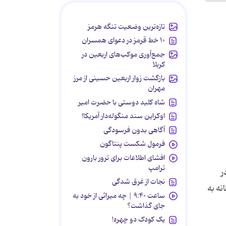
تازه‌ترین وضعیت تنگه هرمز
۱۰ خط قرمز در دعوای همسران
جمع‌آوری موکب‌های اربعین در
کربلا
بازگشت زوار اربعین حسینی از مرز
مهران
شاه کلید دوستی با حضرت امیر
اوکراین سند منگوله‌دار آمریکا!
آگاهی بدون فرسودگی
فرمول شکست پنتاگون
افشای اطلاعات برای ترور بارون
ترامپ
ر
نجات از غرق شدگی
نه به
ساعت ۹:۴۰ | چه میراثی از خود به
جای گذاشت؟
یک کودک دو چهره!