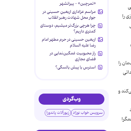
«تمرچین» - پیرانشهر
ی
مراسم عزاداری اربعینِ حسینی در
ی را
جوار محل شهادت رهبر انقلاب
چرا هرچی بزرگ‌تر میشیم، دوستای
کمتری داریم؟
اربعین حسینی در حرم مطهر امام
رضا علیه السلام
راز محبوبیت غمگین‌نمایی در
فضای مجازی
مان را
استرس یا پیش یائسگی؟
داتی
‌كند و
وب‌گردی
سرویس خواب نوزاد
زیورآلات پاندورا
مگرا