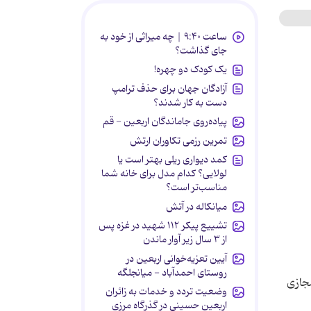
ساعت ۹:۴۰ | چه میراثی از خود به
جای گذاشت؟
یک کودک دو چهره!
آزادگان جهان برای حذف ترامپ
دست به کار شدند؟
پیاده‌روی جاماندگان اربعین - قم
تمرین رزمی تکاوران ارتش
کمد دیواری ریلی بهتر است یا
لولایی؟ کدام مدل برای خانه شما
مناسب‌تر است؟
میانکاله در آتش
تشییع پیکر ۱۱۲ شهید در غزه پس
از ۳ سال زیر آوار ماندن
آیین تعزیه‌خوانی اربعین در
روستای احمدآباد - میانجلگه
جازی
وضعیت تردد و خدمات به زائران
اربعین حسینی در گذرگاه مرزی