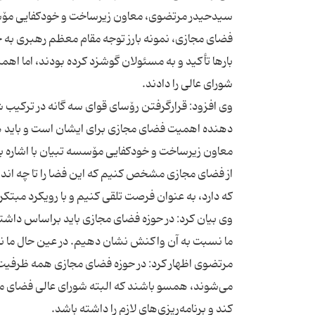
سیدحیدر مرتضوی، معاون زیرساخت و خودكفایی مۆسسه 
فضای مجازی، نمونه بارز توجه مقام معظم رهبری به ح
بارها تأكید و به مسئولان گوشزد كرده بودند، اما اه
وی افزود: قرارگرفتن رۆسای قوای سه گانه در تركیب 
معاون زیرساخت و خودكفایی مۆسسه تبیان با اشاره به
از فضای مجازی مشخص كنیم كه این فضا را تا چه اندازه 
وی بیان كرد: در حوزه فضای مجازی باید براساس داشت
مرتضوی اظهار كرد: در حوزه فضای مجازی همه ظرفیت‌ها
می‌شوند، همسو باشند كه البته شورای عالی فضای م