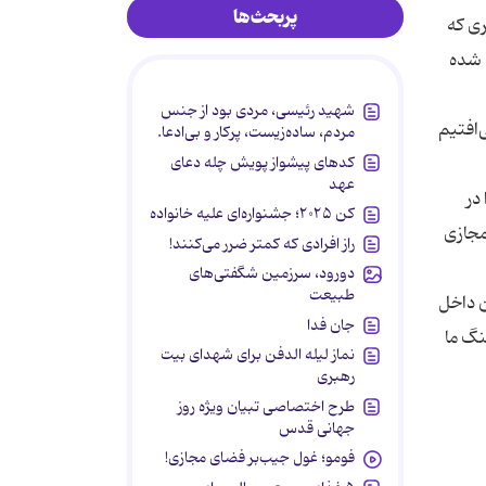
پربحث‌ها
ری كه
د شده
شهید رئیسی، مردی بود از جنس
‌افتیم
مردم، ساده‌زیست، پرکار و بی‌ادعا.
کدهای پیشواز پویش چله دعای
عهد
در
کن ۲۰۲۵؛ جشنواره‌ای علیه خانواده
مجازی
راز افرادی که کمتر ضرر می‌کنند!
دورود، سرزمین شگفتی‌های
طبیعت
ن داخل
جان فدا
نگ ما
نماز لیله الدفن برای شهدای بیت
رهبری
طرح اختصاصی تبیان ویژه روز
جهانی قدس
فومو؛ غول جیب‌بر فضای مجازی!