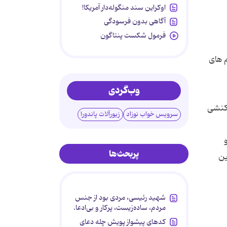
اوکراین سند منگوله‌دار آمریکا!
آگاهی بدون فرسودگی
فرمول شکست پنتاگون
م های
وب‌گردی
اکنشی
سرویس خواب نوزاد
زیورآلات پاندورا
پربحث‌ها
ین
شهید رئیسی، مردی بود از جنس
مردم، ساده‌زیست، پرکار و بی‌ادعا.
کدهای پیشواز پویش چله دعای