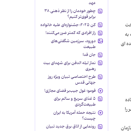
عهد
چطور خودمان را از نظر ذهنی ۳۸
برابر قوی‌تر کنیم؟
خت
کن ۲۰۲۵؛ جشنواره‌ای علیه خانواده
راز افرادی که کمتر ضرر می‌کنند!
به
دورود، سرزمین شگفتی‌های
ده ای
طبیعت
جان فدا
نماز لیله الدفن برای شهدای بیت
رهبری
طرح اختصاصی تبیان ویژه روز
جهانی قدس
فومو؛ غول جیب‌بر فضای مجازی!
۵ غذای سریع و سالم برای
ده
طبیعت‌گردی
 را
نتیجه حمله آمریکا به ایران
چیست؟
رونمایی از اتاق برق جدید تبیان
زمان