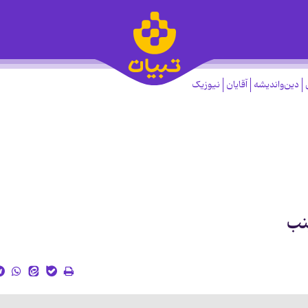
دین‌واندیشه
آقایان
نیوزیک
نب