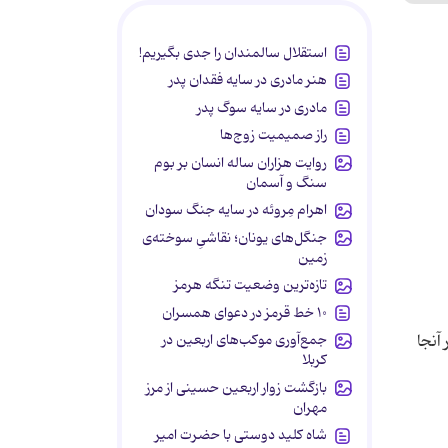
استقلال سالمندان را جدی بگیریم!
هنر مادری در سایه‌ فقدان پدر
مادری در سایه سوگ پدر
راز صمیمیت زوج‌ها
روایت هزاران ساله انسان بر بوم
سنگ و آسمان
اهرام مِروئه در سایه جنگ سودان
جنگل‌های یونان؛ نقاشیِ سوخته‌ی
زمین
تازه‌ترین وضعیت تنگه هرمز
۱۰ خط قرمز در دعوای همسران
جمع‌آوری موکب‌های اربعین در
آنجا
کربلا
بازگشت زوار اربعین حسینی از مرز
مهران
شاه کلید دوستی با حضرت امیر