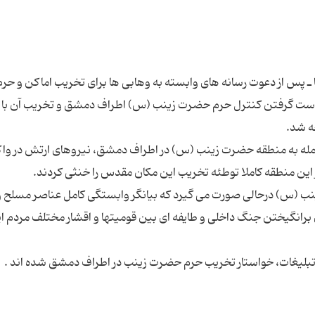
نا ـ پس از دعوت رسانه های وابسته به وهابی ها برای تخریب اماکن و حر
ست گرفتن کنترل حرم حضرت زینب (س) اطراف دمشق و تخریب آن با
 حمله به منطقه حضرت زینب (س) در اطراف دمشق، نیروهای ارتش در و
ب (س) درحالی صورت می گیرد که بیانگر وابستگی کامل عناصر مسلح و
 برانگیختن جنگ داخلی و طایفه ای بین قومیتها و اقشار مختلف مردم ا