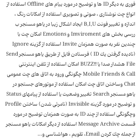
فوری به دیگر ID ها و توضیح در مورد ییام های Offline استفاده از
انواع چت نوشتاری ، صوتی و تصویری استفاده از امكانات رنگ ،
اندازه و تغییر فونت B,I,U ایجاد اشكال زیبا در یاهو مسنجر ب
ررسی بخش های Imviroment و Emotions امكان چت با
چندین نفر به صورت همزمان Invite استفاده از گزینه Ignore
(نادیده گرفتن یك ID ) فرستادن فایل از طریق یاهو مسنجر Send
File هشدار صدا یا !!!BUZZ امكان استفاده از تلفن اینترنتی
Mobile Friends & Call چگونگی ورود به اتاق های چت عمومی
Chat وساختن اتاق چت امكان استفاده از موتورهای جستجو در
یاهو مسنجر Search تغییر وضعیت یا استفاده از پیامهای Status
و توضیح در مورد گزینه Invisible (نامرئی شدن) ساختن Profile
وچگونگی استفاده از چند ID به صورت همزمان توضیح در مورد
قسمت Message Archive استفاده از دیگر امكانات یاهو مسنجر
از جمله چك كردن Email، تقویم ، هواشناسی و...