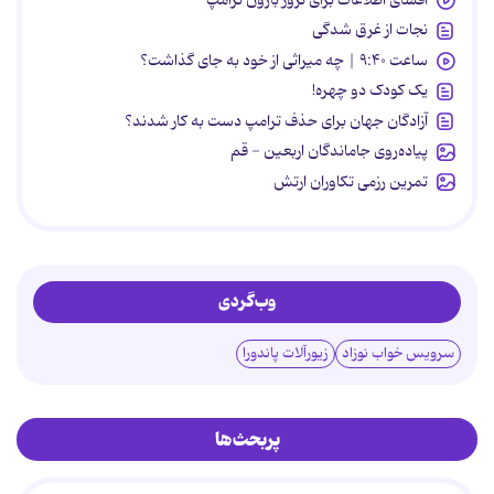
نجات از غرق شدگی
ساعت ۹:۴۰ | چه میراثی از خود به جای گذاشت؟
یک کودک دو چهره!
آزادگان جهان برای حذف ترامپ دست به کار شدند؟
پیاده‌روی جاماندگان اربعین - قم
تمرین رزمی تکاوران ارتش
وب‌گردی
سرویس خواب نوزاد
زیورآلات پاندورا
پربحث‌ها