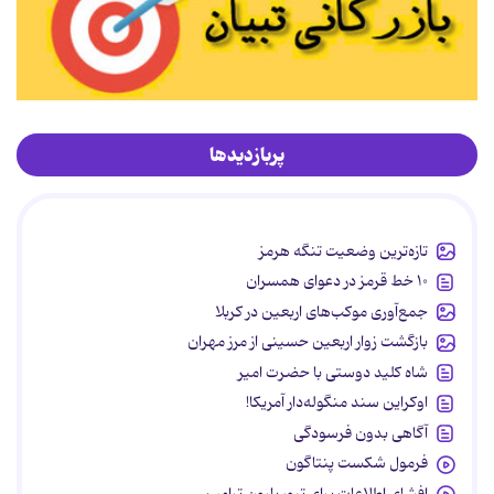
پربازدیدها
تازه‌ترین وضعیت تنگه هرمز
۱۰ خط قرمز در دعوای همسران
جمع‌آوری موکب‌های اربعین در کربلا
بازگشت زوار اربعین حسینی از مرز مهران
شاه کلید دوستی با حضرت امیر
اوکراین سند منگوله‌دار آمریکا!
آگاهی بدون فرسودگی
فرمول شکست پنتاگون
افشای اطلاعات برای ترور بارون ترامپ