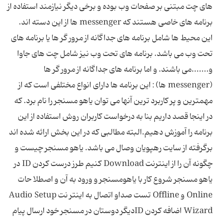
های چت مبتنی بر صفحات وب بوده و برخی دیگر نیازمند استفاده از
برنامه های خاصی هستند كه messenger ها از این دسته اند.
این محیط ها شامل برنامه های جداگانه از مرور گر ها یا برنامه های
تحت وب می باشد. برنامه های تحت وب نیز شامل چت های جاوا
و.......می باشند. و اما برنامه های جداگانه از مرور گر ها
(messenger ها) : این برنامه ها دارای انواع مختلفی است كه از
مهمترین و پر كاربرد ترین آنها می توان یاهو مسنجر را نام برد. كه
در اینجا قصد داریم بنا به درخواست كاربران روش استفاده از این
برنامه را آموزش دهیم.البته مطالبی كه در این بخش ارائه شده اند
برگرفته از سایت رهپویان وصال می باشد. یاهو مسنجر چیست و
چگونه آن را از اینترنت Download كنیم طرز درست كردن ID در
یاهو مسنجر شروع كار با یاهومسنجر و ورود به آن و اصطلا حات
Online و Offline تست صداو اتصال به اینتر نت Audio Setup
Wizard اضافه كردن IDدیگر دوستان در مسنجر خود ارسال پیام