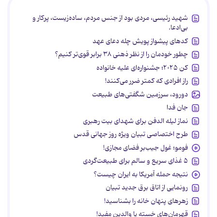
شهید رئیسی، مردی بود از جنس مردم، ساده‌زیست، پرکار و
بی‌ادعا.
کدهای پیشواز پویش چله دعای عهد
چطور خودمان را از نظر ذهنی ۳۸ برابر قوی‌تر کنیم؟
کن ۲۰۲۵؛ جشنواره‌ای علیه خانواده
راز افرادی که کمتر ضرر می‌کنند!
دورود، سرزمین شگفتی‌های طبیعت
جان فدا
نماز لیله الدفن برای شهدای بیت رهبری
طرح اختصاصی تبیان ویژه روز جهانی قدس
فومو؛ غول جیب‌بر فضای مجازی!
۵ غذای سریع و سالم برای طبیعت‌گردی
نتیجه حمله آمریکا به ایران چیست؟
رونمایی از اتاق برق جدید تبیان
زهرهای پنهان خانه را بشناسید!
قهرمان‌های خسته یا والدین مفید!