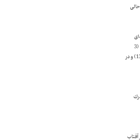
حالی
ای
پیشرفتهای كشاورزی و دامداری قبل از ظهور نسبت به بعد از آن چیزی محسوب نمی‌شوند در روایت است كه كشاورز از هر من (3
كیلو) صد من محصول بدست می‌آورد و در هر سنبلی صد دانه عمل ‌می‌آید و خداوند برای هر كس كه اراده كند زیادتر می‌كند(13) و در
درك
 آفتاب