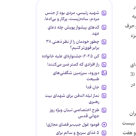
ر
شهید رئیسی، مردی بود از جنس
ـ علیه
مردم، ساده‌زیست، پرکار و بی‌ادعا.
 دو حرف
کدهای پیشواز پویش چله دعای
عهد
ده را بیرون آورده و در میان مردم منتشر می‌سازد و بدین سال مجموعه 27 جزء
چطور خودمان را از نظر ذهنی ۳۸
برابر قوی‌تر کنیم؟
کن ۲۰۲۵؛ جشنواره‌ای علیه خانواده
راز افرادی که کمتر ضرر می‌کنند!
ای
دورود، سرزمین شگفتی‌های
پیشرفتهای كشاورزی و دامداری قبل از ظهور نسبت به بعد از آن چیزی محسوب نمی‌شوند در روایت است كه كشاورز از هر من (3
طبیعت
در
جان فدا
نماز لیله الدفن برای شهدای بیت
رهبری
طرح اختصاصی تبیان ویژه روز
بران
جهانی قدس
، بیست
فومو؛ غول جیب‌بر فضای مجازی!
 و هفت
۵ غذای سریع و سالم برای