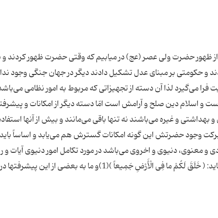
از ظهور حضرت ولی عصر (عج) در میابیم که وقتی حضرت ظهور كردند و با
ردند و حكومتی بر مبنای عدل تشكیل دادند دیگر در جهان جنگی وجود ندار
ت فرا می‌گیرد لذا آن دسته از تجهیزاتی كه مربوط به امور نظامی می‌باشد
نیست و اسلام دین صلح و آرامش است امّا دسته دیگر از امكانات و پیشرفته
هداشتی و غیره می‌باشند نه تنها باقی می‌مانند و بیش از آنها استفاده
به بركت وجود حضرتش این گونه امكانات گسترش هم می‌یابد و اساساً باید
 و معنوی، دنیوی و اخروی می‌باشد در مورد تكامل امور دنیوی آیات و رو
فراوانی داریم مثل اینكه خداوند در قرآن كریم می‌فرماید: ( خَلَقَ لَكُمْ ما فِی الْأَرْضِ جَمِیعاً )(1)و ما به بعضی از ای