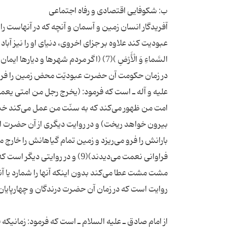
آفریدگار انسان زمین و آسمان و آنچه كه در آنهاست را
عبودیت كند علاوه بر جزای اخروی، دنیای او را نیز آباد می‌كند كه فرم
السَّماءِ وَ الْأَرْضِ )(7) (اگر مردم شهر
در زمان حكومت آن حضرت عبودیّت محض زمین را فرا می‌گی
امت من ظهور می‌كند كه به سنّت من عمل می‌كند خداون
بیرون خواهد ریخت) و در روایت دیگری از آن حضرت ا
بارانش را فرو می‌ریزد و زمین تمام گیاهانش را خارج می‌
از امام صادق ـ علیه السلام ـ است كه فرمود: زمانیكه