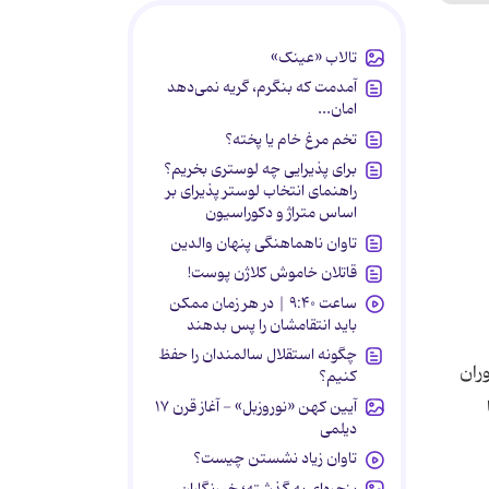
تالاب «عینک»
آمدمت که بنگرم، گریه نمی‌دهد
امان...
تخم مرغ خام یا پخته؟
برای پذیرایی چه لوستری بخریم؟
راهنمای انتخاب لوستر پذیرای بر
اساس متراژ و دکوراسیون
تاوان ناهماهنگی پنهان والدین
قاتلان خاموش کلاژن پوست!
ساعت ۹:۴۰ | در هر زمان ممکن
باید انتقامشان را پس بدهند
چگونه استقلال سالمندان را حفظ
ران
کنیم؟
آیین کهن «نوروزبل» - آغاز قرن ۱۷
دیلمی
تاوان زیاد نشستن چیست؟
پنجره‌ای به گذشته؛ خبرنگاران،