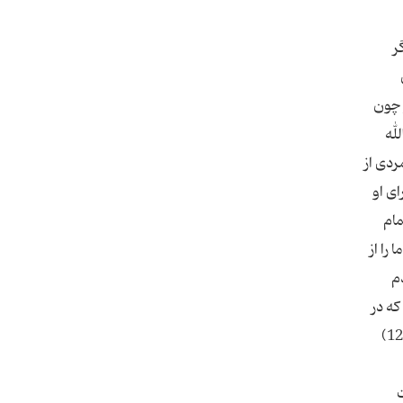
ر
 و چون
لله
ن امتی یعمل بسنّتی ینزل الله له البركه من السماء و تخرج له الارض بركاتها )(8) (مردی از
ای او
مام
را از
حضرت به مردم
 می‌گیرد كه در
ت