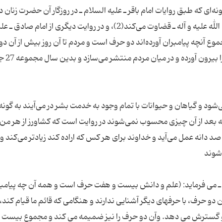
ه‌ای كه طبق روایات امام باقر ـ علیه السلام ـ در روزگار آن حضرت زنان د
خانه‌هایشان به طریق كتاب خدا و سنت پیامبر ـ صلّی الله علیه و آله ـ قضاوت می‌كند(2)، و در روایت دیگری از امام صادق 
دند: دانش 27 حرف است و مجموع آنچه پیامبران آورده‌اند دو حرف است و مردم تا آن روز بیش از آن
را نمی‌دانند و چون قائم قیام كند 25 حرف باقیمان
د و گیاهان و حیوانات با تمام وجود به خدمت بشر در می‌آیند به گونه‌
انه عمل ‌می‌آید و خداوند برای هر كس كه اراده كند زیادتر می‌كند و 
وجه داشت كه امام صادق ـ علیه‎ السلام ـ می فرماید: (علم و دانش بیست و هفت حرف است و همه آن چه پیام
آن دو حرف، با حرفهای دیگر آشنایی ندارند و هنگامی كه قائم ما قیام كند
شر و گسترش می دهد. وآن دو حرف را نیز ضمیمه می كند و مجموع بیست