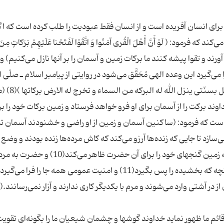
 برای انسان آفریده است و از انسان فقط عبودیت را طلب كرده است كه اگ
ود: ( لَوْ أَنَّ أَهْلَ الْقُرى آمَنُوا وَ اتَّقَوْا لَفَتَحْنا عَلَیْهِمْ بَرَكاتٍ مِنَ
ها و دیارها ایمان آورند و تقوا پیشه كنند ما بركات زمین و آسمان را بر آنها نازل می‌كنیم)
رد این وعده الهی مُحَقَّق می‌شود در روایتی از پیامبر اسلام ـ صلّی ا
علیه و آله ـ است كه فرمود: (یخرج رجل م
د بركت را از آسمان برای او فرو خواهد فرستاد و زمین بركات خود را بر
ست كه فرمود: (ساكنین آسمان و زمین از او راضی و خشنودند آسمان ت
سازد تا جایی كه زنده‌ها آرزو می‌كند كه كاش مرده‌ها زنده بودند و وضع ما 
فراوانی نعمت می‌دیدند)(9) و در روایتی دیگر است كه زمین گنجهای خود را برای آن حضرت ظاهر می‌كند(10) و 
مشت مشت عطا می‌كند بدون اینكه آنها را شمارد یا آنچه كه بخشیده را پس بگیرد(11) و امنیت عمومی همه جا را فرا
 قائم ما ظهور نماید خداوند گوشها و چشمان شیعیان ما را بگونه‌ای تقوی