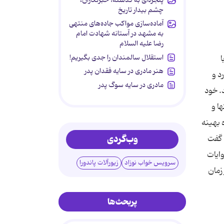
چشم بیدار تاریخ
آماده‌سازی مواکب جاده‌های منتهی
به مشهد در آستانه شهادت امام
رضا علیه السلام
استقلال سالمندان را جدی بگیریم!
هنر مادری در سایه‌ فقدان پدر
د و
مادری در سایه سوگ پدر
. خود
ا و
 بهینه
وب‌گردی
 گفت
ایات
سرویس خواب نوزاد
زیورآلات پاندورا
ن پیشرفتها در زمان
پربحث‌ها