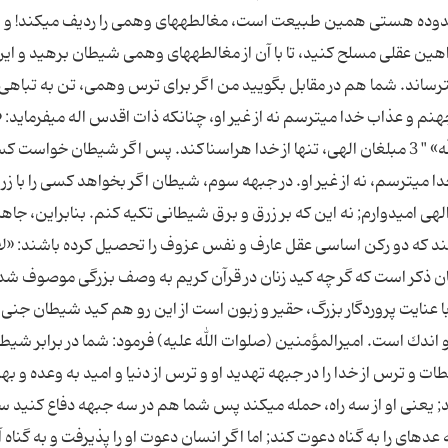
دوده هستى همین طبیعت است، مغالطه‏هاى وهمى را ردیف مى‏كند! و ش
اهین عقلى مسلح كنید، تا با آن از مغالطه‏هاى وهمى شیطان برهید و این
ى‏ترساند. شما هم در مقابل بگویید من اگر براى ترس وهمى، تن به تباهى
م و عذاب خدا مى‏ترسم نه از غیر او، چنانكه ذات اقدس اله مى‏فرماید: 
یبلغون رسالات الله و یخشونه و لا یخشون احدا الا الله‏» " 3 مبلغان الهى، تنها از خدا هراسناكند. پس اگر شیطان خواس
دا مى‏ترسم، نه از غیر او. در جبهه سوم، شیطان اگر بخواهد كسى را با زر
 امیدوارم; نه این كه بر زرق و برق شیطانى تكیه كنم. بنابراین، جاهل
ند كه دو ركن اساسى عقل عارف و نفس عزوف را تحصیل كرده باشند: «لا 
ه سبحانه الا عقل عارف و نفس عزوف‏» " 4 شایان ذكر است كه گر چه كید زنان در قرآن كریم به وصف بزرگى موصوف شد
 عظیمى در قیاس با عنایت پروردگار بزرگ، حقیر و زبون است از این رو هم كید شیطان جن
ندك است. امیرالمؤمنین (صلوات الله علیه) فرمود: شما در برابر شیط
ات و ترس از خدا را در جبهه تهدید او و ترس از دنیا و امید به وعده و 
; یعنى او از سه راه، حمله مى‏كند پس شما هم در سه جبهه دفاع كنید سر
ى را به گناه دعوت كند; اما اگر انسان دعوت او را پذیرفت و به گناه آ