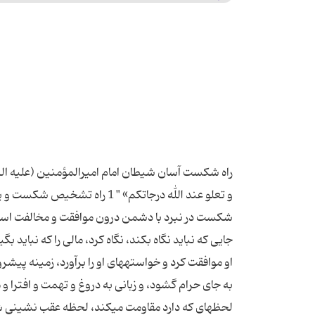
راه شکست آسان شیطان امام امیرالمؤمنین (علیه السلا
و تعلو عند الله درجاتكم‏» " 
شكست در نبرد با دشمن درون موافقت و مخالفت است. ا
جایى كه نباید نگاه بكند، نگاه كرد، مالى را كه نباید بگی
او موافقت كرد و خواسته‏هاى او را برآورد، زمینه پیش
به جاى حرام گشود، و زبانى به دروغ و تهمت و افترا
لحظه‏اى كه دارد مقاومت مى‏كند، لحظه عقب نشینى شیط