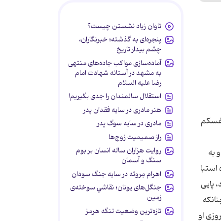
تاوان زیاد نشستن چیست؟
پنجره‌ای به گذشته؛ خبرنگاران،
چشم بیدار تاریخ
آماده‌سازی مواکب جاده‌های منتهی
به مشهد در آستانه شهادت امام
رضا علیه السلام
استقلال سالمندان را جدی بگیریم!
هنر مادری در سایه‌ فقدان پدر
نفسكم
مادری در سایه سوگ پدر
راز صمیمیت زوج‌ها
روایت هزاران ساله انسان بر بوم
 به
سنگ و آسمان
است‏با
اهرام مِروئه در سایه جنگ سودان
، پایى
جنگل‌های یونان؛ نقاشیِ سوخته‌ی
زمین
نانكه
تازه‌ترین وضعیت تنگه هرمز
وزى او