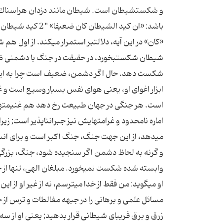
و شكست‏شیطان است. شیطان مانند دزدان هراسناك به 
باشد: «ان كید ال
«كان‏» در این آیه، دلالت‏بر استمرار مى‏كند. از اول 
شیطان شكست‏بخورد، در حقیقت در جنگ با دشمنى ض
شكست دهد. حال اگر دشمن، ضعیف است چرا به این نب
ابزار اغواى او، یعنى هواى نفس بسیار وسیع است و غ
است. هر جنگى در جهان طبیعت رخ دهد هم غنیمتها
اماره نامحدود و غرامتهایش نیز جبران‏ناپذیر است; زیرا
مى‏دهد، از این جهت جنگ، جنگ اكبر است و براى ا
و گرنه به لحاظ دشمن اگر سنجیده شود، جنگ، بزرگى 
وابسته شده شكست نمى‏خورد. مبلغان الهى، تنها از 
او مى‏گوید: من فقط از خدا مى‏ترسم، نه از غیر او از ا
مسائل علمى و برهانى را در جبهه مغالطات و ترس از خدا
زرق و برق فریباى شیطانى قرار بدهید; یعنى او از سه