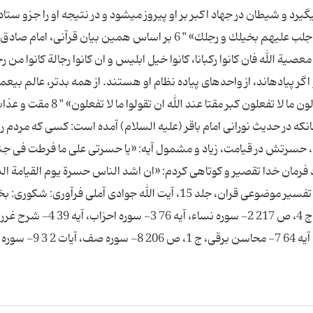
رد و شیطان در جهاد اكبر بر او پیروز مى‏شود و در نتیجه او را جزو ستاد
سپاه خود قرار مى‏دهد; چنانكه در قرآن آمده است: «و اجلب علیهم بخیلك و رجلك‏» " 6 بر اساس همین بیان قرآنى، 
معصیة الله فان كانوا ركبانا، كانوا خیل ابلیس و ان كانوا رجالة كانوا من رج
 اگر پیاده‏اند، از واحدهاى پیاده نظام او هستند. از همه بدتر، عالم بى‏عم
است; قرآن كریم مى‏فرماید: «یا ایها الذین آمنوا لم تقولون ما لا تفعلون كبر مقتا عند الله
كه در حدیث نورانى امام باقر (علیه السلام) آمده است: كسى كه مردم را 
، حسرتش در قیامت، زیاد و مشمول آیه: «یا حسرتى على ما فرطت فى ج
در مورد فرمان خدا تقصیر و كوتاهى كردم: «ان اشد الناس حسرة یوم القیامة ال
وصفوا العدل ثم خالفوه و هو قول الله...» " 10 منبع: تفسیر موضوعی قران، جلد 15، آیت الله جوادی آملی فرآوری: 
نهج البلاغه تبیان پی نوشت ها: 1-1شرح غررالحكم، ج 4، ص 217 2- سوره نساء،
ج 6، ص 427 5- سوره یوسف، آیه 28 6- سوره اسراء، آیه 64 7- محاسن برقى، ج 1،