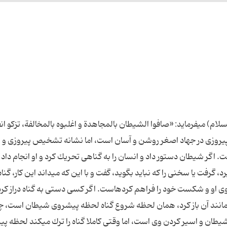
م) مى‏فرماید: «صافوا الشیطان بالمجاهدة و اغلبوه بالمخالفة، تزكو ا
1 راه تشخیص شكست و پیروزى در جهاد اصغر روشن و آسان است، اما نشانه تشخیص پیروزى و
گر شیطان دستور داد و انسان را به گناهى تحریك كرد و او انجام داد و
رد، گرفت‏ یا سخنى را كه نباید بگوید، گفت و با این كه مى‏داند این كار، گناه 
روى او و شكست ‏خود را فراهم كرده‏است. اگر كسى دستى به گناه دراز كرد
 و مانند آن باز كرد، همان لحظه شروع گناه لحظه پیشروى شیطان است، چ
ان و اسیر كردن وى است، اما وقتى كاملا گناه را ترك مى‏كند لحظه پیر