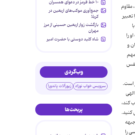
۱۰ خط قرمز در دعوای همسران
 مقاوم
جمع‌آوری موکب‌های اربعین در
را تعبیر
کربلا
بازگشت زوار اربعین حسینی از مرز
ا
مهران
 را
شاه کلید دوستی با حضرت امیر
ن و
مهم
نفس
وب‌گردی
 است.
سرویس خواب نوزاد
زیورآلات پاندورا
الهى
ب كند،
پربحث‌ها
ى كنید.
جبهه
ى را