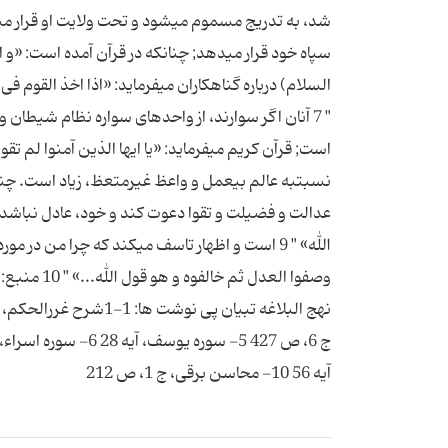
شد، به تدریج مسموم مى‏شود و تحت ولایت او قرار مى‏گی
السلام) درباره گناهكاران مى‏فرماید: «اذا اخذ القوم فی 
" 7 آنان اگر سوارند، از واحدهاى سواره نظام شیطان و
نسبت‏به عالم بى‏عمل و واعظ غیرمتعظ، زیاد است. چنان
عدالت و فضیلت و تقوا دعوت كند و خود، عادل نباشد
الله‏» " 9 است و اظهار تاسف مى‏كند كه چرا من 
آیه 56 10- محاسن برقى، ج 1، ص 212