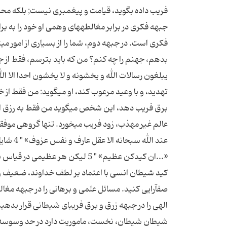
فریب داده بگوید، قیامت و پیغمبرى نیست; بلكه مح
جبهه فكرى در برابر مغالطه‏هاى وهمى او خود را به بر
فكرى است. در جبهه دوم، شما را از بسیارى از امور م
بدهم، جهنم را چه كنم؟ من كه باید بترسم، فقط از جهن
تهدید، و با وعید مرعوب كند، او مى‏گوید: من فقط از خ
برق فریب دهد، این شخص مى‏گوید من فقط به رزق الهى
عالم غیر مهذب، زود فریب مى‏خورد. تنها گروهى موفق
عند الل
«...ان كیدكن عظیم‏» " 5 لیكن هر
كید شیطان انسى با اعتماد بر لطف خداوند، ضعیف و ا
صف‏آرایى كنید. مسائل علمى و برهانى را در جبهه مغالط
الهى را در جبهه زرق و برق فریباى شیطانى قرار بدهید
شیطان شیطان، نخست، ماموریت دارد در حد وسوسه عده‏ا