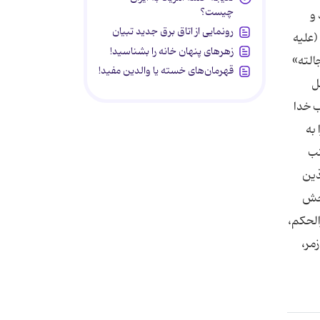
چیست؟
 و
رونمایی از اتاق برق جدید تبیان
امام صادق (علیه
زهرهای پنهان خانه را بشناسید!
الته‏»
قهرمان‌های خسته یا والدین مفید!
ل
 ان تقولوا ما لا تفعلون‏» " 8 مقت و عذاب خدا
به
نب
ذین
شکوری: بخش
 آیه 76 3- سوره احزاب، آیه 39 4- شرح غررالحكم،
 ص 206 8- سوره صف، آیات 2 3 9- سوره زمر،