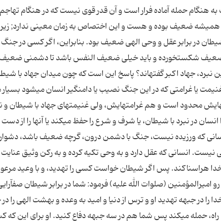
هنگام حمله آماده فرار است و آن قدر قوى نیست كه در هنگام تهاجم،
شیطان كان ضعیفا» " 2 كید شیطان همیشه ضعیف بوده و هست و این اختصاص به زمان معینى ندارد; زی
هم شیطان در برابر عقل و وحى الهى ضعیف بود. بنابراین، اگر كسى در جنگ ب
عیف شكست‏خورده و باید خیلى ضعیف النفس باشد تا دشمنى ضعیف او
رد، جهاد اكبر گفته‏اند؟ پاسخ این است كه چون میدان جهاد با شیطا
نیمت ‏یا غرامتى كه در این جنگ نصیب یا دامنگیر انسان مى‏شود بسیار 
یش محدود است و هم غرامتهایش، ولى غنیمتهاى جهاد با شیطان و 
 انسان در نبرد با شیطان، یا شرف و شرع را حفظ مى‏كند یا آنها را از دست
نسانى كه ورزیده نیست، جنگ با دشمن درون، گرچه ضعیف باشد، دشوار
نیست. انسانى كه عقل دارد و به وحى تكیه كرده و به ركن وثیق عنایت 
خدا هراسناكند. پس اگر شیطان خواست كسى را تهدید، و با وعید مرعو
ین رو امیرالمؤمنین (صلوات الله علیه) فرمود: شما در برابر شیطان صف‏آرای
 را در جبهه تهدید او و ترس از دنیا و امید به وعده و بهشت الهى را در 
 راه، حمله مى‏كند پس شما هم در سه جبهه دفاع كنید. او براى این كه كس