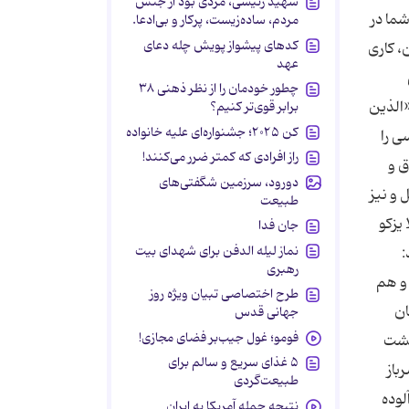
شهید رئیسی، مردی بود از جنس
ما در
مردم، ساده‌زیست، پرکار و بی‌ادعا.
کدهای پیشواز پویش چله دعای
، كارى
عهد
چطور خودمان را از نظر ذهنی ۳۸
«الذین
برابر قوی‌تر کنیم؟
کن ۲۰۲۵؛ جشنواره‌ای علیه خانواده
ت كسى را
راز افرادی که کمتر ضرر می‌کنند!
ق و
دورود، سرزمین شگفتی‌های
 و نیز
طبیعت
یزكو
جان فدا
نماز لیله الدفن برای شهدای بیت
:
رهبری
ى و هم
طرح اختصاصی تبیان ویژه روز
ان
جهانی قدس
فومو؛ غول جیب‌بر فضای مجازی!
بهشت
۵ غذای سریع و سالم برای
باز
طبیعت‌گردی
لوده
نتیجه حمله آمریکا به ایران