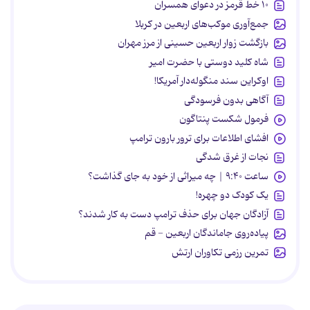
۱۰ خط قرمز در دعوای همسران
جمع‌آوری موکب‌های اربعین در کربلا
بازگشت زوار اربعین حسینی از مرز مهران
شاه کلید دوستی با حضرت امیر
اوکراین سند منگوله‌دار آمریکا!
آگاهی بدون فرسودگی
فرمول شکست پنتاگون
افشای اطلاعات برای ترور بارون ترامپ
نجات از غرق شدگی
ساعت ۹:۴۰ | چه میراثی از خود به جای گذاشت؟
یک کودک دو چهره!
آزادگان جهان برای حذف ترامپ دست به کار شدند؟
پیاده‌روی جاماندگان اربعین - قم
تمرین رزمی تکاوران ارتش